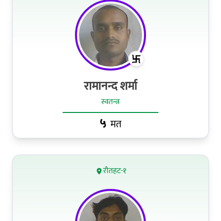
रामानन्द शर्मा
स्वतन्त्र
५
मत
रौतहट-१