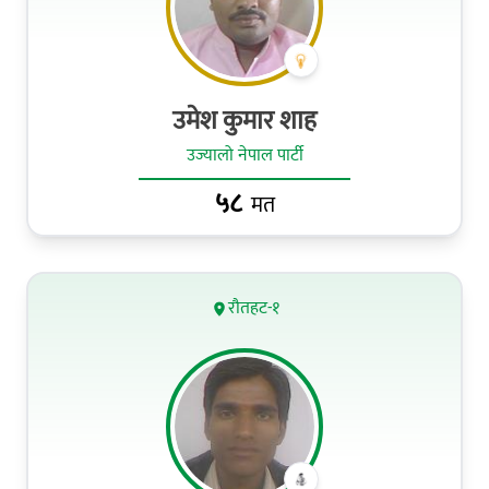
उमेश कुमार शाह
उज्यालो नेपाल पार्टी
५८
मत
रौतहट-१