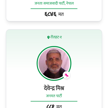
जनता समाजवादी पार्टी, नेपाल
६८४६
मत
रौतहट-१
देवेन्द्र मिश्र
जनमत पार्टी
८८१
मत