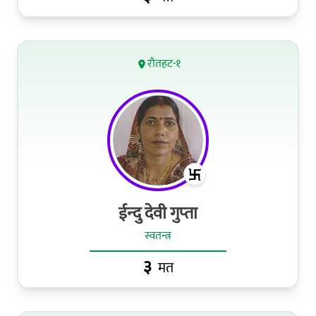
रौतहट-१
ईन्‍दु देवी गुप्‍ता
स्वतन्त्र
३
मत