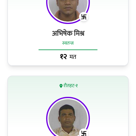
अभिषेक मिश्र
स्वतन्त्र
१२
मत
रौतहट-१