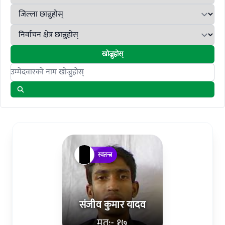
खोज्नुहोस्
Search candidates
स्वतन्त्र
संजीव कुमार यादव
मत:- १७