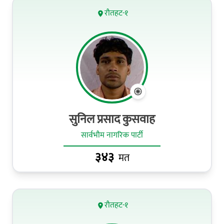
रौतहट-१
सुनिल प्रसाद कुसवाह
सार्वभौम नागरिक पार्टी
३४३
मत
रौतहट-१