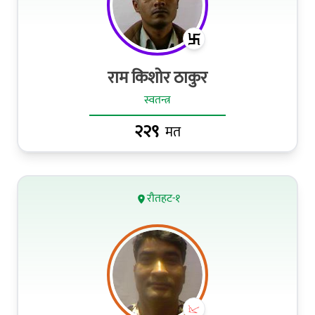
राम किशोर ठाकुर
स्वतन्त्र
२२९
मत
रौतहट-१