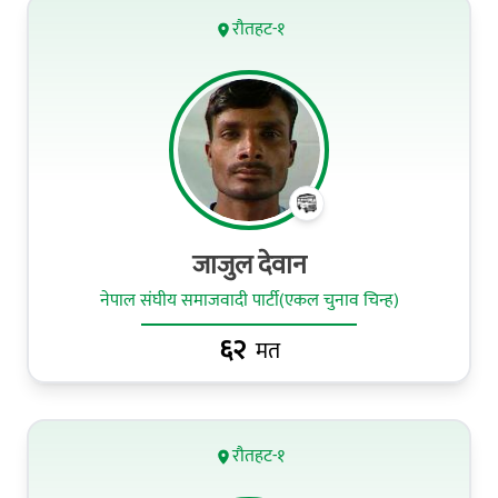
रौतहट-१
जाजुल देवान
नेपाल संघीय समाजवादी पार्टी(एकल चुनाव चिन्ह)
६२
मत
रौतहट-१