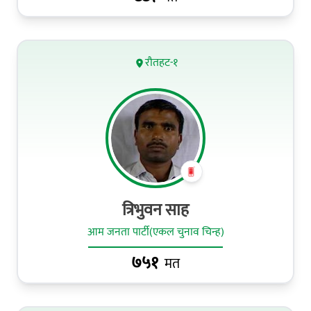
रौतहट-१
त्रिभुवन साह
आम जनता पार्टी(एकल चुनाव चिन्ह)
७५१
मत