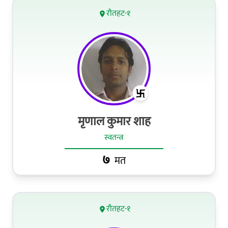
रौतहट-१
मृणाल कुमार शाह
स्वतन्त्र
७
मत
रौतहट-१