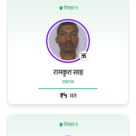
रौतहट-१
रामकृत साह
स्वतन्त्र
१५
मत
रौतहट-१