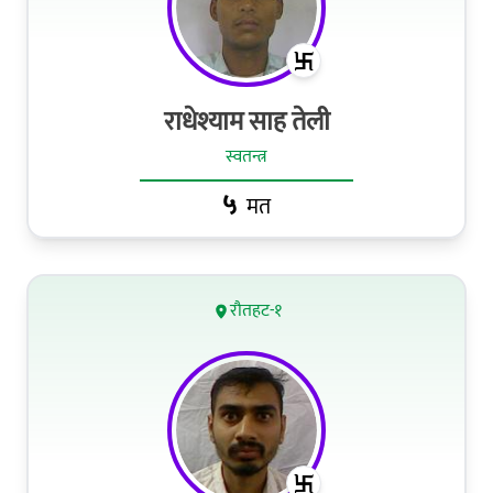
राधेश्याम साह तेली
स्वतन्त्र
५
मत
रौतहट-१