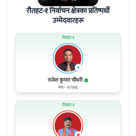
रौतहट-१ निर्वाचन क्षेत्रका प्रतिष्पर्धी
उम्मेदवारहरू
रौतहट-१
राजेश कुमार चौधरी
मत:- २८९४६
रौतहट-१