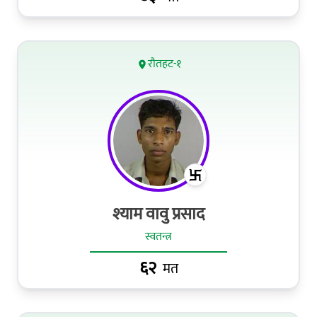
रौतहट-१
श्याम वावु प्रसाद
स्वतन्त्र
६२
मत