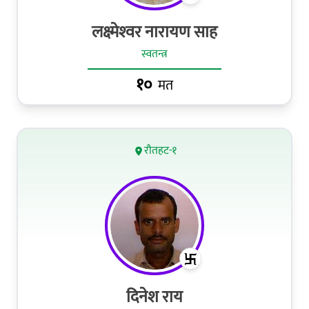
लक्ष्‍मेश्‍वर नारायण साह
स्वतन्त्र
१०
मत
रौतहट-१
दिनेश राय