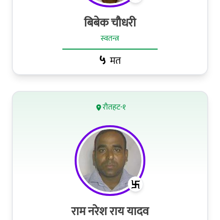
बिबेक चौधरी
स्वतन्त्र
५
मत
रौतहट-१
राम नरेश राय यादव