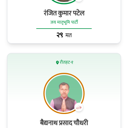
र‌ंजित कुमार पटेल
जय मातृभूमि पार्टी
२९
मत
रौतहट-१
बैद्यनाथ प्रसाद चौधरी