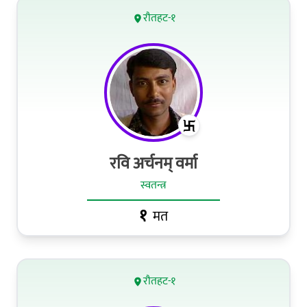
रौतहट-१
रवि अर्चनम् वर्मा
स्वतन्त्र
१
मत
रौतहट-१