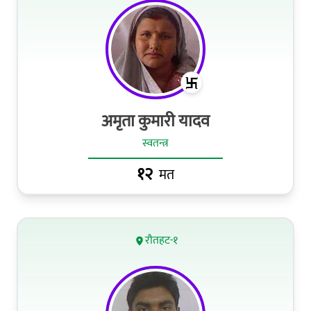
अमृता कुमारी यादव
स्वतन्त्र
१२
मत
रौतहट-१