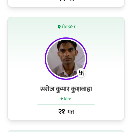
रौतहट-१
सरोज कुमार कुशवाहा
स्वतन्त्र
२१
मत