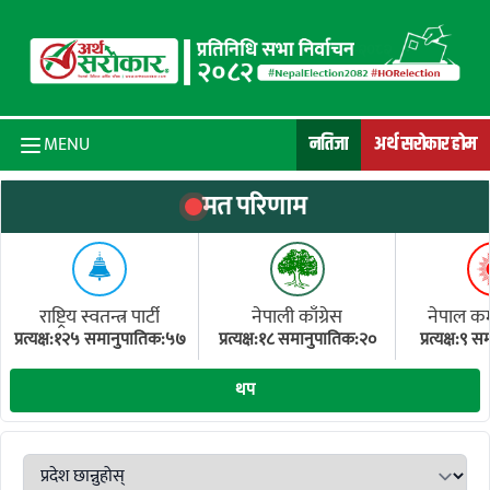
Skip to content
नतिजा
अर्थ सरोकार होम
MENU
मत परिणाम
राष्ट्रिय स्वतन्त्र पार्टी
नेपाली काँग्रेस
नेपाल कम्य
प्रत्यक्ष:१२५ समानुपातिक:५७
प्रत्यक्ष:१८ समानुपातिक:२०
प्रत्यक्ष:९
(ए
थप