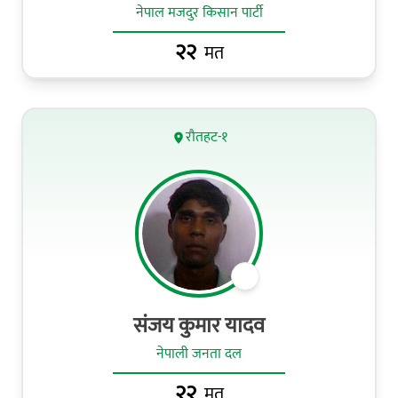
नेपाल मजदुर किसान पार्टी
२२
मत
रौतहट-१
संजय कुमार यादव
नेपाली जनता दल
२२
मत