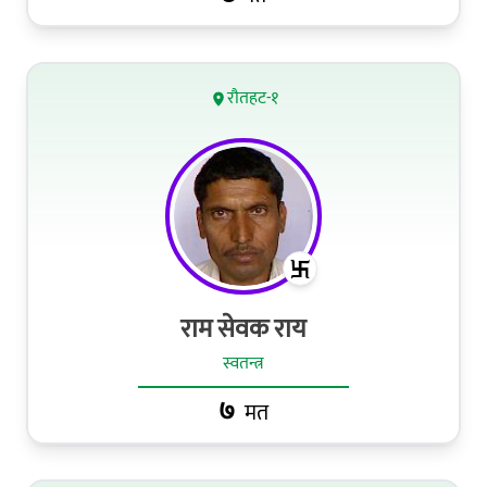
रौतहट-१
राम सेवक राय
स्वतन्त्र
७
मत