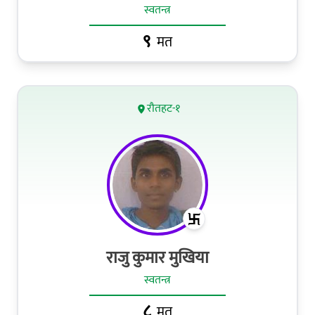
स्वतन्त्र
९
मत
रौतहट-१
राजु कुमार मुखिया
स्वतन्त्र
८
मत