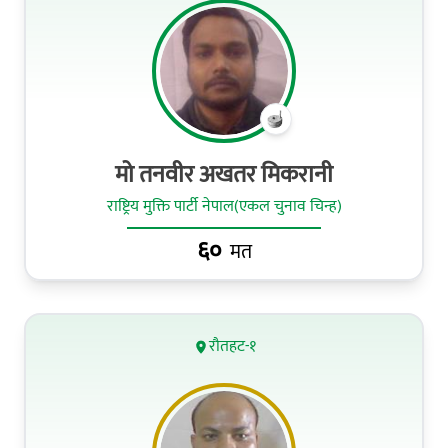
मो तनवीर अखतर मिकरानी
राष्ट्रिय मुक्ति पार्टी नेपाल(एकल चुनाव चिन्ह)
६०
मत
रौतहट-१