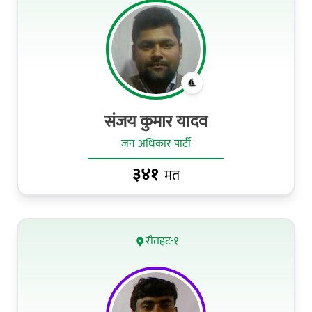
संजय कुमार यादव
जन अधिकार पार्टी
३४१
मत
रौतहट-१