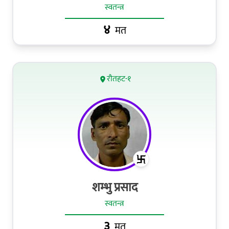
स्वतन्त्र
४
मत
रौतहट-१
शम्भु प्रसाद
स्वतन्त्र
३
मत