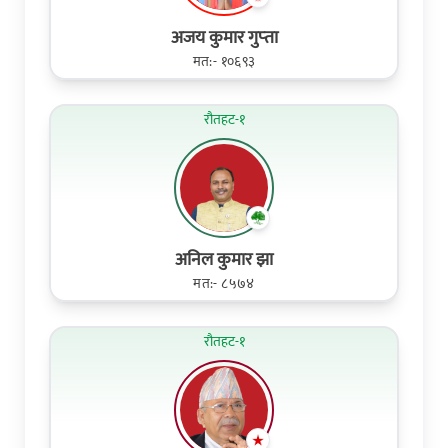
अजय कुमार गुप्‍ता
मत:- १०६९३
रौतहट-१
अनिल कुमार झा
मत:- ८५७४
रौतहट-१