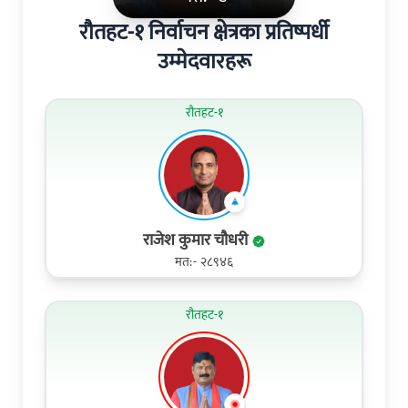
रौतहट-१ निर्वाचन क्षेत्रका प्रतिष्पर्धी
उम्मेदवारहरू
रौतहट-१
राजेश कुमार चौधरी
मत:- २८९४६
रौतहट-१