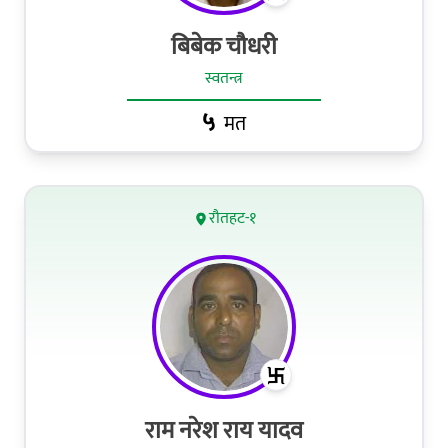
बिबेक चौधरी
स्वतन्त्र
५
मत
रौतहट-१
राम नरेश राय यादव