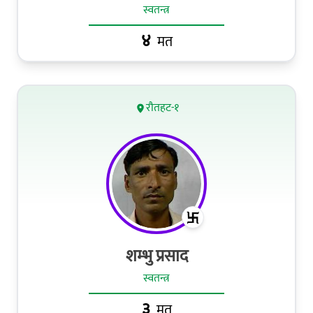
स्वतन्त्र
४
मत
रौतहट-१
शम्भु प्रसाद
स्वतन्त्र
३
मत