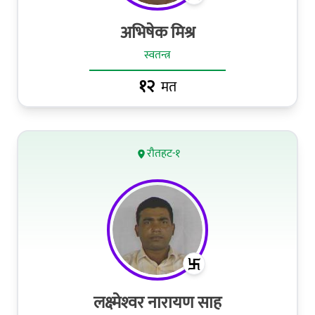
अभिषेक मिश्र
स्वतन्त्र
१२
मत
रौतहट-१
लक्ष्‍मेश्‍वर नारायण साह