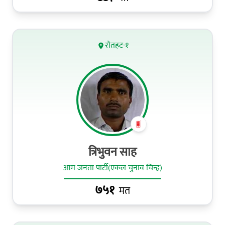
रौतहट-१
त्रिभुवन साह
आम जनता पार्टी(एकल चुनाव चिन्ह)
७५१
मत