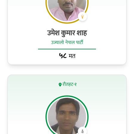
उमेश कुमार शाह
उज्यालो नेपाल पार्टी
५८
मत
रौतहट-१