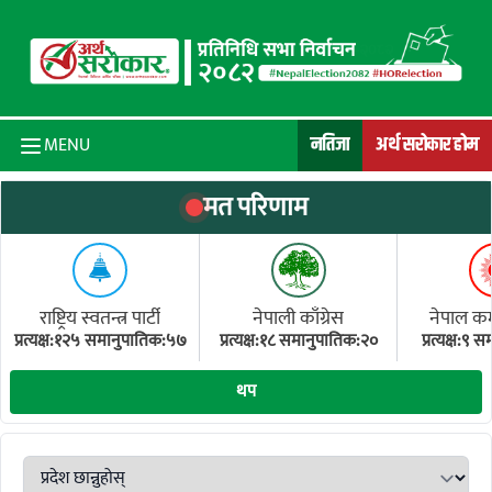
Skip to content
नतिजा
अर्थ सरोकार होम
MENU
मत परिणाम
राष्ट्रिय स्वतन्त्र पार्टी
नेपाली काँग्रेस
नेपाल कम्य
प्रत्यक्ष:१२५ समानुपातिक:५७
प्रत्यक्ष:१८ समानुपातिक:२०
प्रत्यक्ष:९
(ए
थप