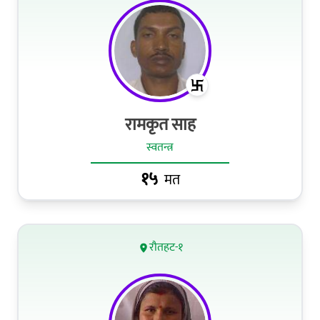
रामकृत साह
स्वतन्त्र
१५
मत
रौतहट-१