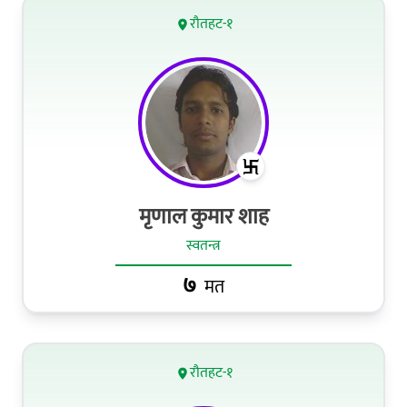
रौतहट-१
मृणाल कुमार शाह
स्वतन्त्र
७
मत
रौतहट-१