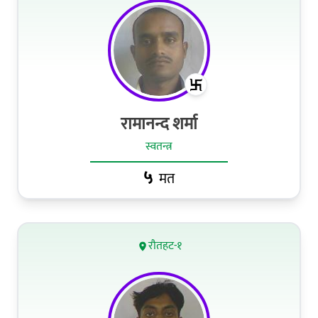
रामानन्द शर्मा
स्वतन्त्र
५
मत
रौतहट-१