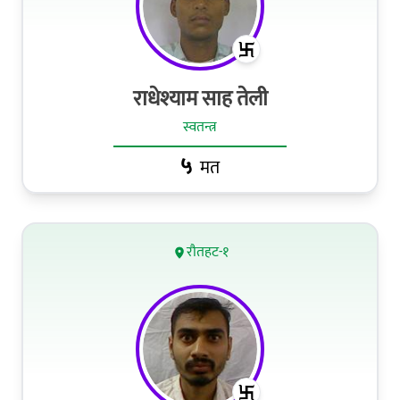
राधेश्याम साह तेली
स्वतन्त्र
५
मत
रौतहट-१