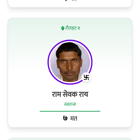
रौतहट-१
राम सेवक राय
स्वतन्त्र
७
मत