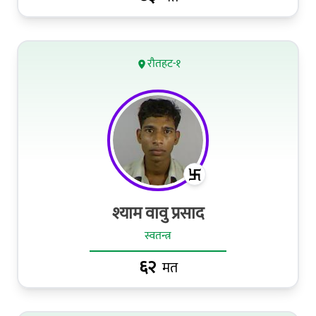
रौतहट-१
श्याम वावु प्रसाद
स्वतन्त्र
६२
मत