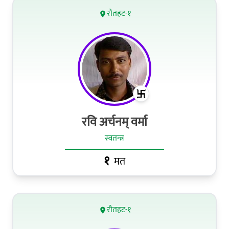
रौतहट-१
रवि अर्चनम् वर्मा
स्वतन्त्र
१
मत
रौतहट-१