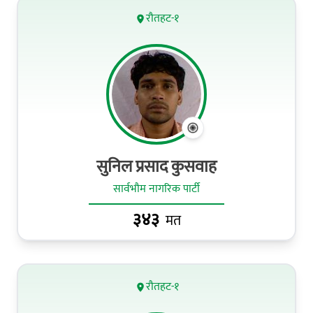
रौतहट-१
सुनिल प्रसाद कुसवाह
सार्वभौम नागरिक पार्टी
३४३
मत
रौतहट-१