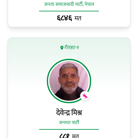
जनता समाजवादी पार्टी, नेपाल
६८४६
मत
रौतहट-१
देवेन्द्र मिश्र
जनमत पार्टी
८८१
मत