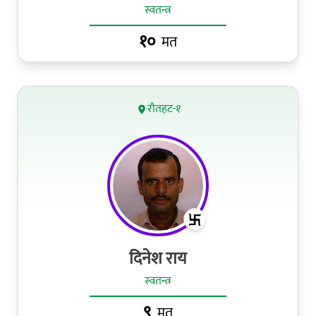
स्वतन्त्र
१०
मत
रौतहट-१
दिनेश राय
स्वतन्त्र
९
मत