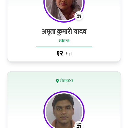
अमृता कुमारी यादव
स्वतन्त्र
१२
मत
रौतहट-१