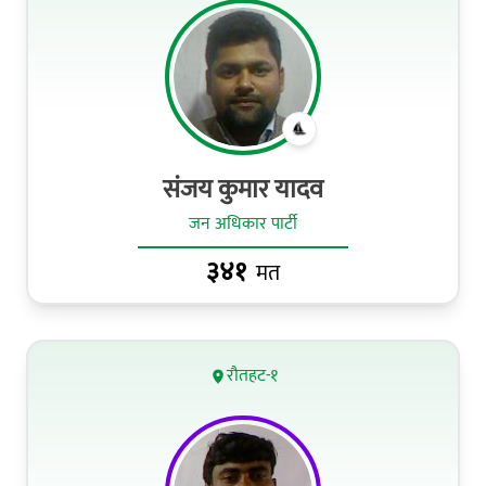
संजय कुमार यादव
जन अधिकार पार्टी
३४१
मत
रौतहट-१