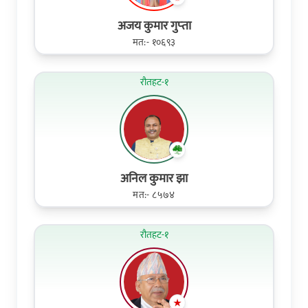
अजय कुमार गुप्‍ता
मत:- १०६९३
रौतहट-१
अनिल कुमार झा
मत:- ८५७४
रौतहट-१