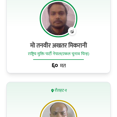
मो तनवीर अखतर मिकरानी
राष्ट्रिय मुक्ति पार्टी नेपाल(एकल चुनाव चिन्ह)
६०
मत
रौतहट-१