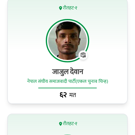
रौतहट-१
जाजुल देवान
नेपाल संघीय समाजवादी पार्टी(एकल चुनाव चिन्ह)
६२
मत
रौतहट-१