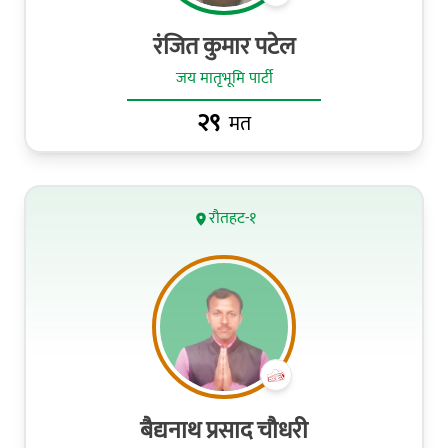
र‌ंजित कुमार पटेल
जय मातृभूमि पार्टी
२९
मत
रौतहट-१
बैद्यनाथ प्रसाद चौधरी