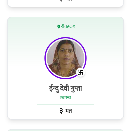
रौतहट-१
ईन्‍दु देवी गुप्‍ता
स्वतन्त्र
३
मत