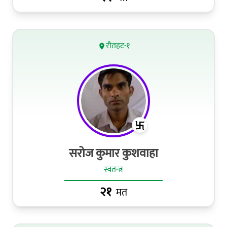
रौतहट-१
सरोज कुमार कुशवाहा
स्वतन्त्र
२१
मत