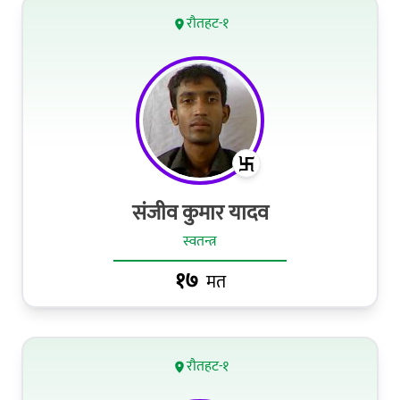
रौतहट-१
संजीव कुमार यादव
स्वतन्त्र
१७
मत
रौतहट-१