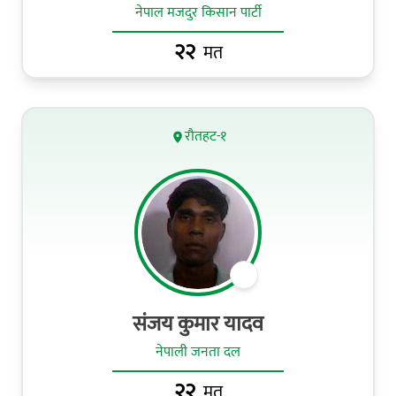
नेपाल मजदुर किसान पार्टी
२२
मत
रौतहट-१
संजय कुमार यादव
नेपाली जनता दल
२२
मत