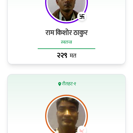
राम किशोर ठाकुर
स्वतन्त्र
२२९
मत
रौतहट-१