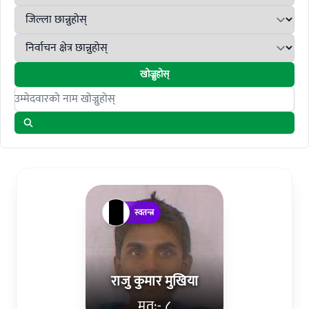
खोज्नुहोस्
Search candidates
स्वतन्त्र
राजु कुमार मुखिया
मत:- ८