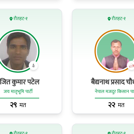
रौतहट-१
रौतहट-१
‌ंजित कुमार पटेल
बैद्यनाथ प्रसाद चौ
जय मातृभूमि पार्टी
नेपाल मजदुर किसान पार्
२९
२२
मत
मत
रौतहट-१
रौतहट-१