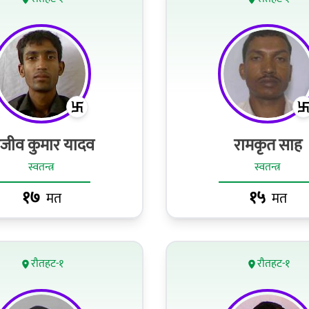
ंजीव कुमार यादव
रामकृत साह
स्वतन्त्र
स्वतन्त्र
१७
१५
मत
मत
रौतहट-१
रौतहट-१