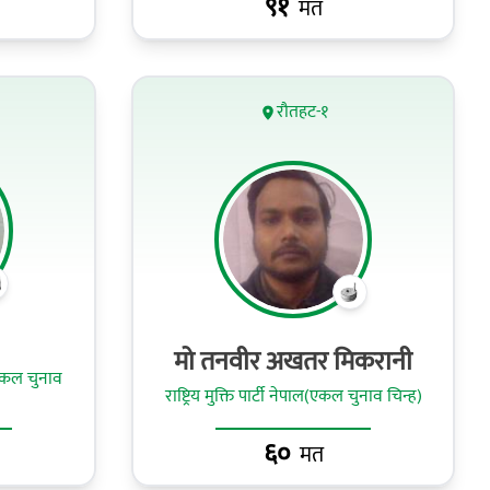
९१
मत
रौतहट-१
मो तनवीर अखतर मिकरानी
एकल चुनाव
राष्ट्रिय मुक्ति पार्टी नेपाल(एकल चुनाव चिन्ह)
६०
मत