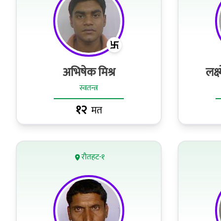
अभिषेक मिश्र
लक्ष
स्वतन्त्र
१२
मत
रौतहट-१