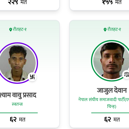
२२९
१५५
मत
मत
रौतहट-१
रौतहट-१
जाजुल देवान
श्याम वावु प्रसाद
नेपाल संघीय समाजवादी पार्टी(
स्वतन्त्र
चिन्ह)
६२
६२
मत
मत