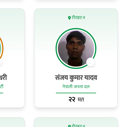
रौतहट-१
धरी
संजय कुमार यादव
टी
नेपाली जनता दल
२२
मत
रौतहट-१