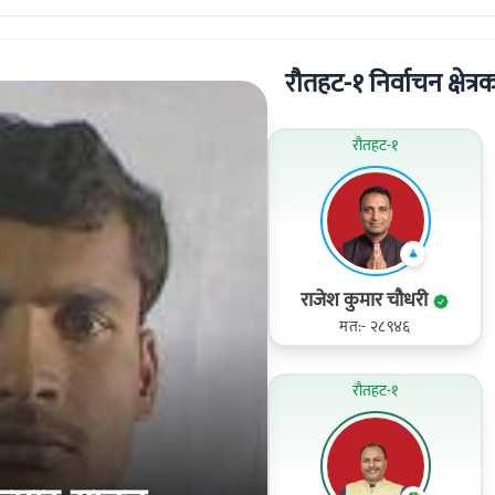
रौतहट-१ निर्वाचन क्षेत्रक
रौतहट-१
राजेश कुमार चौधरी
मत:- २८९४६
रौतहट-१