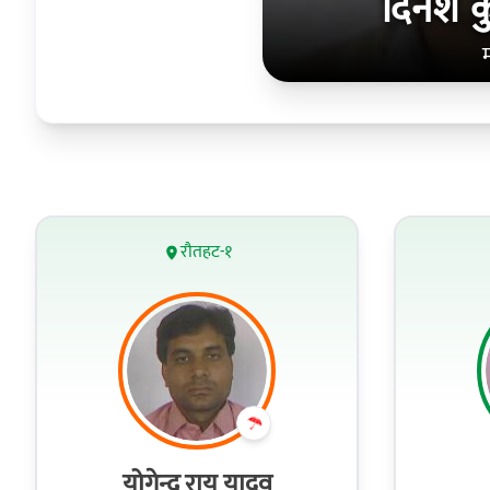
दिनेश 
रौतहट-१
योगेन्द्र राय यादव