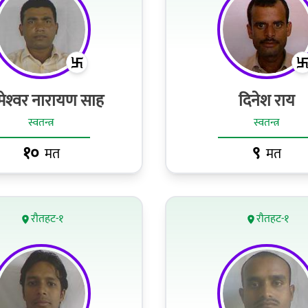
्‍मेश्‍वर नारायण साह
दिनेश राय
स्वतन्त्र
स्वतन्त्र
१०
९
मत
मत
रौतहट-१
रौतहट-१