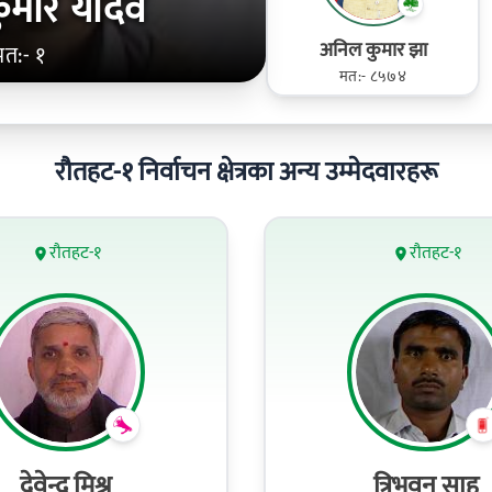
कुमार यादव
अनिल कुमार झा
मत:- १
मत:- ८५७४
रौतहट-१ निर्वाचन क्षेत्रका अन्य उम्मेदवारहरू
रौतहट-१
रौतहट-१
देवेन्द्र मिश्र
त्रिभुवन साह