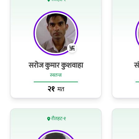
सरोज कुमार कुशवाहा
स
स्वतन्त्र
२१
मत
रौतहट-१