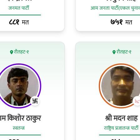
जनमत पार्टी
आम जनता पार्टी(एकल चुनाव
८८१
७५१
मत
मत
रौतहट-१
रौतहट-१
ाम किशोर ठाकुर
श्री मदन शाह
स्वतन्त्र
राष्ट्रिय प्रजातन्त्र पार्टी