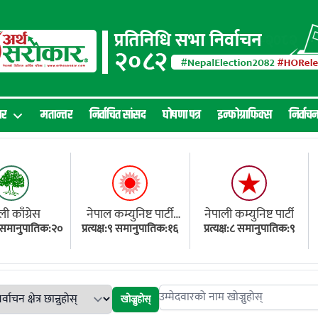
ार
मतान्तर
निर्वाचित सांसद
घोषणा पत्र
इन्फोग्राफिक्स
निर्वाच
ली काँग्रेस
नेपाल कम्युनिष्ट पार्टी
नेपाली कम्युनिष्ट पार्टी
१८ समानुपातिक:२०
प्रत्यक्ष:९ समानुपातिक:१६
(एमाले)
प्रत्यक्ष:८ समानुपातिक:९
खोज्नुहोस्
Search candidates