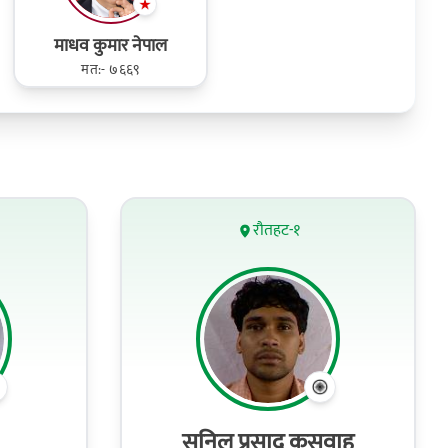
माधव कुमार नेपाल
मत:- ७६६९
रौतहट-१
सुनिल प्रसाद कुसवाह