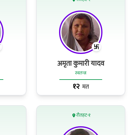
अमृता कुमारी यादव
स्वतन्त्र
१२
मत
रौतहट-१