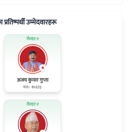
ा प्रतिष्पर्धी उम्मेदवारहरू
रौतहट-१
अजय कुमार गुप्‍ता
मत:- १०६९३
रौतहट-१