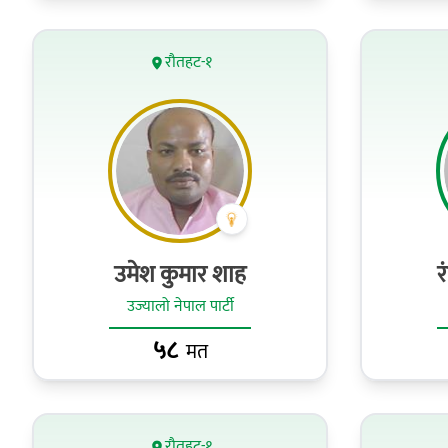
रौतहट-१
उमेश कुमार शाह
र
उज्यालो नेपाल पार्टी
५८
मत
रौतहट-१