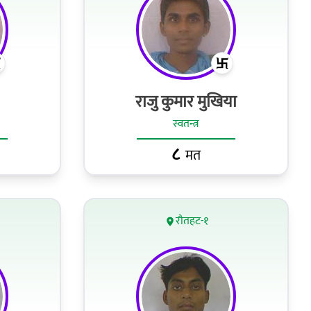
राजु कुमार मुखिया
स्वतन्त्र
८
मत
रौतहट-१