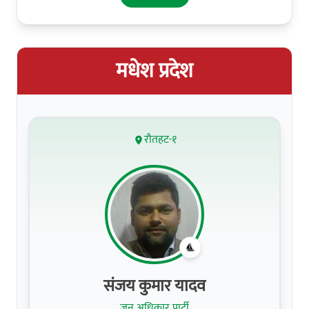
मधेश प्रदेश
रौतहट-१
संजय कुमार यादव
जन अधिकार पार्टी