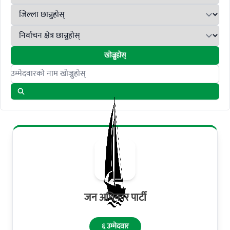
खोज्नुहोस्
Search candidates
जन अधिकार पार्टी
६ उम्मेदवार