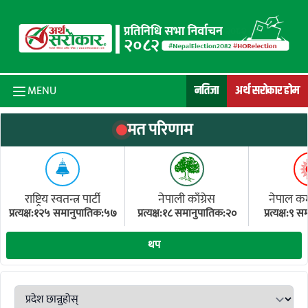
Skip to content
नतिजा
अर्थ सरोकार होम
MENU
मत परिणाम
राष्ट्रिय स्वतन्त्र पार्टी
नेपाली काँग्रेस
नेपाल कम्य
प्रत्यक्ष:१२५ समानुपातिक:५७
प्रत्यक्ष:१८ समानुपातिक:२०
प्रत्यक्ष:९
(ए
थप