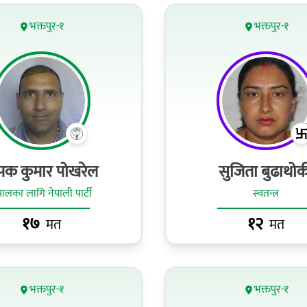
भक्तपुर-१
भक्तपुर-१
पक कुमार पोखरेल
सुजिता बुढाथोक
पालका लागि नेपाली पार्टी
स्वतन्त्र
१७
१२
मत
मत
भक्तपुर-१
भक्तपुर-१