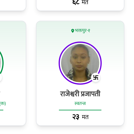
६८
मत
भक्तपुर-१
राजेश्वरी प्रजापती
ुक्त)
स्वतन्त्र
२३
मत