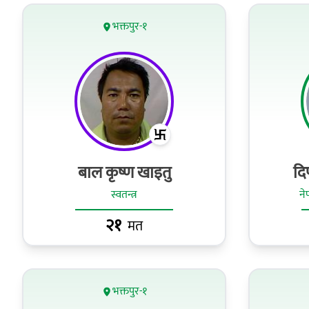
भक्तपुर-१
बाल कृष्ण खाइतु
दि
स्वतन्त्र
ने
२१
मत
भक्तपुर-१