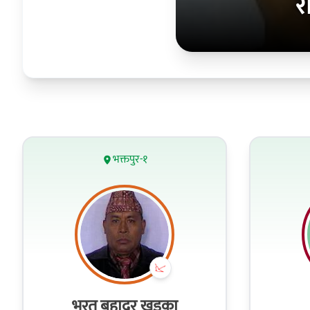
रा
भक्तपुर-१
भरत बहादुर खड्का