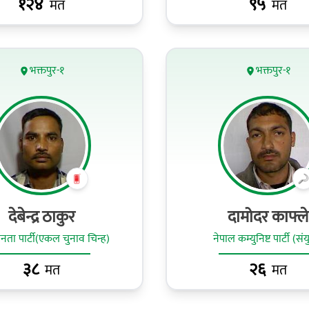
१२४
९५
मत
मत
भक्तपुर-१
भक्तपुर-१
देबेन्द्र ठाकुर
दामोदर काफ्ले
ा पार्टी(एकल चुनाव चिन्ह)
नेपाल कम्युनिष्ट पार्टी (संय
३८
२६
मत
मत