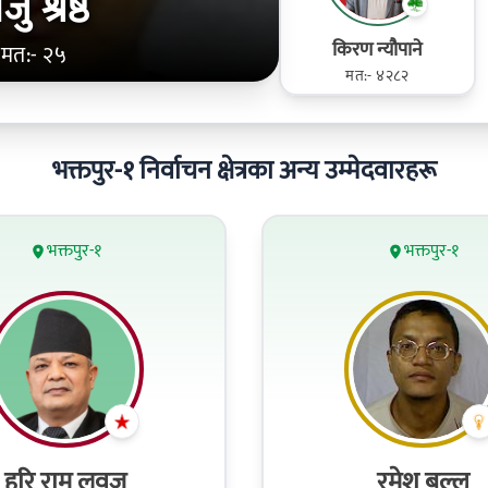
जु श्रेष्ठ
किरण न्यौपाने
मत:- २५
मत:- ४२८२
भक्तपुर-१ निर्वाचन क्षेत्रका अन्य उम्मेदवारहरू
भक्तपुर-१
भक्तपुर-१
हरि राम लवजू
रमेश बल्ल