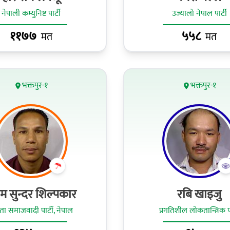
नेपाली कम्युनिष्ट पार्टी
उज्यालो नेपाल पार्टी
११७७
५५८
मत
मत
भक्तपुर-१
भक्तपुर-१
ाम सुन्दर शिल्पकार
रबि खाइजु
ा समाजवादी पार्टी, नेपाल
प्रगतिशील लोकतान्त्रिक पा