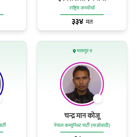
राष्ट्रिय जनमोर्चा
३३४
मत
भक्तपुर-१
चन्द्र मान कोजू
र्टी
नेपाल कम्युनिस्ट पार्टी (माओवादी)