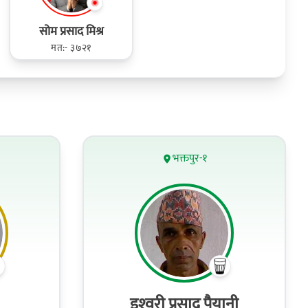
सोम प्रसाद मिश्र
मत:- ३७२१
भक्तपुर-१
इश्‍वरी प्रसाद पैयानी