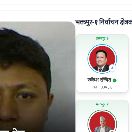
भक्तपुर-१ निर्वाचन क्षेत्र
भक्तपुर-१
रुकेश रन्जित
मत:- ३३४३६
भक्तपुर-१