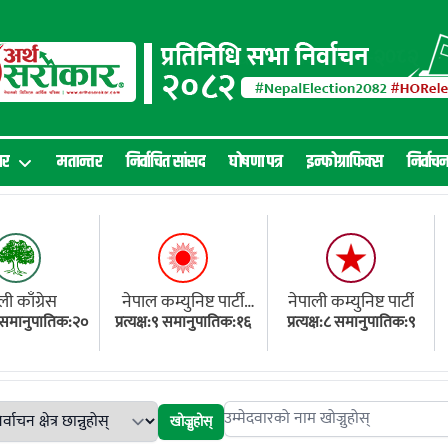
ार
मतान्तर
निर्वाचित सांसद
घोषणा पत्र
इन्फोग्राफिक्स
निर्वाच
ली काँग्रेस
नेपाल कम्युनिष्ट पार्टी
नेपाली कम्युनिष्ट पार्टी
१८ समानुपातिक:२०
प्रत्यक्ष:९ समानुपातिक:१६
(एमाले)
प्रत्यक्ष:८ समानुपातिक:९
खोज्नुहोस्
Search candidates