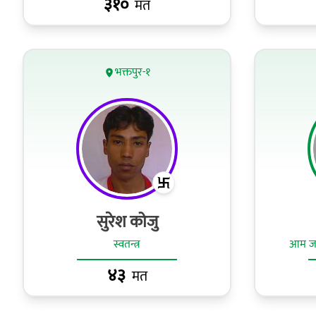
३१०
मत
भक्तपुर-१
सुरेश कोजु
स्वतन्त्र
आम जनत
४३
मत