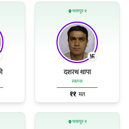
भक्तपुर-१
ी
दशरथ थापा
स्वतन्त्र
११
मत
भक्तपुर-१