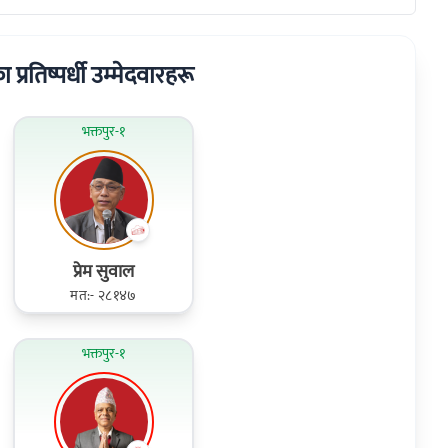
का प्रतिष्पर्धी उम्मेदवारहरू
भक्तपुर-१
प्रेम सुवाल
मत:- २८१४७
भक्तपुर-१