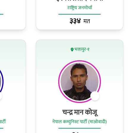
राष्ट्रिय जनमोर्चा
३३४
मत
भक्तपुर-१
चन्द्र मान कोजू
र्टी
नेपाल कम्युनिस्ट पार्टी (माओवादी)