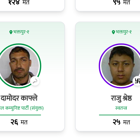
१२४
९५
मत
मत
भक्तपुर-१
भक्तपुर-१
दामोदर काफ्ले
राजु श्रेष्ठ
ल कम्युनिष्ट पार्टी (संयुक्त)
स्वतन्त्र
२६
२५
मत
मत