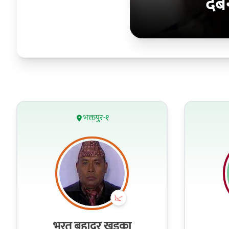
देबे
भक्तपुर-१
भरत बहादुर खड्का