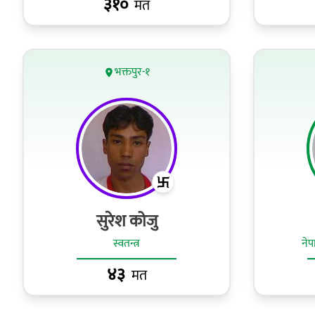
३१०
मत
भक्तपुर-१
सुरेश कोजु
स्वतन्त्र
नेपा
४३
मत