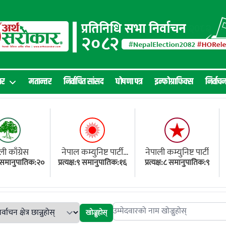
ार
मतान्तर
निर्वाचित सांसद
घोषणा पत्र
इन्फोग्राफिक्स
निर्वाच
ली काँग्रेस
नेपाल कम्युनिष्ट पार्टी
नेपाली कम्युनिष्ट पार्टी
१८ समानुपातिक:२०
प्रत्यक्ष:९ समानुपातिक:१६
(एमाले)
प्रत्यक्ष:८ समानुपातिक:९
खोज्नुहोस्
Search candidates