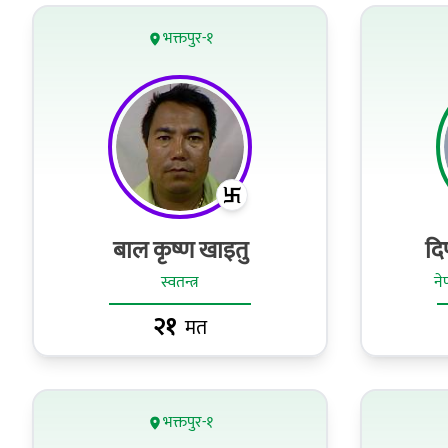
भक्तपुर-१
बाल कृष्ण खाइतु
दि
स्वतन्त्र
ने
२१
मत
भक्तपुर-१