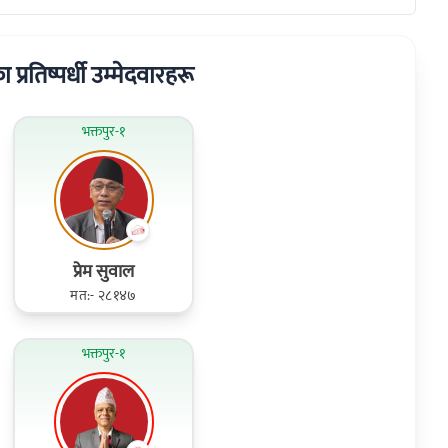
का प्रतिष्पर्धी उम्मेदवारहरू
भक्तपुर-१
प्रेम सुवाल
मत:- २८१४७
भक्तपुर-१