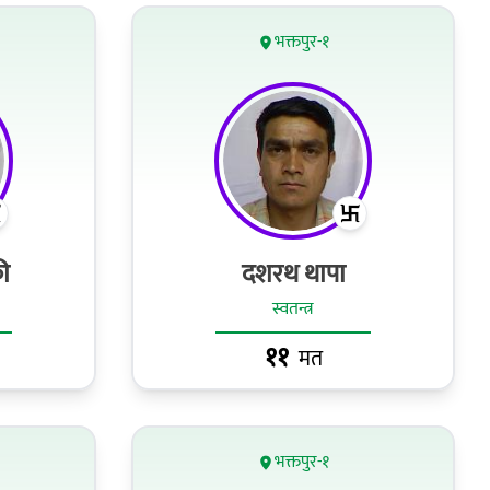
भक्तपुर-१
ी
दशरथ थापा
स्वतन्त्र
११
मत
भक्तपुर-१