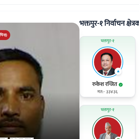
भक्तपुर-१ निर्वाचन क्षेत्र
िन्ह)
भक्तपुर-१
रुकेश रन्जित
मत:- ३३४३६
भक्तपुर-१