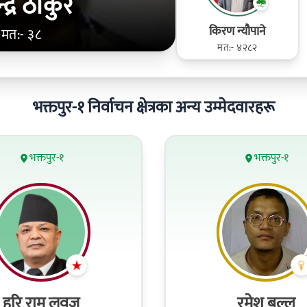
न्द्र ठाकुर
किरण न्यौपाने
मत:- ३८
मत:- ४२८२
भक्तपुर-१ निर्वाचन क्षेत्रका अन्य उम्मेदवारहरू
भक्तपुर-१
भक्तपुर-१
हरि राम लवजू
रमेश बल्ल