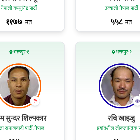
नेपाली कम्युनिष्ट पार्टी
उज्यालो नेपाल पार्टी
११७७
५५८
मत
मत
भक्तपुर-१
भक्तपुर-१
ाम सुन्दर शिल्पकार
रबि खाइजु
ा समाजवादी पार्टी, नेपाल
प्रगतिशील लोकतान्त्रिक पा