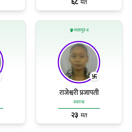
६८
मत
भक्तपुर-१
राजेश्वरी प्रजापती
स्वतन्त्र
२३
मत