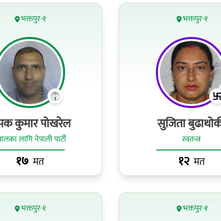
भक्तपुर-१
भक्तपुर-१
पक कुमार पोखरेल
सुजिता बुढाथोक
पालका लागि नेपाली पार्टी
स्वतन्त्र
१७
१२
मत
मत
भक्तपुर-१
भक्तपुर-१