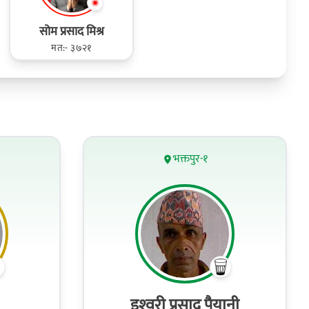
सोम प्रसाद मिश्र
मत:- ३७२१
भक्तपुर-१
इश्‍वरी प्रसाद पैयानी