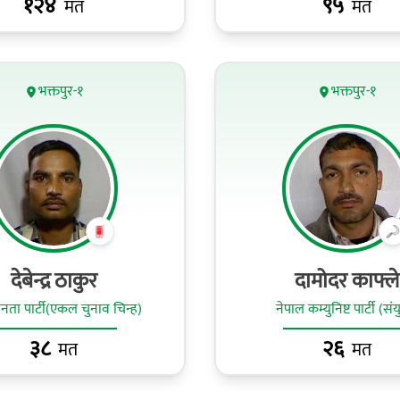
१२४
९५
मत
मत
भक्तपुर-१
भक्तपुर-१
देबेन्द्र ठाकुर
दामोदर काफ्ले
ा पार्टी(एकल चुनाव चिन्ह)
नेपाल कम्युनिष्ट पार्टी (संय
३८
२६
मत
मत