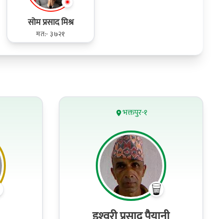
सोम प्रसाद मिश्र
मत:- ३७२१
भक्तपुर-१
इश्‍वरी प्रसाद पैयानी