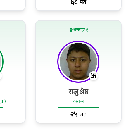
६८
मत
भक्तपुर-१
राजु श्रेष्ठ
ुक्त)
स्वतन्त्र
२५
मत