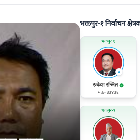
भक्तपुर-१ निर्वाचन क्षेत्र
भक्तपुर-१
रुकेश रन्जित
मत:- ३३४३६
भक्तपुर-१