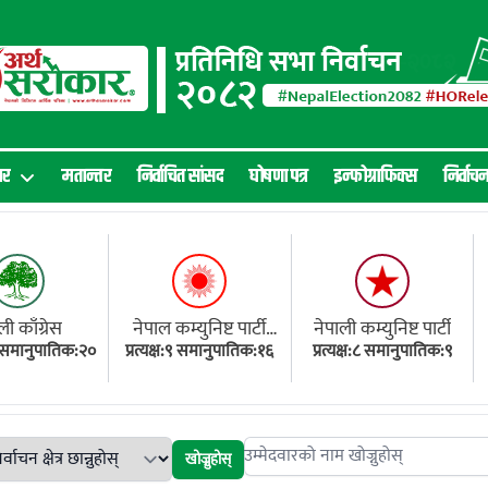
ार
मतान्तर
निर्वाचित सांसद
घोषणा पत्र
इन्फोग्राफिक्स
निर्वाच
ली काँग्रेस
नेपाल कम्युनिष्ट पार्टी
नेपाली कम्युनिष्ट पार्टी
१८ समानुपातिक:२०
प्रत्यक्ष:९ समानुपातिक:१६
(एमाले)
प्रत्यक्ष:८ समानुपातिक:९
खोज्नुहोस्
Search candidates