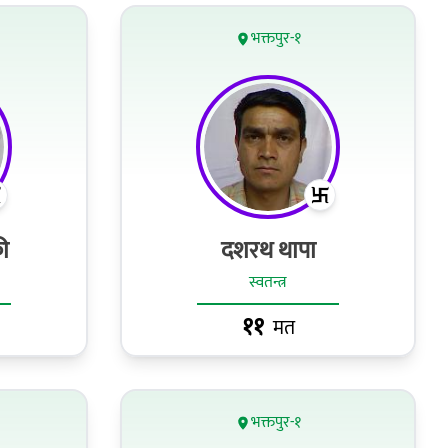
भक्तपुर-१
ी
दशरथ थापा
स्वतन्त्र
११
मत
भक्तपुर-१