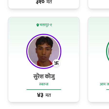
३१०
मत
भक्तपुर-१
सुरेश कोजु
स्वतन्त्र
आम जनत
४३
मत