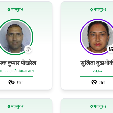
भक्तपुर-१
भक्तपुर-१
पक कुमार पोखरेल
सुजिता बुढाथोक
पालका लागि नेपाली पार्टी
स्वतन्त्र
१७
१२
मत
मत
भक्तपुर-१
भक्तपुर-१