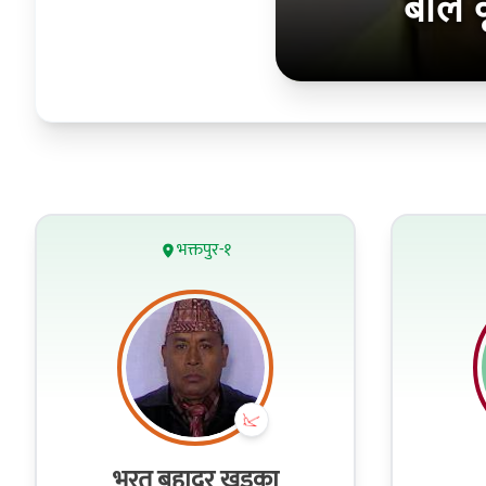
बाल क
भक्तपुर-१
भरत बहादुर खड्का