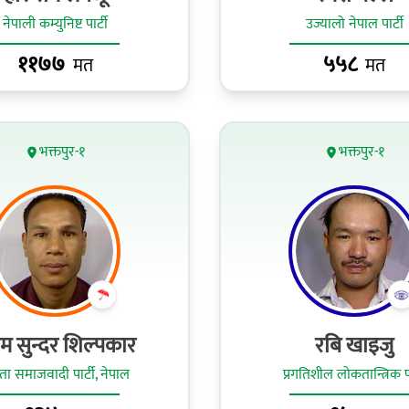
नेपाली कम्युनिष्ट पार्टी
उज्यालो नेपाल पार्टी
११७७
५५८
मत
मत
भक्तपुर-१
भक्तपुर-१
ाम सुन्दर शिल्पकार
रबि खाइजु
ा समाजवादी पार्टी, नेपाल
प्रगतिशील लोकतान्त्रिक पा