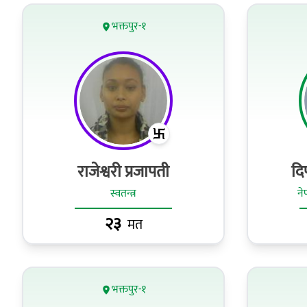
भक्तपुर-१
राजेश्वरी प्रजापती
दि
स्वतन्त्र
ने
२३
मत
भक्तपुर-१