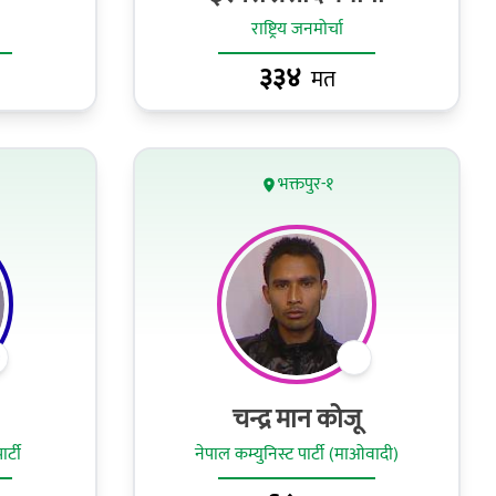
राष्ट्रिय जनमोर्चा
३३४
मत
भक्तपुर-१
चन्द्र मान कोजू
र्टी
नेपाल कम्युनिस्ट पार्टी (माओवादी)