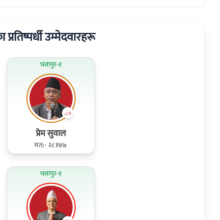
का प्रतिष्पर्धी उम्मेदवारहरू
भक्तपुर-१
प्रेम सुवाल
मत:- २८१४७
भक्तपुर-१