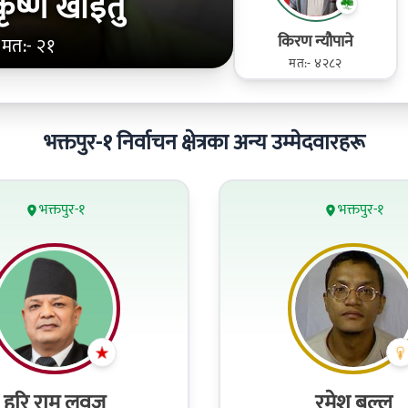
ृष्ण खाइतु
किरण न्यौपाने
मत:- २१
मत:- ४२८२
भक्तपुर-१ निर्वाचन क्षेत्रका अन्य उम्मेदवारहरू
भक्तपुर-१
भक्तपुर-१
हरि राम लवजू
रमेश बल्ल