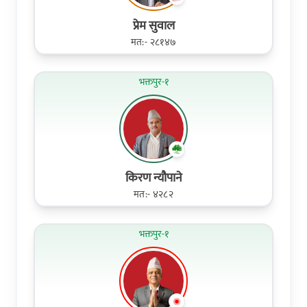
प्रेम सुवाल
मत:- २८१४७
भक्तपुर-१
किरण न्यौपाने
मत:- ४२८२
भक्तपुर-१