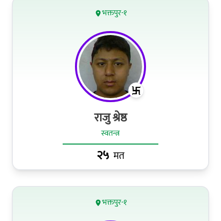
भक्तपुर-१
राजु श्रेष्ठ
स्वतन्त्र
२५
मत
भक्तपुर-१