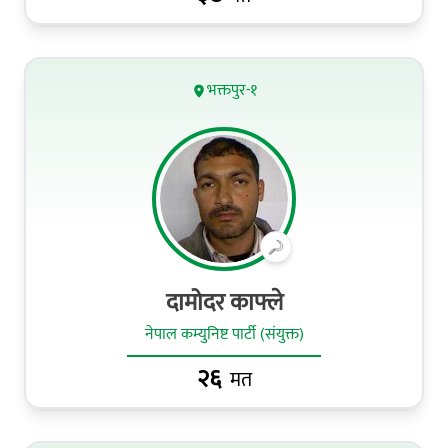
भक्तपुर-१
दामोदर काफ्ले
नेपाल कम्युनिष्ट पार्टी (संयुक्त)
२६
मत