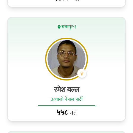
भक्तपुर-१
रमेश बल्ल
उज्यालो नेपाल पार्टी
५५८
मत