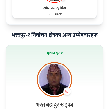
सोम प्रसाद मिश्र
मत:- ३७२१
भक्तपुर-१ निर्वाचन क्षेत्रका अन्य उम्मेदवारहरू
भक्तपुर-१
भरत बहादुर खड्का