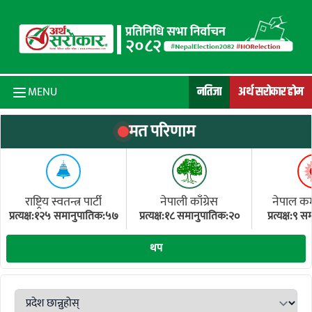
Skip to content
नतिजा
अर्थ सरोकार होम
MENU
मत परिणाम
राष्ट्रिय स्वतन्त्र पार्टी
नेपाली काँग्रेस
नेपाल कम्य
प्रत्यक्ष:१२५ समानुपातिक:५७
प्रत्यक्ष:१८ समानुपातिक:२०
प्रत्यक्ष:९
(ए
थप