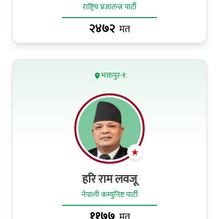
राष्ट्रिय प्रजातन्त्र पार्टी
२४७२
मत
भक्तपुर-१
हरि राम लवजू
नेपाली कम्युनिष्ट पार्टी
११७७
मत