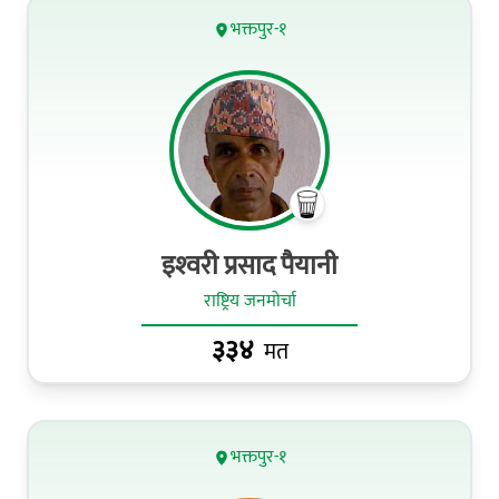
भक्तपुर-१
इश्‍वरी प्रसाद पैयानी
राष्ट्रिय जनमोर्चा
३३४
मत
भक्तपुर-१