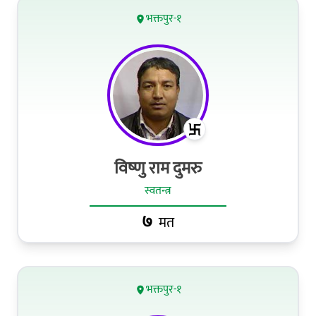
भक्तपुर-१
विष्‍णु राम दुमरु
स्वतन्त्र
७
मत
भक्तपुर-१