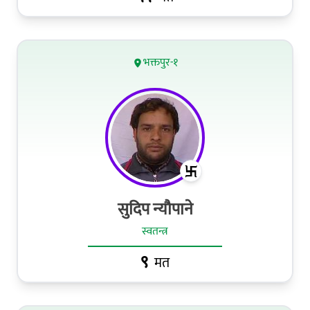
भक्तपुर-१
सुदिप न्यौपाने
स्वतन्त्र
९
मत