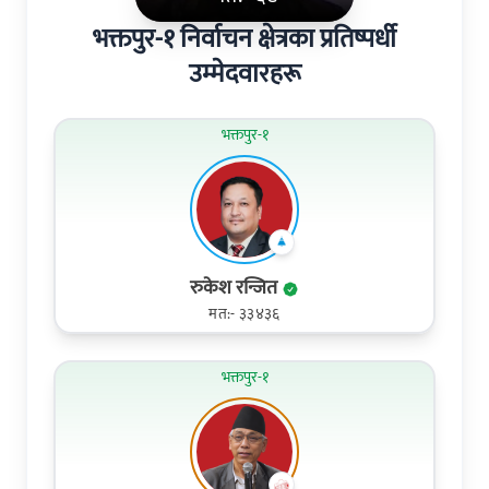
भक्तपुर-१ निर्वाचन क्षेत्रका प्रतिष्पर्धी
उम्मेदवारहरू
भक्तपुर-१
रुकेश रन्जित
मत:- ३३४३६
भक्तपुर-१