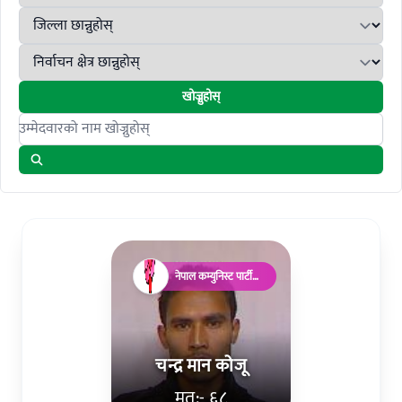
खोज्नुहोस्
Search candidates
नेपाल कम्युनिस्ट पार्टी
(माओवादी)
चन्द्र मान कोजू
मत:- ६८