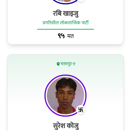
रबि खाइजु
प्रगतिशील लोकतान्त्रिक पार्टी
९५
मत
भक्तपुर-१
सुरेश कोजु