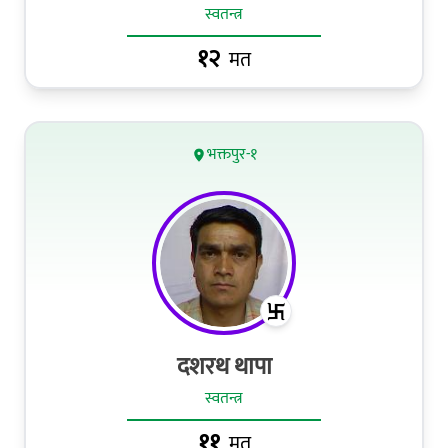
स्वतन्त्र
१२
मत
भक्तपुर-१
दशरथ थापा
स्वतन्त्र
११
मत