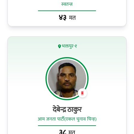
स्वतन्त्र
४३
मत
भक्तपुर-१
देबेन्द्र ठाकुर
आम जनता पार्टी(एकल चुनाव चिन्ह)
३८
मत