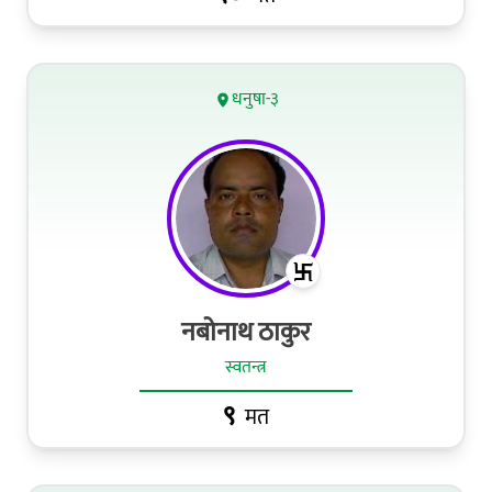
धनुषा-३
नबोनाथ ठाकुर
स्वतन्त्र
९
मत