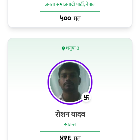
जनता समाजवादी पार्टी, नेपाल
५००
मत
धनुषा-३
रोशन यादव
स्वतन्त्र
४१६
मत