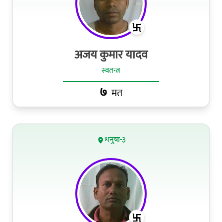
अजय कुमार यादव
स्वतन्त्र
७
मत
धनुषा-३