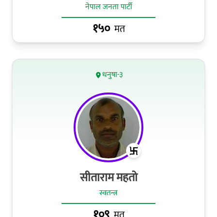
नेपाल जनता पार्टी
१५०
मत
धनुषा-३
सीताराम महतो
स्वतन्त्र
१०९
मत