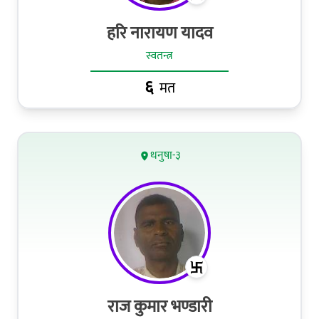
हरि नारायण यादव
स्वतन्त्र
६
मत
धनुषा-३
राज कुमार भण्डारी