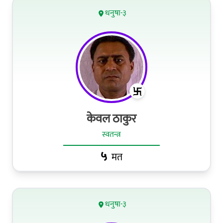
धनुषा-३
केवल ठाकुर
स्वतन्त्र
५
मत
धनुषा-३