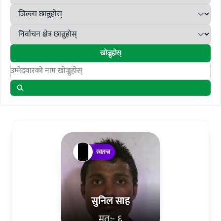
खोज्नुहोस्
Search candidates
स्वतन्त्र
सुनिल साह
मत:- ६