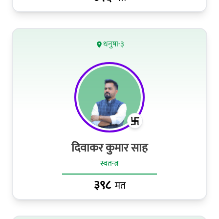
धनुषा-३
दिवाकर कुमार साह
स्वतन्त्र
३९८
मत