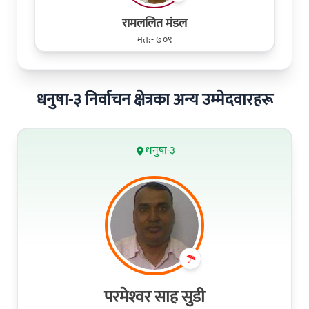
रामललित मंडल
मत:- ७०९
धनुषा-३ निर्वाचन क्षेत्रका अन्य उम्मेदवारहरू
धनुषा-३
परमेश्‍वर साह सुडी