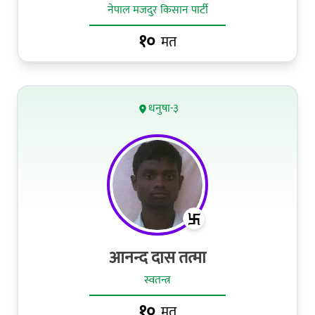
नेपाल मजदुर किसान पार्टी
१०
मत
धनुषा-३
आनन्द दास तत्मा
स्वतन्त्र
१०
मत