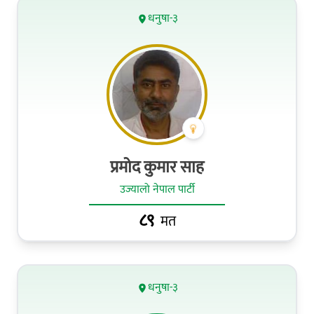
धनुषा-३
प्रमोद कुमार साह
उज्यालो नेपाल पार्टी
८९
मत
धनुषा-३