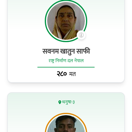
सवनम खातुन साफी
राष्ट्र निर्माण दल नेपाल
२८०
मत
धनुषा-३