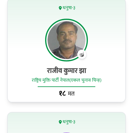
धनुषा-३
राजीव कुमार झा
राष्ट्रिय मुक्ति पार्टी नेपाल(एकल चुनाव चिन्ह)
१८
मत
धनुषा-३