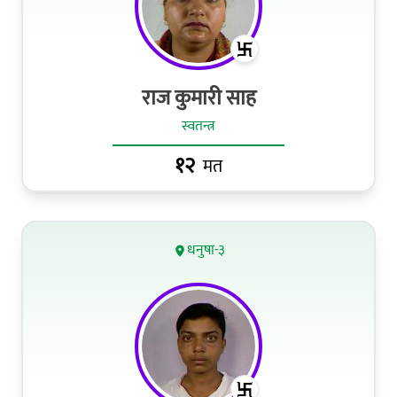
राज कुमारी साह
स्वतन्त्र
१२
मत
धनुषा-३