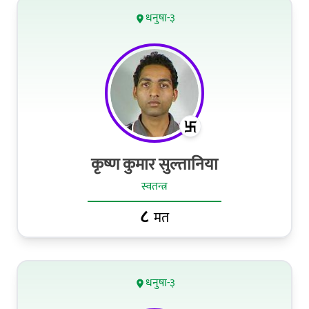
धनुषा-३
कृष्ण कुमार सुल्तानिया
स्वतन्त्र
८
मत
धनुषा-३