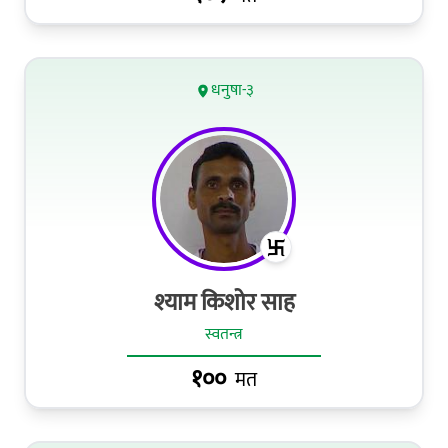
धनुषा-३
श्याम किशोर साह
स्वतन्त्र
१००
मत