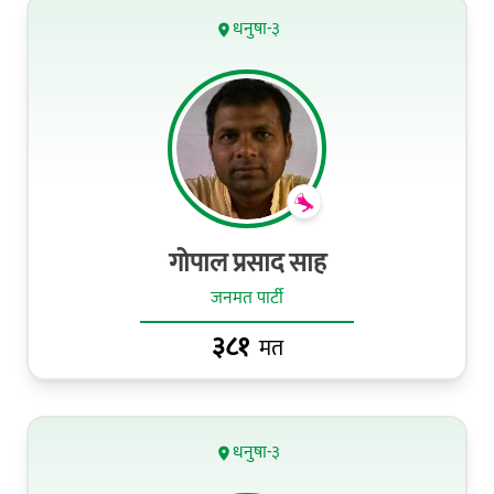
धनुषा-३
गोपाल प्रसाद साह
जनमत पार्टी
३८१
मत
धनुषा-३