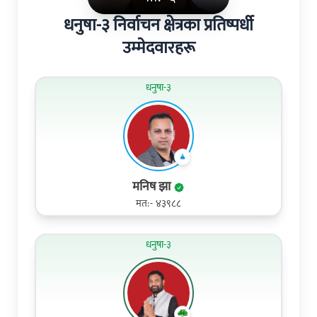
धनुषा-३ निर्वाचन क्षेत्रका प्रतिष्पर्धी
उम्मेदवारहरू
धनुषा-३
मनिष झा
मत:- ४३९८८
धनुषा-३