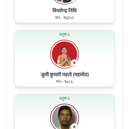
विमलेन्द्र निधि
मत:- १६६५२
धनुषा-३
जुली कुमारी महतो (महासेठ)
मत:- ९७८६
धनुषा-३