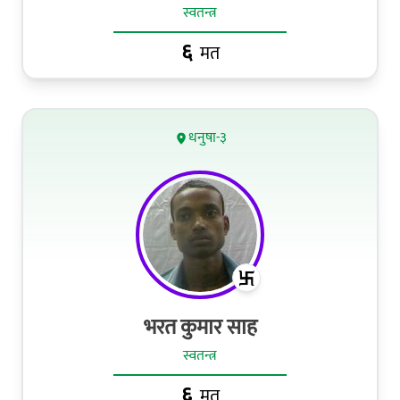
स्वतन्त्र
६
मत
धनुषा-३
भरत कुमार साह
स्वतन्त्र
६
मत