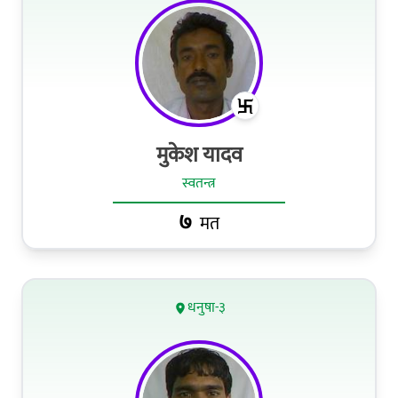
मुकेश यादव
स्वतन्त्र
७
मत
धनुषा-३