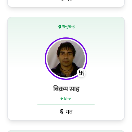
धनुषा-३
बिक्रम साह
स्वतन्त्र
६
मत