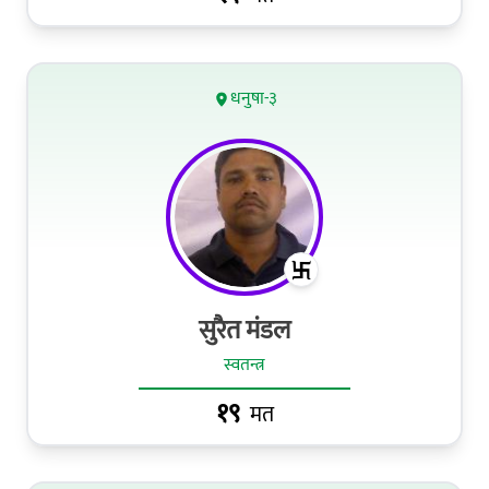
धनुषा-३
सुरैत मंडल
स्वतन्त्र
१९
मत