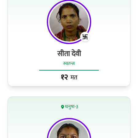
सीता देवी
स्वतन्त्र
१२
मत
धनुषा-३