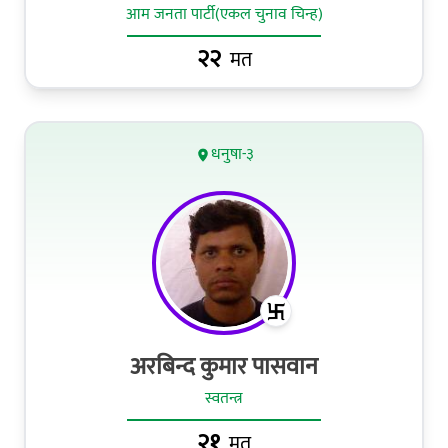
आम जनता पार्टी(एकल चुनाव चिन्ह)
२२
मत
धनुषा-३
अरबिन्द कुमार पासवान
स्वतन्त्र
२१
मत