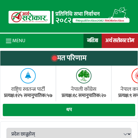
Skip to content
नतिजा
अर्थ सरोकार होम
MENU
मत परिणाम
राष्ट्रिय स्वतन्त्र पार्टी
नेपाली काँग्रेस
नेपाल कम्य
प्रत्यक्ष:१२५ समानुपातिक:५७
प्रत्यक्ष:१८ समानुपातिक:२०
प्रत्यक्ष:९
(ए
थप