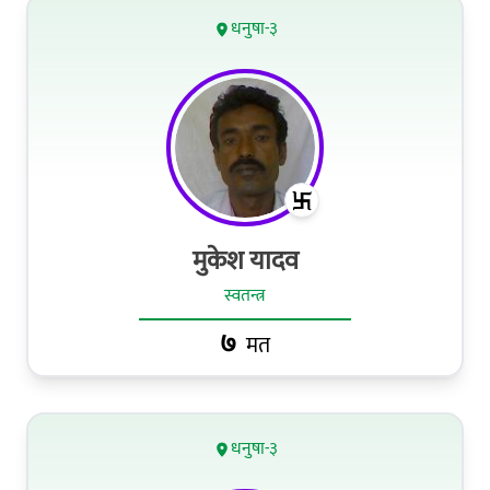
धनुषा-३
मुकेश यादव
स्वतन्त्र
७
मत
धनुषा-३