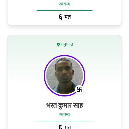
स्वतन्त्र
६
मत
धनुषा-३
भरत कुमार साह
स्वतन्त्र
६
मत