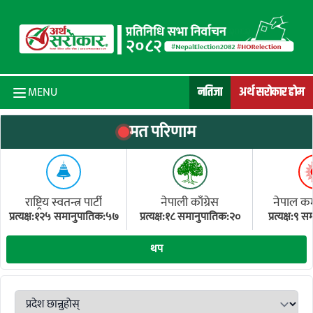
Skip to content
नतिजा
अर्थ सरोकार होम
MENU
मत परिणाम
राष्ट्रिय स्वतन्त्र पार्टी
नेपाली काँग्रेस
नेपाल कम्य
प्रत्यक्ष:१२५ समानुपातिक:५७
प्रत्यक्ष:१८ समानुपातिक:२०
प्रत्यक्ष:९
(ए
थप