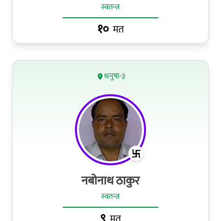
स्वतन्त्र
१०
मत
धनुषा-३
नबोनाथ ठाकुर
स्वतन्त्र
९
मत