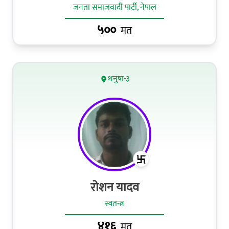
जनता समाजवादी पार्टी, नेपाल
५००
मत
धनुषा-३
रोशन यादव
स्वतन्त्र
४१६
मत