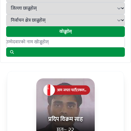
खोज्नुहोस्
Search candidates
आम जनता पार्टी(एकल
चुनाव चिन्ह)
प्रदिप विक्रम साह
मत:- २२