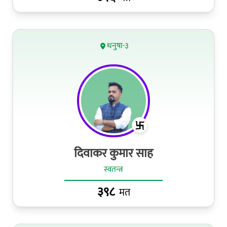
धनुषा-३
दिवाकर कुमार साह
स्वतन्त्र
३९८
मत