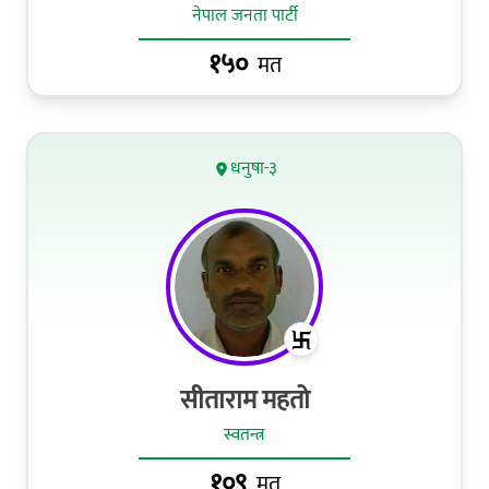
नेपाल जनता पार्टी
१५०
मत
धनुषा-३
सीताराम महतो
स्वतन्त्र
१०९
मत