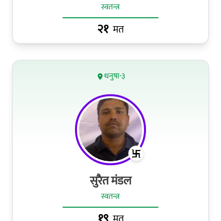
स्वतन्त्र
२१
मत
धनुषा-३
सुरैत मंडल
स्वतन्त्र
१९
मत