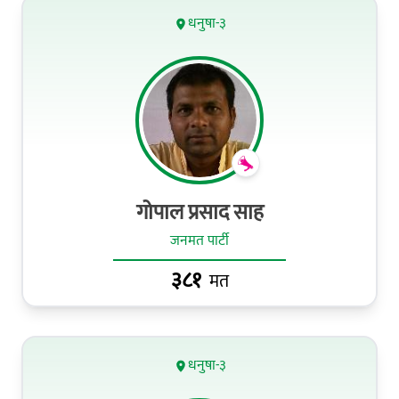
धनुषा-३
गोपाल प्रसाद साह
जनमत पार्टी
३८१
मत
धनुषा-३