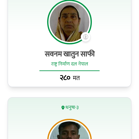
सवनम खातुन साफी
राष्ट्र निर्माण दल नेपाल
२८०
मत
धनुषा-३