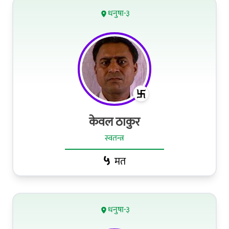
धनुषा-३
केवल ठाकुर
स्वतन्त्र
५
मत
धनुषा-३