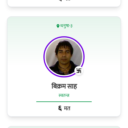
धनुषा-३
बिक्रम साह
स्वतन्त्र
६
मत