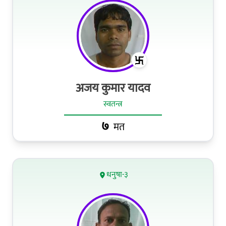
अजय कुमार यादव
स्वतन्त्र
७
मत
धनुषा-३