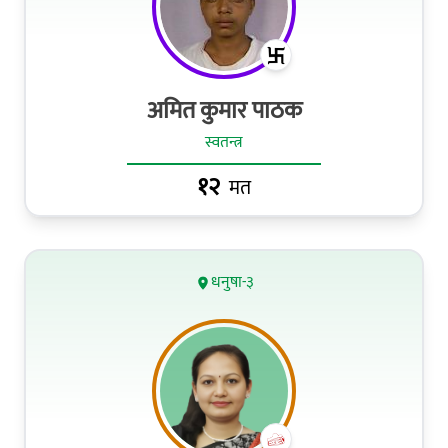
अमित कुमार पाठक
स्वतन्त्र
१२
मत
धनुषा-३