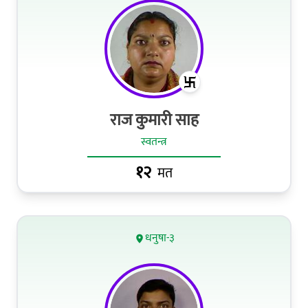
राज कुमारी साह
स्वतन्त्र
१२
मत
धनुषा-३