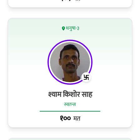
धनुषा-३
श्याम किशोर साह
स्वतन्त्र
१००
मत