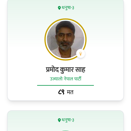
धनुषा-३
प्रमोद कुमार साह
उज्यालो नेपाल पार्टी
८९
मत
धनुषा-३