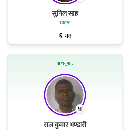
सुनिल साह
स्वतन्त्र
६
मत
धनुषा-३
राज कुमार भण्डारी