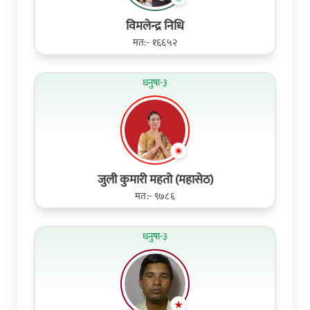
विमलेन्द्र निधि
मत:- १६६५२
धनुषा-३
जुली कुमारी महतो (महासेठ)
मत:- ९७८६
धनुषा-३