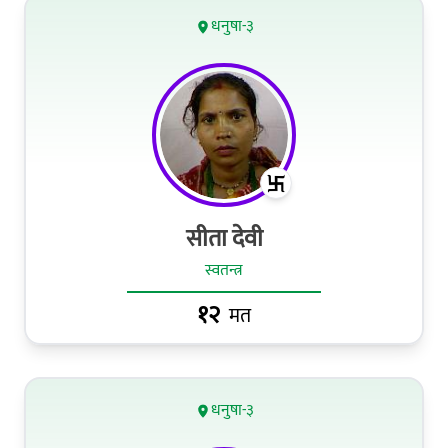
धनुषा-३
सीता देवी
स्वतन्त्र
१२
मत
धनुषा-३