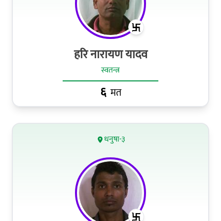
हरि नारायण यादव
स्वतन्त्र
६
मत
धनुषा-३