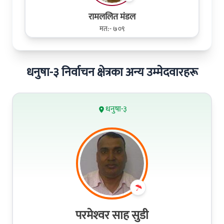
रामललित मंडल
मत:- ७०९
धनुषा-३ निर्वाचन क्षेत्रका अन्य उम्मेदवारहरू
धनुषा-३
परमेश्‍वर साह सुडी