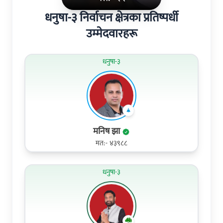
धनुषा-३ निर्वाचन क्षेत्रका प्रतिष्पर्धी
उम्मेदवारहरू
धनुषा-३
मनिष झा
मत:- ४३९८८
धनुषा-३