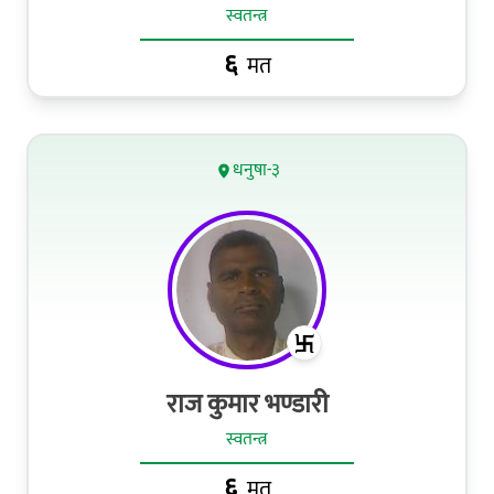
स्वतन्त्र
६
मत
धनुषा-३
राज कुमार भण्डारी
स्वतन्त्र
६
मत