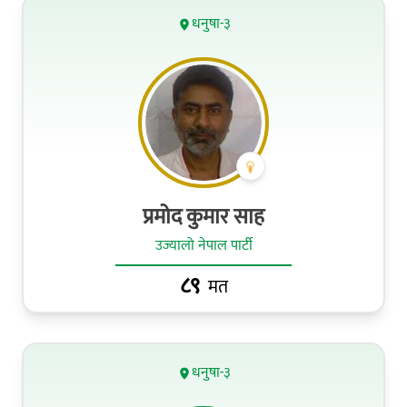
धनुषा-३
प्रमोद कुमार साह
उज्यालो नेपाल पार्टी
८९
मत
धनुषा-३