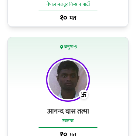
नेपाल मजदुर किसान पार्टी
१०
मत
धनुषा-३
आनन्द दास तत्मा
स्वतन्त्र
१०
मत