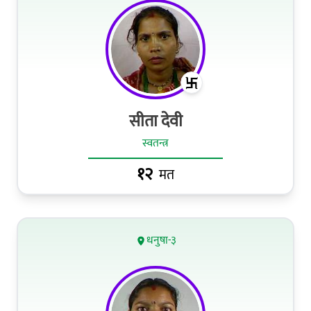
सीता देवी
स्वतन्त्र
१२
मत
धनुषा-३