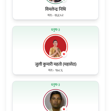
विमलेन्द्र निधि
मत:- १६६५२
धनुषा-३
जुली कुमारी महतो (महासेठ)
मत:- ९७८६
धनुषा-३