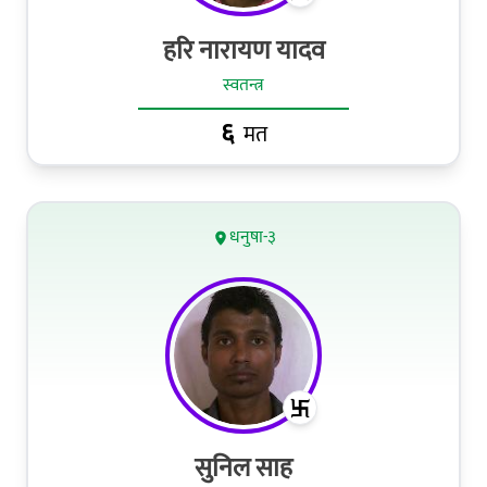
हरि नारायण यादव
स्वतन्त्र
६
मत
धनुषा-३
सुनिल साह