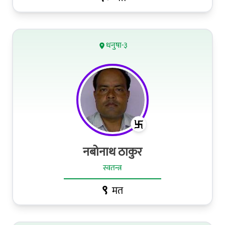
धनुषा-३
नबोनाथ ठाकुर
स्वतन्त्र
९
मत