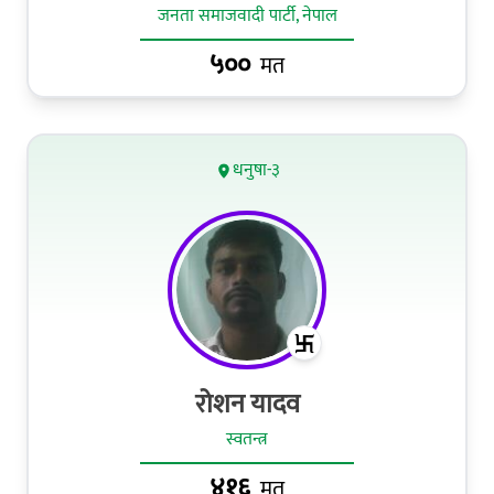
जनता समाजवादी पार्टी, नेपाल
५००
मत
धनुषा-३
रोशन यादव
स्वतन्त्र
४१६
मत