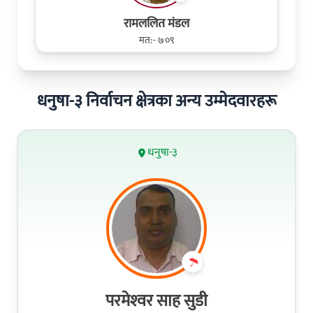
रामललित मंडल
मत:- ७०९
धनुषा-३ निर्वाचन क्षेत्रका अन्य उम्मेदवारहरू
धनुषा-३
परमेश्‍वर साह सुडी