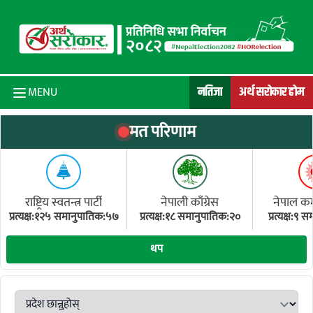
Skip to content
नतिजा
अर्थ सरोकार होम
MENU
मत परिणाम
राष्ट्रिय स्वतन्त्र पार्टी
नेपाली काँग्रेस
नेपाल कम्य
प्रत्यक्ष:१२५ समानुपातिक:५७
प्रत्यक्ष:१८ समानुपातिक:२०
प्रत्यक्ष:९
(ए
थप