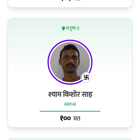
धनुषा-३
श्याम किशोर साह
स्वतन्त्र
१००
मत