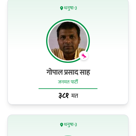
धनुषा-३
गोपाल प्रसाद साह
जनमत पार्टी
३८१
मत
धनुषा-३