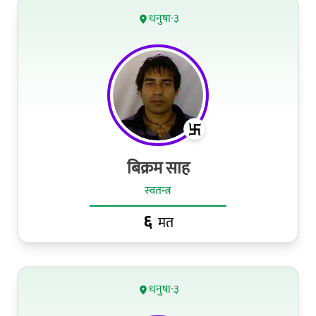
धनुषा-३
बिक्रम साह
स्वतन्त्र
६
मत
धनुषा-३