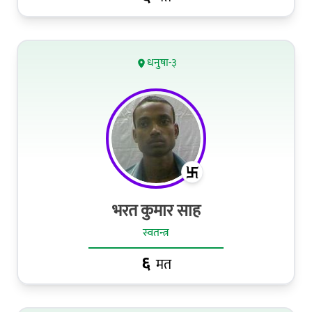
धनुषा-३
भरत कुमार साह
स्वतन्त्र
६
मत