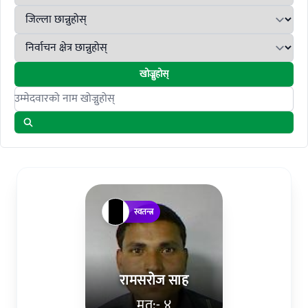
खोज्नुहोस्
Search candidates
स्वतन्त्र
रामसरोज साह
मत:- ४