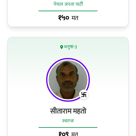
नेपाल जनता पार्टी
१५०
मत
धनुषा-३
सीताराम महतो
स्वतन्त्र
१०९
मत