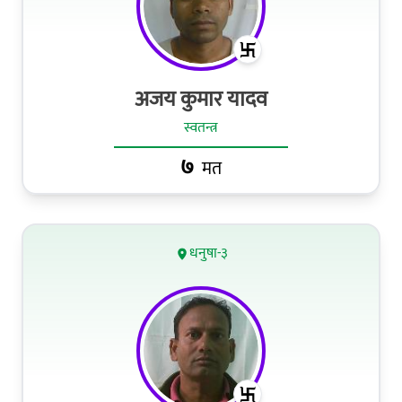
अजय कुमार यादव
स्वतन्त्र
७
मत
धनुषा-३