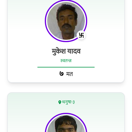
मुकेश यादव
स्वतन्त्र
७
मत
धनुषा-३