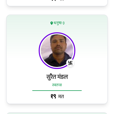
धनुषा-३
सुरैत मंडल
स्वतन्त्र
१९
मत