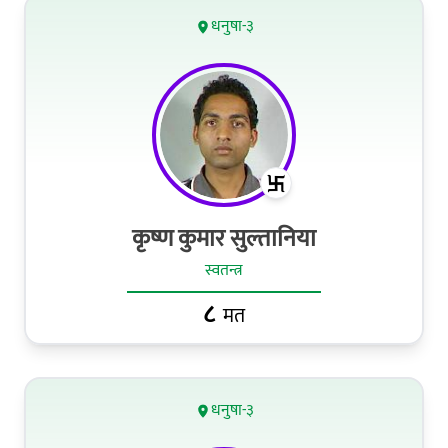
धनुषा-३
कृष्ण कुमार सुल्तानिया
स्वतन्त्र
८
मत
धनुषा-३