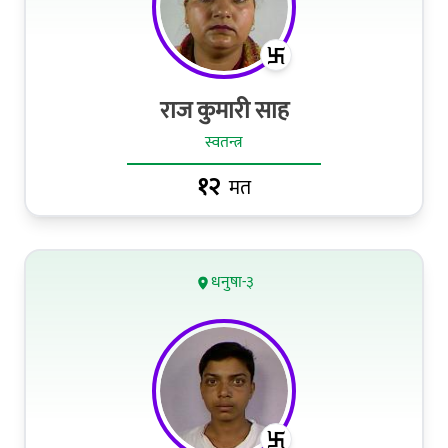
राज कुमारी साह
स्वतन्त्र
१२
मत
धनुषा-३