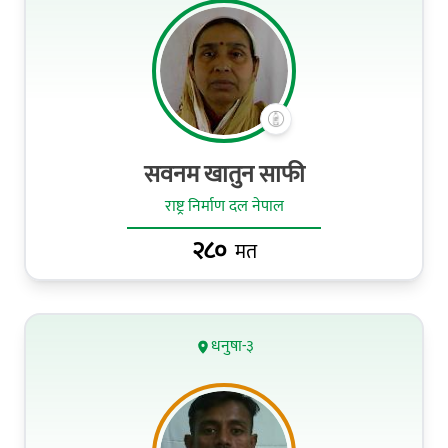
सवनम खातुन साफी
राष्ट्र निर्माण दल नेपाल
२८०
मत
धनुषा-३