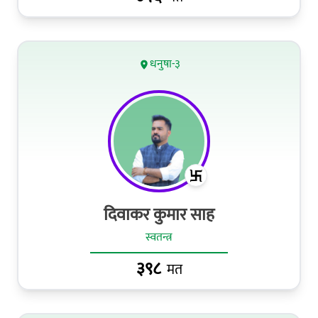
धनुषा-३
दिवाकर कुमार साह
स्वतन्त्र
३९८
मत