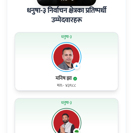
धनुषा-३ निर्वाचन क्षेत्रका प्रतिष्पर्धी
उम्मेदवारहरू
धनुषा-३
मनिष झा
मत:- ४३९८८
धनुषा-३