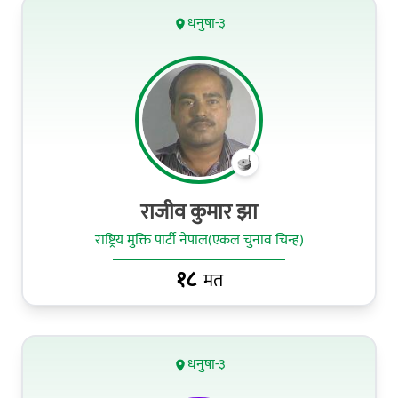
धनुषा-३
राजीव कुमार झा
राष्ट्रिय मुक्ति पार्टी नेपाल(एकल चुनाव चिन्ह)
१८
मत
धनुषा-३