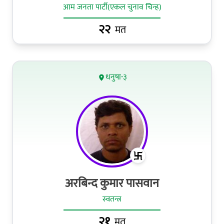
आम जनता पार्टी(एकल चुनाव चिन्ह)
२२
मत
धनुषा-३
अरबिन्द कुमार पासवान
स्वतन्त्र
२१
मत