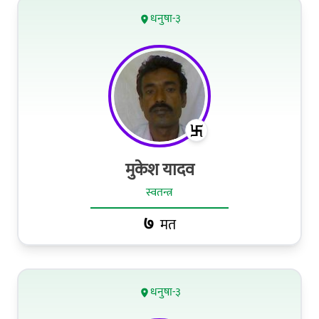
धनुषा-३
मुकेश यादव
स्वतन्त्र
७
मत
धनुषा-३