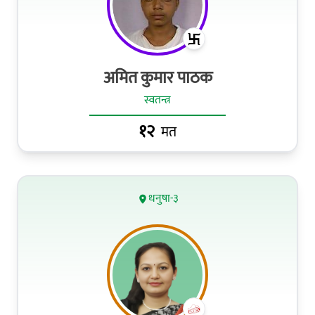
अमित कुमार पाठक
स्वतन्त्र
१२
मत
धनुषा-३