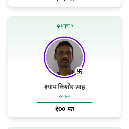
धनुषा-३
श्याम किशोर साह
स्वतन्त्र
१००
मत