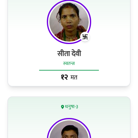
सीता देवी
स्वतन्त्र
१२
मत
धनुषा-३