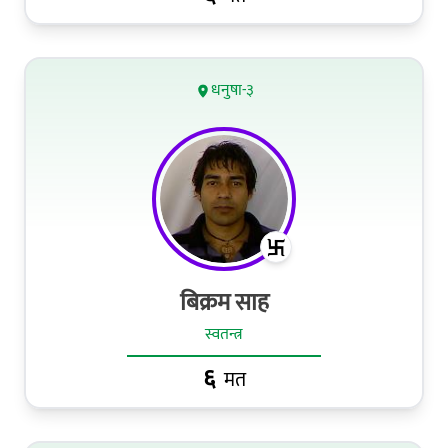
धनुषा-३
बिक्रम साह
स्वतन्त्र
६
मत