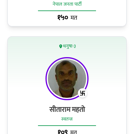
नेपाल जनता पार्टी
१५०
मत
धनुषा-३
सीताराम महतो
स्वतन्त्र
१०९
मत