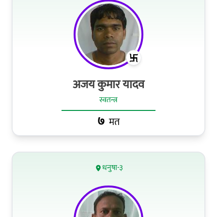
अजय कुमार यादव
स्वतन्त्र
७
मत
धनुषा-३