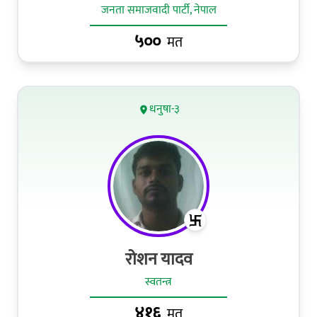
जनता समाजवादी पार्टी, नेपाल
५००
मत
धनुषा-३
रोशन यादव
स्वतन्त्र
४१६
मत