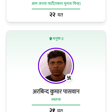
आम जनता पार्टी(एकल चुनाव चिन्ह)
२२
मत
धनुषा-३
अरबिन्द कुमार पासवान
स्वतन्त्र
२१
मत