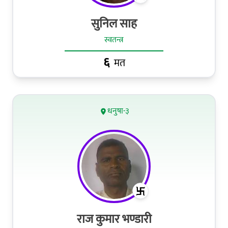
सुनिल साह
स्वतन्त्र
६
मत
धनुषा-३
राज कुमार भण्डारी