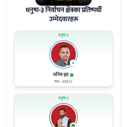
धनुषा-३ निर्वाचन क्षेत्रका प्रतिष्पर्धी
उम्मेदवारहरू
धनुषा-३
मनिष झा
मत:- ४३९८८
धनुषा-३