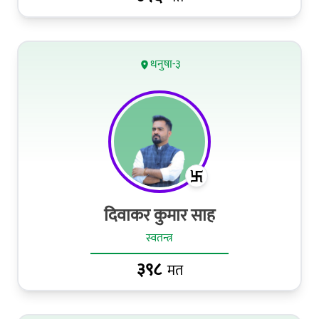
धनुषा-३
दिवाकर कुमार साह
स्वतन्त्र
३९८
मत