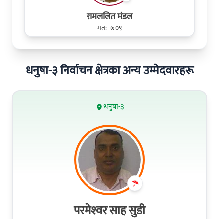
रामललित मंडल
मत:- ७०९
धनुषा-३ निर्वाचन क्षेत्रका अन्य उम्मेदवारहरू
धनुषा-३
परमेश्‍वर साह सुडी