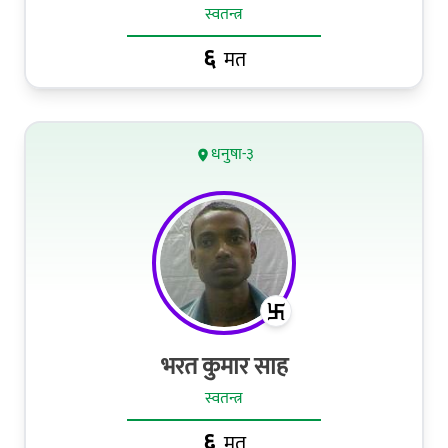
स्वतन्त्र
६
मत
धनुषा-३
भरत कुमार साह
स्वतन्त्र
६
मत