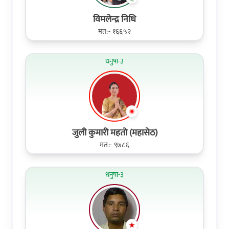
विमलेन्द्र निधि
मत:- १६६५२
धनुषा-३
जुली कुमारी महतो (महासेठ)
मत:- ९७८६
धनुषा-३