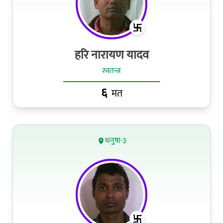
हरि नारायण यादव
स्वतन्त्र
६
मत
धनुषा-३