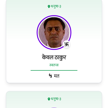
धनुषा-३
केवल ठाकुर
स्वतन्त्र
५
मत
धनुषा-३