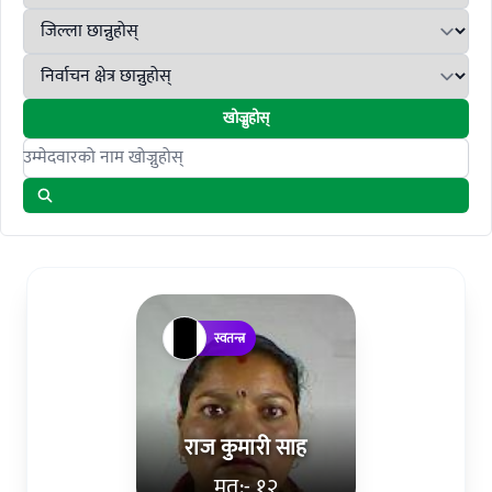
खोज्नुहोस्
Search candidates
स्वतन्त्र
राज कुमारी साह
मत:- १२