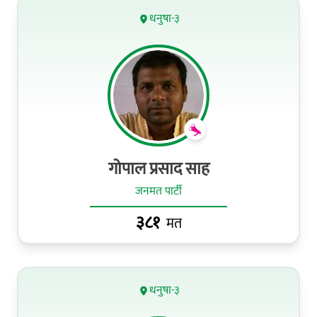
धनुषा-३
गोपाल प्रसाद साह
जनमत पार्टी
३८१
मत
धनुषा-३