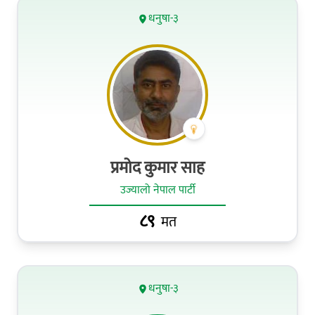
धनुषा-३
प्रमोद कुमार साह
उज्यालो नेपाल पार्टी
८९
मत
धनुषा-३