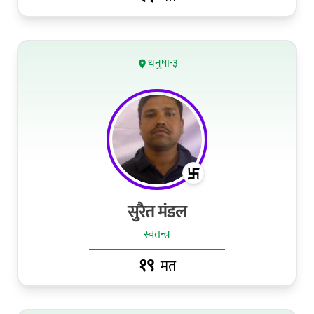
धनुषा-३
सुरैत मंडल
स्वतन्त्र
१९
मत