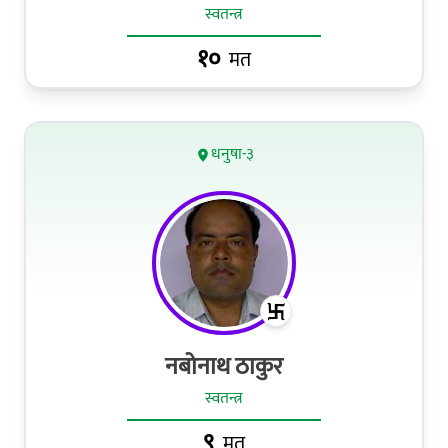
स्वतन्त्र
१०
मत
धनुषा-३
नबोनाथ ठाकुर
स्वतन्त्र
९
मत