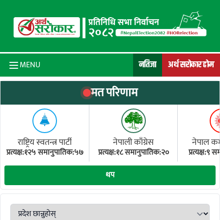
Skip to content
नतिजा
अर्थ सरोकार होम
MENU
मत परिणाम
राष्ट्रिय स्वतन्त्र पार्टी
नेपाली काँग्रेस
नेपाल कम्य
प्रत्यक्ष:१२५ समानुपातिक:५७
प्रत्यक्ष:१८ समानुपातिक:२०
प्रत्यक्ष:९
(ए
थप