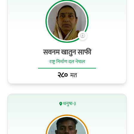
सवनम खातुन साफी
राष्ट्र निर्माण दल नेपाल
२८०
मत
धनुषा-३