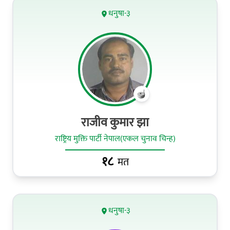
धनुषा-३
राजीव कुमार झा
राष्ट्रिय मुक्ति पार्टी नेपाल(एकल चुनाव चिन्ह)
१८
मत
धनुषा-३