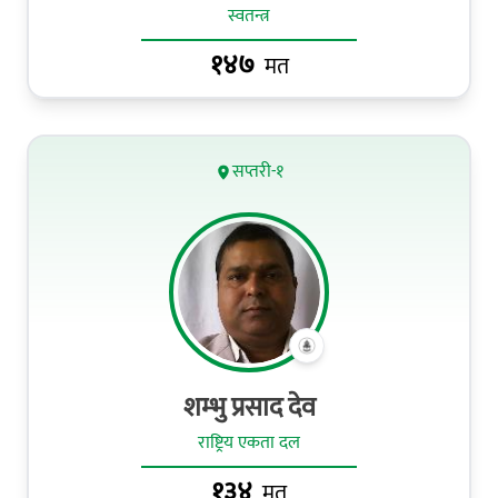
स्वतन्त्र
१४७
मत
सप्तरी-१
शम्भु प्रसाद देव
राष्ट्रिय एकता दल
१३४
मत