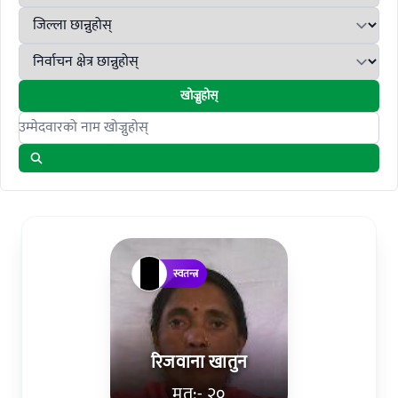
खोज्नुहोस्
Search candidates
स्वतन्त्र
रिजवाना खातुन
मत:- २०