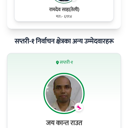
रामदेव साह(तेली)
मत:- ६९९४
सप्तरी-१ निर्वाचन क्षेत्रका अन्य उम्मेदवारहरू
सप्तरी-१
जय कान्त राउत