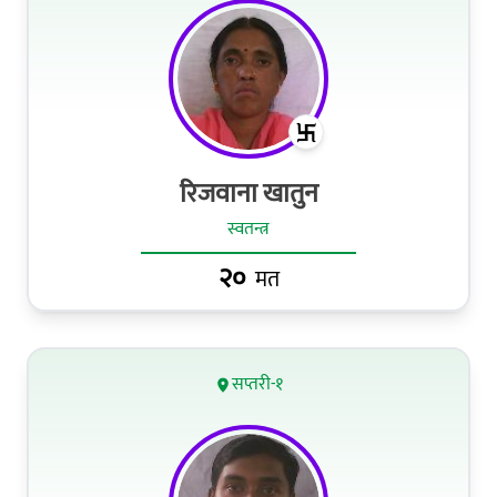
रिजवाना खातुन
स्वतन्त्र
२०
मत
सप्तरी-१