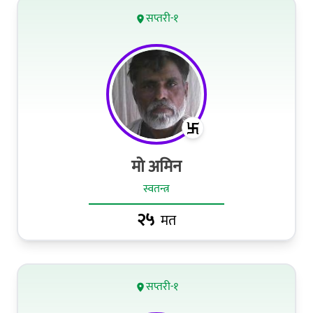
सप्तरी-१
मो अमिन
स्वतन्त्र
२५
मत
सप्तरी-१