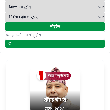
खोज्नुहोस्
Search candidates
नेपाली कम्युनिष्ट पार्टी
रविन्द्र चौधरी
मत:- १६२६