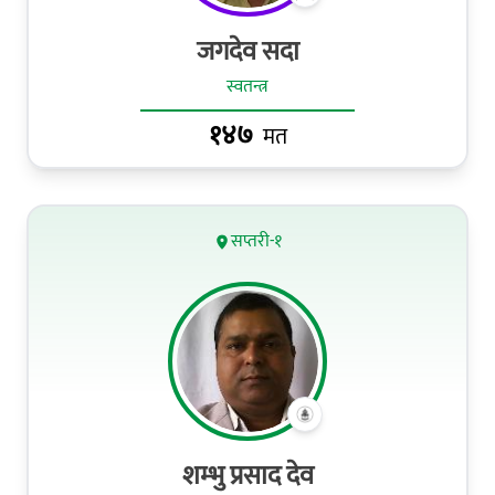
जगदेव सदा
स्वतन्त्र
१४७
मत
सप्तरी-१
शम्भु प्रसाद देव