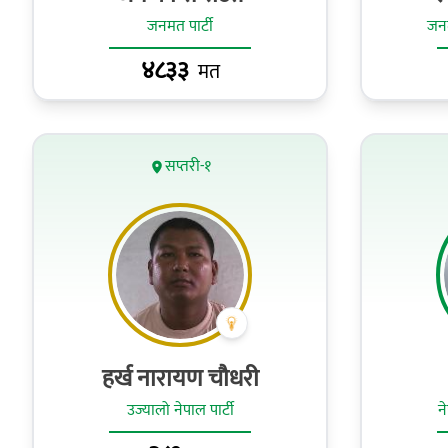
जनमत पार्टी
जनत
४८३३
मत
सप्तरी-१
हर्ख नारायण चौधरी
उज्यालो नेपाल पार्टी
न