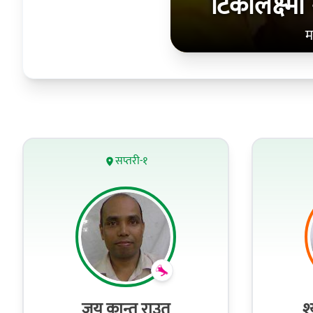
टिकालक्ष्‍
म
सप्तरी-१
जय कान्त राउत
श