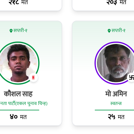
२१८
२०३
मत
मत
सप्तरी-१
सप्तरी-१
कौशल साह
मो अमिन
ा पार्टी(एकल चुनाव चिन्ह)
स्वतन्त्र
४०
२५
मत
मत