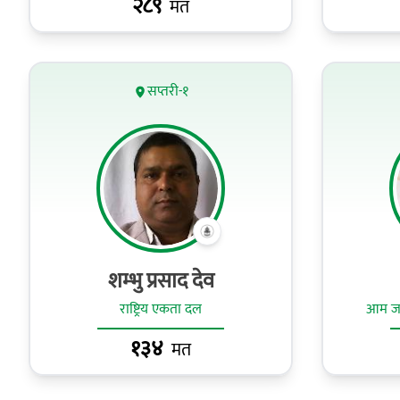
२८९
मत
सप्तरी-१
शम्भु प्रसाद देव
राष्ट्रिय एकता दल
आम जनत
१३४
मत