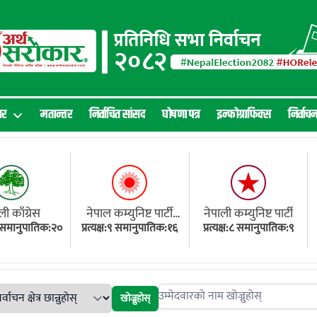
ार
मतान्तर
निर्वाचित सांसद
घोषणा पत्र
इन्फोग्राफिक्स
निर्वाच
ली काँग्रेस
नेपाल कम्युनिष्ट पार्टी
नेपाली कम्युनिष्ट पार्टी
१८ समानुपातिक:२०
प्रत्यक्ष:९ समानुपातिक:१६
(एमाले)
प्रत्यक्ष:८ समानुपातिक:९
खोज्नुहोस्
Search candidates