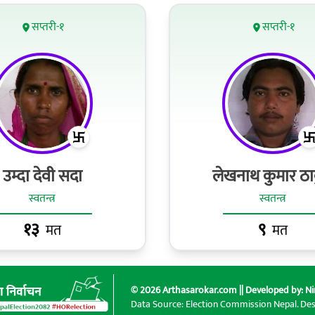
सप्तरी-१
सप्तरी-१
उम्दा देवी सदा
लेखनाथ कुमार ठा
स्वतन्त्र
स्वतन्त्र
१३
९
मत
मत
© 2026 Arthasarokar.com || Developed by:
Ni
Data Source: Election Commission Nepal. De