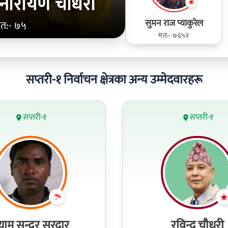
मी नारायण चौधरी
सुमन राज प्याकुरेल
त:- ७५
मत:- ७६५२
सप्तरी-१ निर्वाचन क्षेत्रका अन्य उम्मेदवारहरू
सप्तरी-१
सप्तरी-१
्याम सुन्दर सरदार
रविन्द्र चौधरी