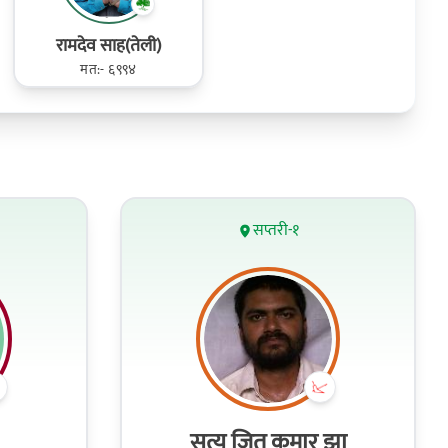
रामदेव साह(तेली)
मत:- ६९९४
सप्तरी-१
सत्य जित कुमार झा