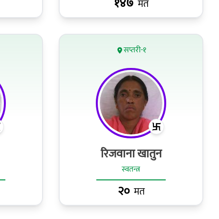
१४७
मत
सप्तरी-१
रिजवाना खातुन
स्वतन्त्र
२०
मत