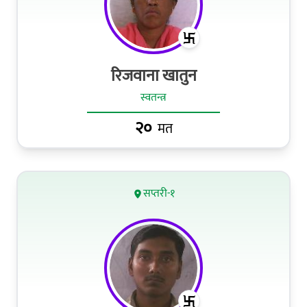
रिजवाना खातुन
स्वतन्त्र
२०
मत
सप्तरी-१