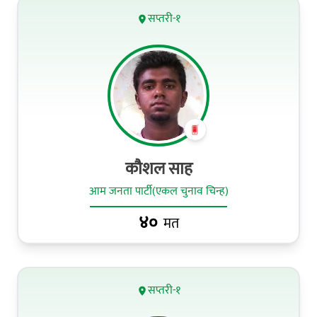
सप्तरी-१
कौशल साह
आम जनता पार्टी(एकल चुनाव चिन्ह)
४०
मत
सप्तरी-१