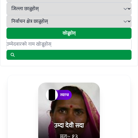
खोज्नुहोस्
Search candidates
स्वतन्त्र
उम्दा देवी सदा
मत:- १३