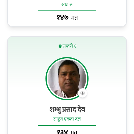
स्वतन्त्र
१४७
मत
सप्तरी-१
शम्भु प्रसाद देव
राष्ट्रिय एकता दल
१३४
मत