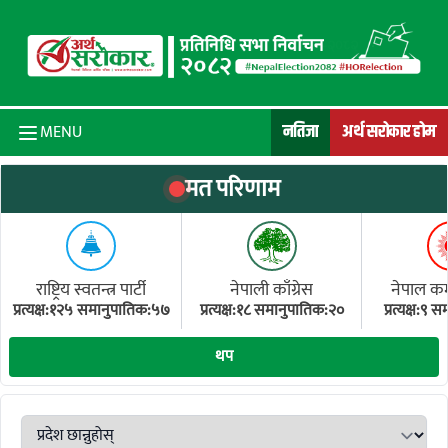
Skip to content
नतिजा
अर्थ सरोकार होम
MENU
मत परिणाम
राष्ट्रिय स्वतन्त्र पार्टी
नेपाली काँग्रेस
नेपाल कम्य
प्रत्यक्ष:१२५ समानुपातिक:५७
प्रत्यक्ष:१८ समानुपातिक:२०
प्रत्यक्ष:९
(ए
थप