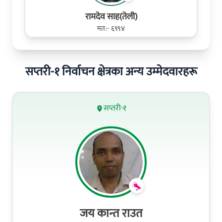
रामदेव साह(तेली)
मत:- ६९९४
सप्तरी-१ निर्वाचन क्षेत्रका अन्य उम्मेदवारहरू
सप्तरी-१
जय कान्त राउत