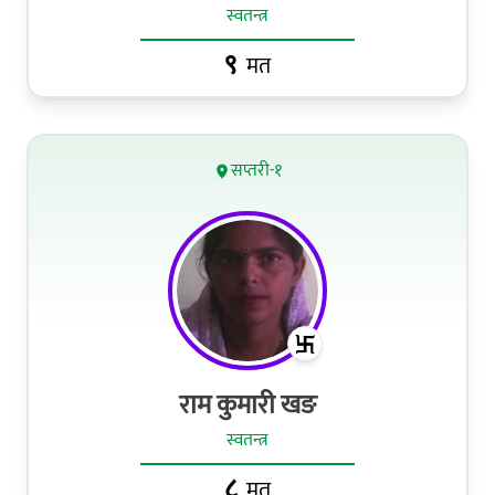
स्वतन्त्र
९
मत
सप्तरी-१
राम कुमारी खङ
स्वतन्त्र
८
मत