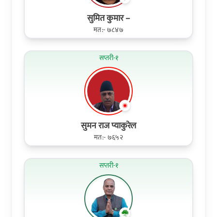
सुमित कुमार –
मत:- ७८४७
सप्तरी-१
सुमन राज प्याकुरेल
मत:- ७६५२
सप्तरी-१