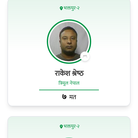
भक्तपुर-२
राकेश श्रेष्‍ठ
त्रिमूल नेपाल
७
मत
भक्तपुर-२