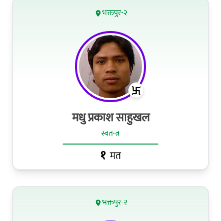
भक्तपुर-२
मधु प्रकाश साहुखल
स्वतन्त्र
१
मत
भक्तपुर-२