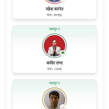
महेश बस्नेत
मत:- १०९९६
भक्तपुर-२
कविर राणा
मत:- ८४०१
भक्तपुर-२