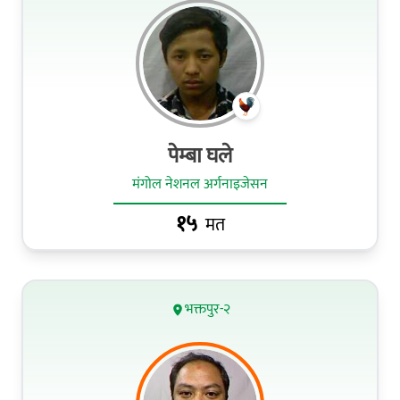
पेम्बा घले
मंगोल नेशनल अर्गनाइजेसन
१५
मत
भक्तपुर-२