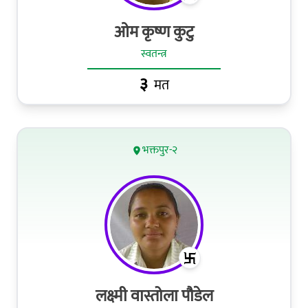
ओम कृष्ण कुटु
स्वतन्त्र
३
मत
भक्तपुर-२
लक्ष्मी वास्तोला पौडेल