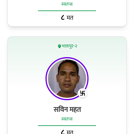
स्वतन्त्र
८
मत
भक्तपुर-२
सविन महत
स्वतन्त्र
८
मत