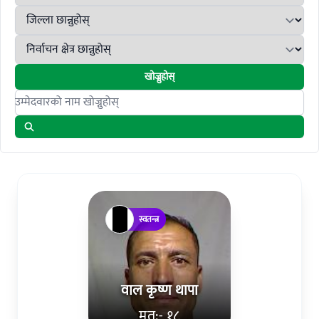
खोज्नुहोस्
Search candidates
स्वतन्त्र
वाल कृष्ण थापा
मत:- १८