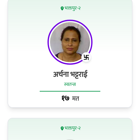
भक्तपुर-२
अर्चना भट्टराई
स्वतन्त्र
१७
मत
भक्तपुर-२