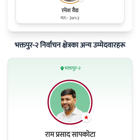
रमेश व‌ैद्य
मत:- ३७५३
भक्तपुर-२ निर्वाचन क्षेत्रका अन्य उम्मेदवारहरू
भक्तपुर-२
राम प्रसाद सापकोटा