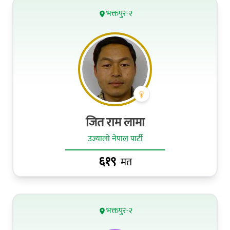
भक्तपुर-२
जित राम लामा
उज्यालो नेपाल पार्टी
६१९
मत
भक्तपुर-२