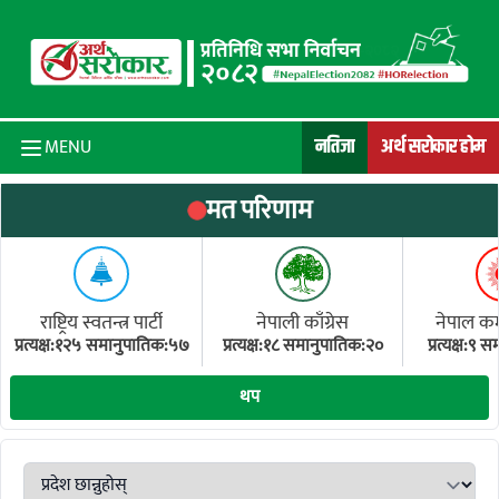
Skip to content
नतिजा
अर्थ सरोकार होम
MENU
मत परिणाम
राष्ट्रिय स्वतन्त्र पार्टी
नेपाली काँग्रेस
नेपाल कम्य
प्रत्यक्ष:१२५ समानुपातिक:५७
प्रत्यक्ष:१८ समानुपातिक:२०
प्रत्यक्ष:९
(ए
थप