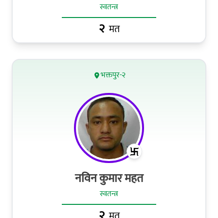
स्वतन्त्र
२
मत
भक्तपुर-२
नविन कुमार महत
स्वतन्त्र
२
मत