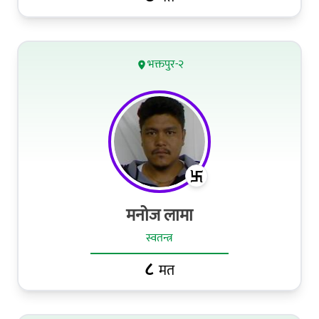
भक्तपुर-२
मनोज लामा
स्वतन्त्र
८
मत