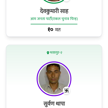
देवकुमारी साह
आम जनता पार्टी(एकल चुनाव चिन्ह)
१०
मत
भक्तपुर-२
सुर्वण थापा