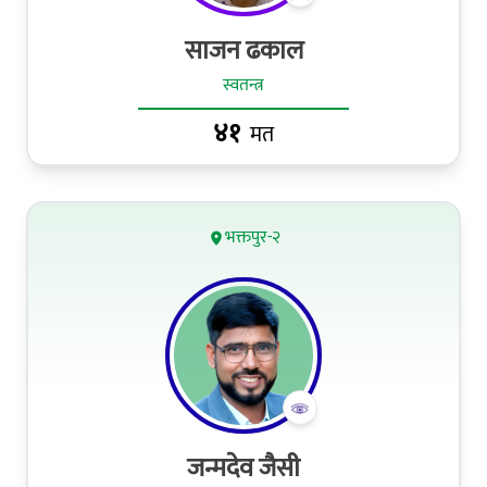
साजन ढकाल
स्वतन्त्र
४१
मत
भक्तपुर-२
जन्मदेव जैसी