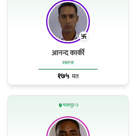
आनन्द कार्की
स्वतन्त्र
१७५
मत
भक्तपुर-२