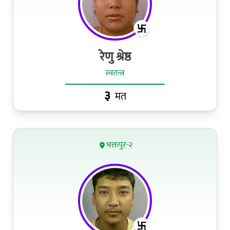
रेणु श्रेष्ठ
स्वतन्त्र
३
मत
भक्तपुर-२