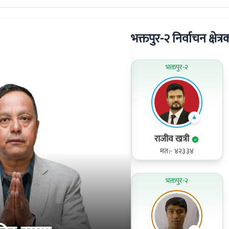
भक्तपुर-२ निर्वाचन क्षेत्र
भक्तपुर-२
राजीव खत्री
मत:- ४२३३४
भक्तपुर-२