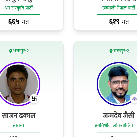
श्रम संस्कृति पार्टी
उज्यालो नेपाल पार्टी
६६५
६१९
मत
मत
भक्तपुर-२
भक्तपुर-२
साजन ढकाल
जन्मदेव जैसी
स्वतन्त्र
प्रगतिशील लोकतान्त्रिक पा