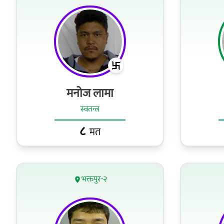
मनोज लामा
स्वतन्त्र
८
मत
भक्तपुर-२