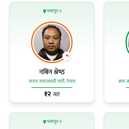
भक्तपुर-२
नबिन श्रेष्‍ठ
जनता समाजवादी पार्टी, नेपाल
आम जनत
१२
मत
भक्तपुर-२