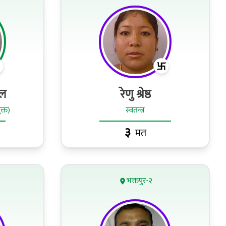
ाल
रेणु श्रेष्ठ
ुक्त)
स्वतन्त्र
३
मत
भक्तपुर-२