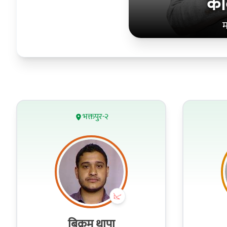
कव
म
भक्तपुर-२
बिक्रम थापा