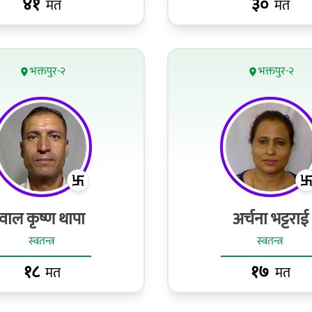
४१
३०
मत
मत
भक्तपुर-२
भक्तपुर-२
वाल कृष्ण थापा
अर्चना भट्टराई
स्वतन्त्र
स्वतन्त्र
१८
१७
मत
मत