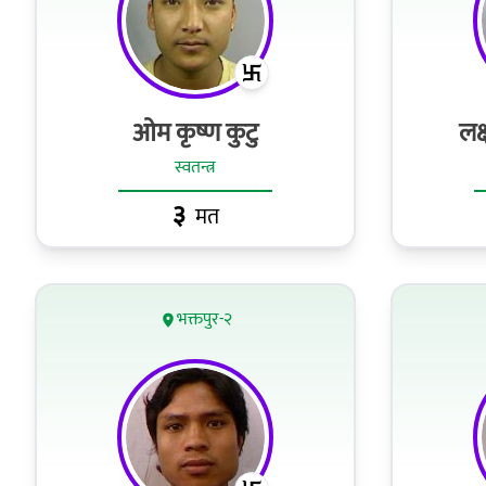
ओम कृष्ण कुटु
लक्
स्वतन्त्र
३
मत
भक्तपुर-२