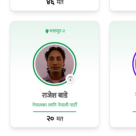
४६
मत
भक्तपुर-२
राजेश बाडे
नेपालका लागि नेपाली पार्टी
२०
मत