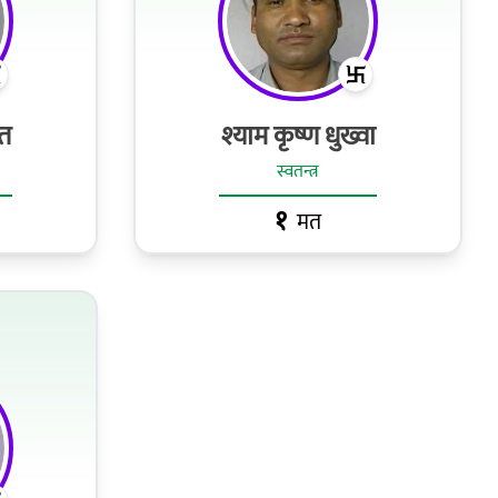
त
श्याम कृष्ण धुख्वा
स्वतन्त्र
१
मत