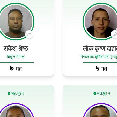
राकेश श्रेष्‍ठ
लोक कृष्ण दाह
त्रिमूल नेपाल
नेपाल कम्युनिष्ट पार्टी (संय
७
५
मत
मत
भक्तपुर-२
भक्तपुर-२