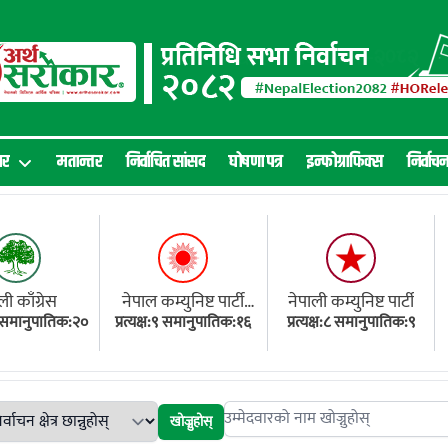
ार
मतान्तर
निर्वाचित सांसद
घोषणा पत्र
इन्फोग्राफिक्स
निर्वाच
ली काँग्रेस
नेपाल कम्युनिष्ट पार्टी
नेपाली कम्युनिष्ट पार्टी
१८ समानुपातिक:२०
प्रत्यक्ष:९ समानुपातिक:१६
(एमाले)
प्रत्यक्ष:८ समानुपातिक:९
खोज्नुहोस्
Search candidates