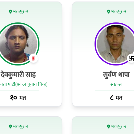
भक्तपुर-२
भक्तपुर-२
देवकुमारी साह
सुर्वण थापा
ा पार्टी(एकल चुनाव चिन्ह)
स्वतन्त्र
१०
८
मत
मत
भक्तपुर-२
भक्तपुर-२