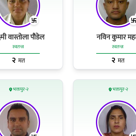
ष्मी वास्तोला पौडेल
नविन कुमार मह
स्वतन्त्र
स्वतन्त्र
२
२
मत
मत
भक्तपुर-२
भक्तपुर-२