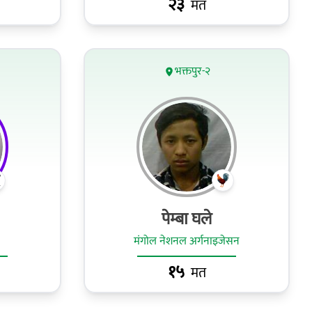
२३
मत
भक्तपुर-२
पेम्बा घले
मंगोल नेशनल अर्गनाइजेसन
१५
मत