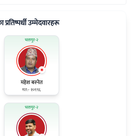
का प्रतिष्पर्धी उम्मेदवारहरू
भक्तपुर-२
महेश बस्नेत
मत:- १०९९६
भक्तपुर-२