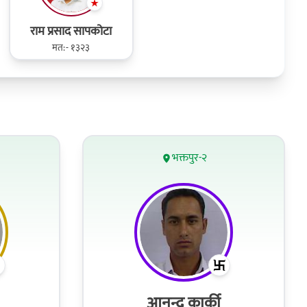
राम प्रसाद सापकोटा
मत:- १३२३
भक्तपुर-२
आनन्द कार्की