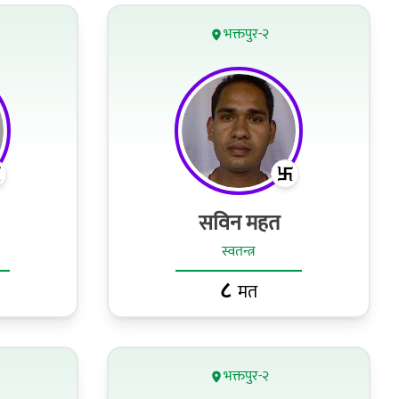
भक्तपुर-२
सविन महत
स्वतन्त्र
८
मत
भक्तपुर-२