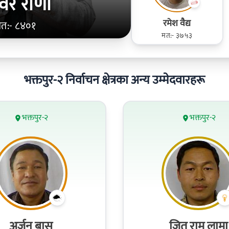
िर राणा
रमेश व‌ैद्य
त:- ८४०१
मत:- ३७५३
भक्तपुर-२ निर्वाचन क्षेत्रका अन्य उम्मेदवारहरू
भक्तपुर-२
भक्तपुर-२
अर्जुन बासु
जित राम लामा