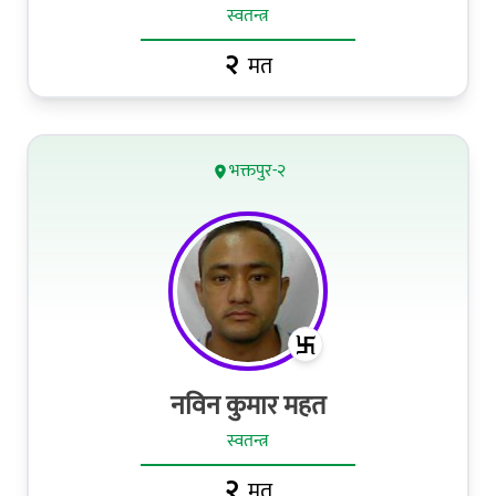
स्वतन्त्र
२
मत
भक्तपुर-२
नविन कुमार महत
स्वतन्त्र
२
मत