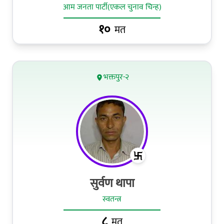
आम जनता पार्टी(एकल चुनाव चिन्ह)
१०
मत
भक्तपुर-२
सुर्वण थापा
स्वतन्त्र
८
मत