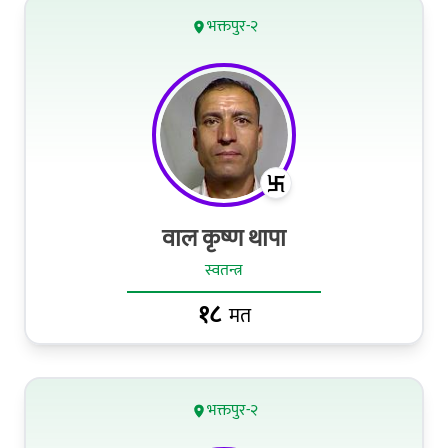
भक्तपुर-२
वाल कृष्ण थापा
स्वतन्त्र
१८
मत
भक्तपुर-२