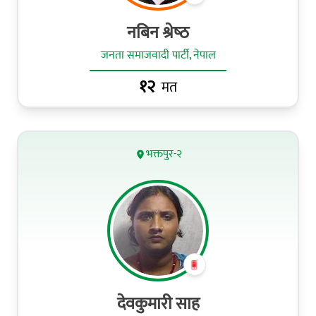
नबिन श्रेष्‍ठ
जनता समाजवादी पार्टी, नेपाल
१२
मत
भक्तपुर-२
देवकुमारी साह