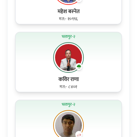
महेश बस्नेत
मत:- १०९९६
भक्तपुर-२
कविर राणा
मत:- ८४०१
भक्तपुर-२