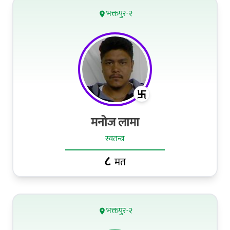
भक्तपुर-२
मनोज लामा
स्वतन्त्र
८
मत
भक्तपुर-२