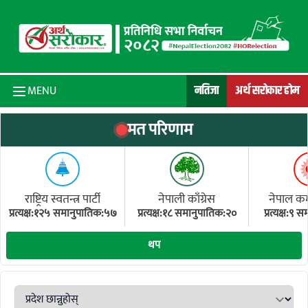
Skip to content
नतिजा
अर्थ सरोकार होम
MENU
मत परिणाम
राष्ट्रिय स्वतन्त्र पार्टी
नेपाली काँग्रेस
नेपाल कम्य
प्रत्यक्ष:१२५ समानुपातिक:५७
प्रत्यक्ष:१८ समानुपातिक:२०
प्रत्यक्ष:९
(ए
थप