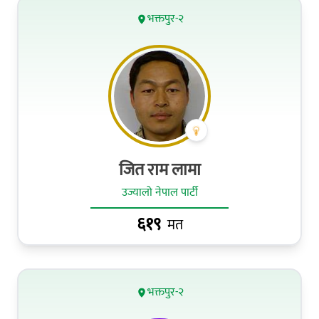
भक्तपुर-२
जित राम लामा
उज्यालो नेपाल पार्टी
६१९
मत
भक्तपुर-२