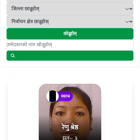
खोज्नुहोस्
Search candidates
स्वतन्त्र
रेणु श्रेष्ठ
मत:- ३