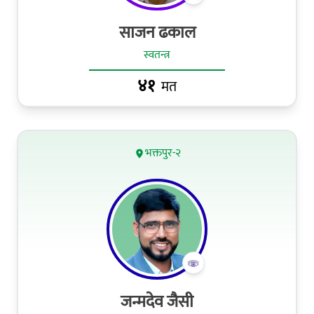
साजन ढकाल
स्वतन्त्र
४१
मत
भक्तपुर-२
जन्मदेव जैसी