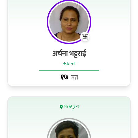
अर्चना भट्टराई
स्वतन्त्र
१७
मत
भक्तपुर-२