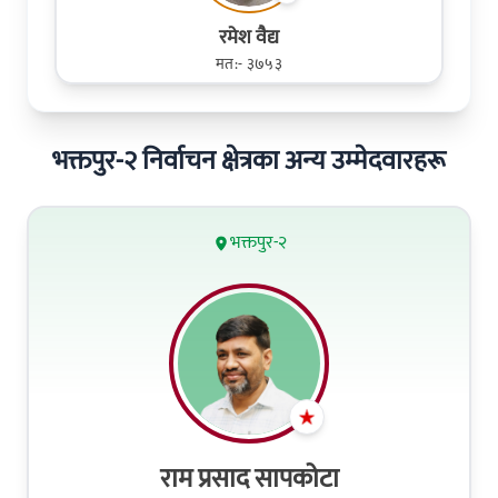
रमेश व‌ैद्य
मत:- ३७५३
भक्तपुर-२ निर्वाचन क्षेत्रका अन्य उम्मेदवारहरू
भक्तपुर-२
राम प्रसाद सापकोटा