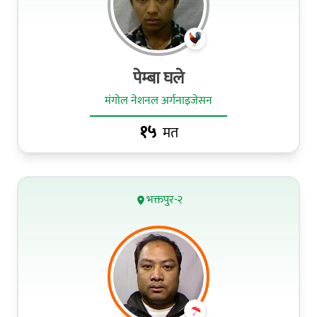
पेम्बा घले
मंगोल नेशनल अर्गनाइजेसन
१५
मत
भक्तपुर-२