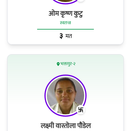
ओम कृष्ण कुटु
स्वतन्त्र
३
मत
भक्तपुर-२
लक्ष्मी वास्तोला पौडेल