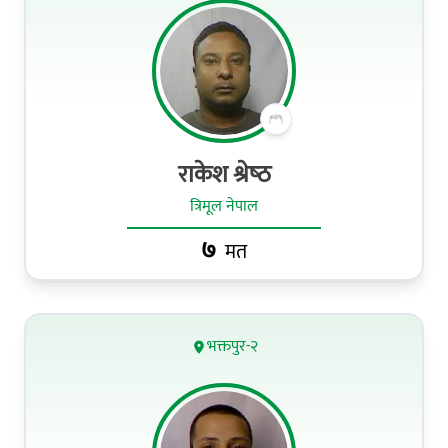
राकेश श्रेष्‍ठ
त्रिमूल नेपाल
७
मत
भक्तपुर-२