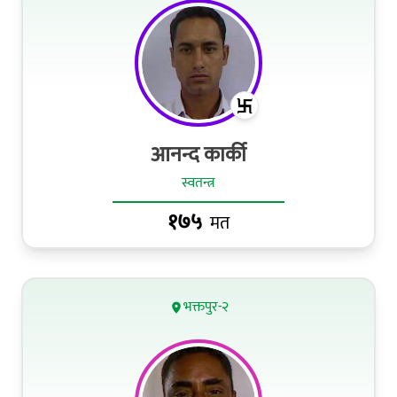
आनन्द कार्की
स्वतन्त्र
१७५
मत
भक्तपुर-२