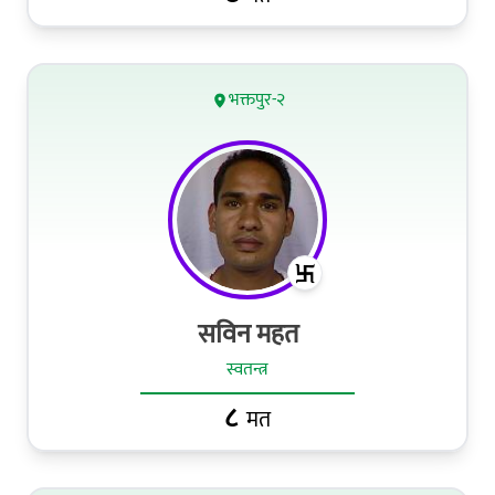
भक्तपुर-२
सविन महत
स्वतन्त्र
८
मत