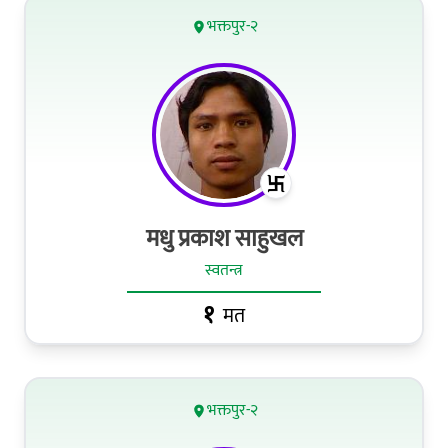
भक्तपुर-२
मधु प्रकाश साहुखल
स्वतन्त्र
१
मत
भक्तपुर-२