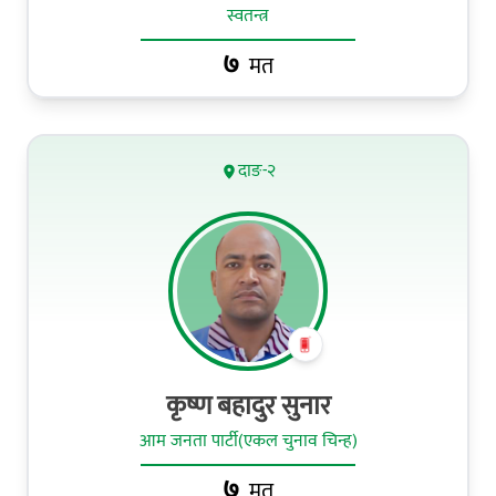
स्वतन्त्र
७
मत
दाङ-२
कृष्ण बहादुर सुनार
आम जनता पार्टी(एकल चुनाव चिन्ह)
७
मत