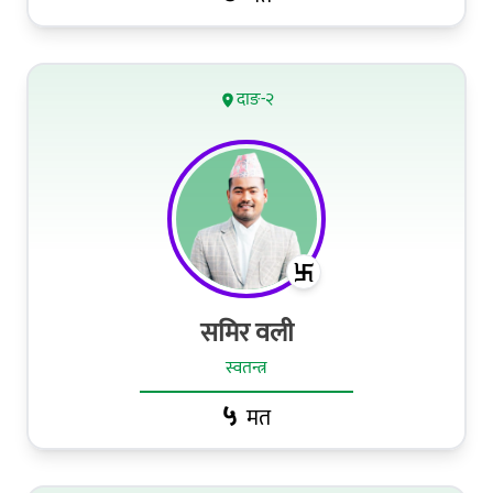
दाङ-२
समिर वली
स्वतन्त्र
५
मत