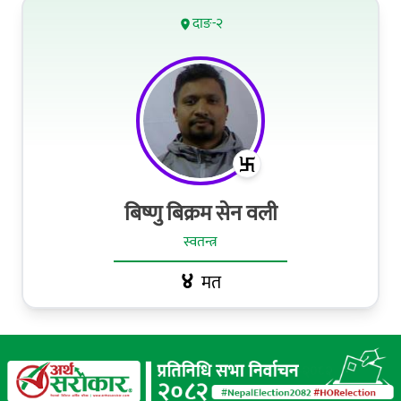
दाङ-२
बिष्णु बिक्रम सेन वली
स्वतन्त्र
४
मत