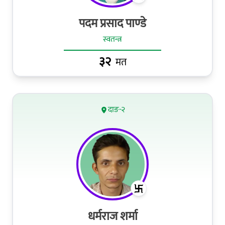
पदम प्रसाद पाण्‍डे
स्वतन्त्र
३२
मत
दाङ-२
धर्मराज शर्मा