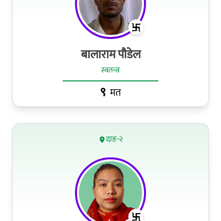
बालाराम पौडेल
स्वतन्त्र
९
मत
दाङ-२