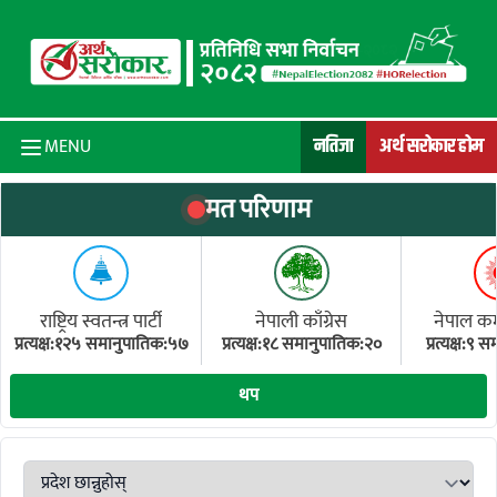
Skip to content
नतिजा
अर्थ सरोकार होम
MENU
मत परिणाम
राष्ट्रिय स्वतन्त्र पार्टी
नेपाली काँग्रेस
नेपाल कम्य
प्रत्यक्ष:१२५ समानुपातिक:५७
प्रत्यक्ष:१८ समानुपातिक:२०
प्रत्यक्ष:९
(ए
थप