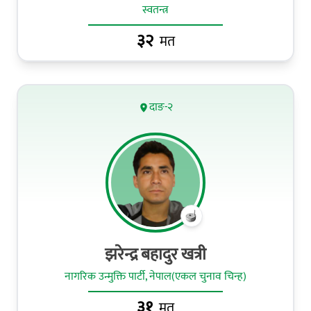
स्वतन्त्र
३२
मत
दाङ-२
झरेन्द्र बहादुर खत्री
नागरिक उन्मुक्ति पार्टी, नेपाल(एकल चुनाव चिन्ह)
३१
मत