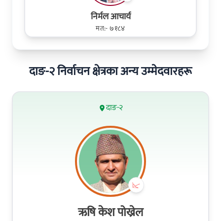
निर्मल आचार्य
मत:- ७१८४
दाङ-२ निर्वाचन क्षेत्रका अन्य उम्मेदवारहरू
दाङ-२
ऋषि केश पोख्रेल