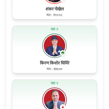
शंकर पोख्रेल
मत:- १५५५८
दाङ-२
किरण किशोर घिमिरे
मत:- ११७००
दाङ-२