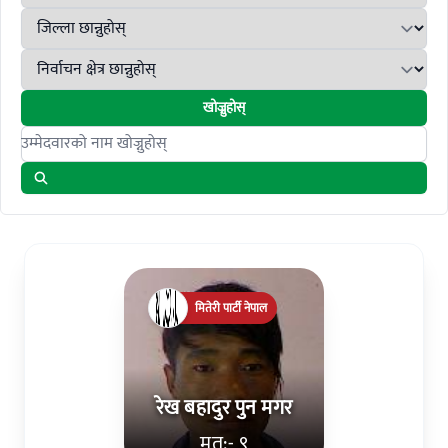
खोज्नुहोस्
Search candidates
मितेरी पार्टी नेपाल
रेख बहादुर पुन मगर
मत:- ९