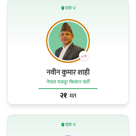
दाङ-२
नवीन कुमार शाही
नेपाल मजदुर किसान पार्टी
२१
मत
दाङ-२