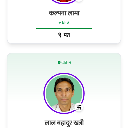
कल्‍पना लामा
स्वतन्त्र
९
मत
दाङ-२
लाल बहादुर खत्री