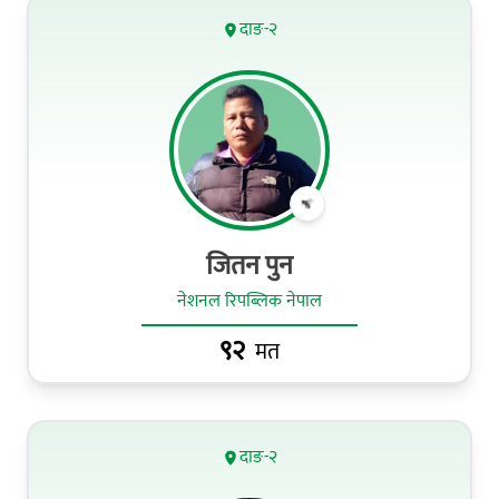
दाङ-२
जितन पुन
नेशनल रिपब्लिक नेपाल
९२
मत
दाङ-२