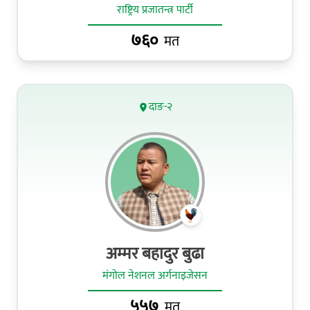
राष्ट्रिय प्रजातन्त्र पार्टी
७६०
मत
दाङ-२
अम्मर बहादुर बुढा
मंगोल नेशनल अर्गनाइजेसन
५५७
मत