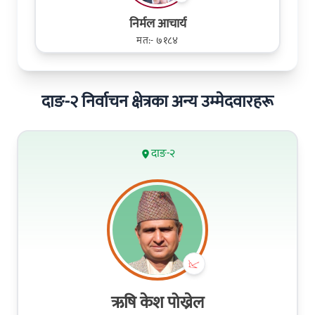
निर्मल आचार्य
मत:- ७१८४
दाङ-२ निर्वाचन क्षेत्रका अन्य उम्मेदवारहरू
दाङ-२
ऋषि केश पोख्रेल