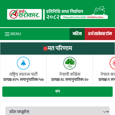
Skip to content
नतिजा
अर्थ सरोकार होम
MENU
मत परिणाम
राष्ट्रिय स्वतन्त्र पार्टी
नेपाली काँग्रेस
नेपाल कम्य
प्रत्यक्ष:१२५ समानुपातिक:५७
प्रत्यक्ष:१८ समानुपातिक:२०
प्रत्यक्ष:९
(ए
थप