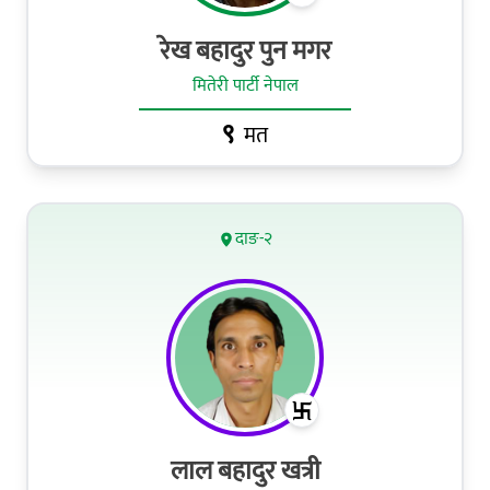
रेख बहादुर पुन मगर
मितेरी पार्टी नेपाल
९
मत
दाङ-२
लाल बहादुर खत्री