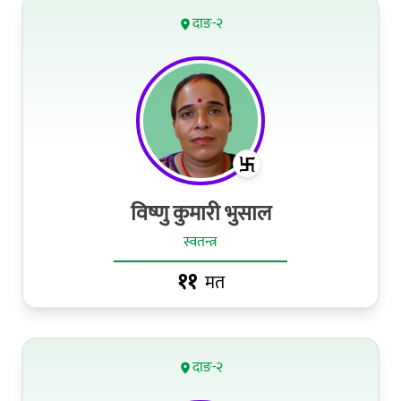
दाङ-२
विष्णु कुमारी भुसाल
स्वतन्त्र
११
मत
दाङ-२