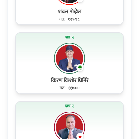
शंकर पोख्रेल
मत:- १५५५८
दाङ-२
किरण किशोर घिमिरे
मत:- ११७००
दाङ-२