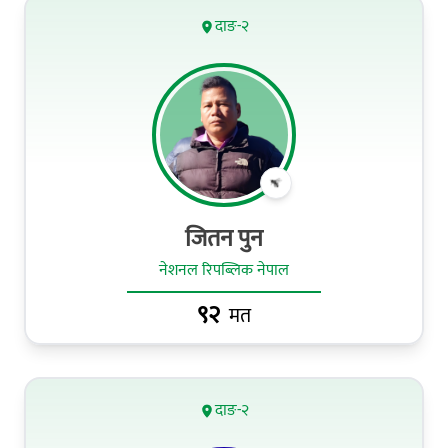
दाङ-२
जितन पुन
नेशनल रिपब्लिक नेपाल
९२
मत
दाङ-२