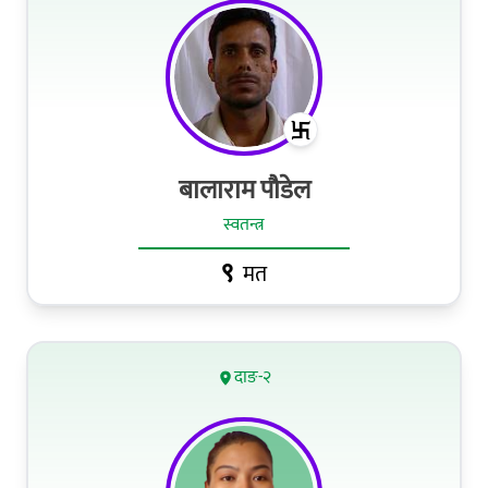
बालाराम पौडेल
स्वतन्त्र
९
मत
दाङ-२