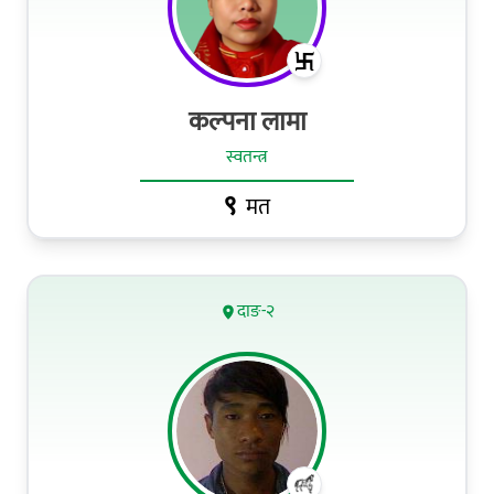
कल्‍पना लामा
स्वतन्त्र
९
मत
दाङ-२