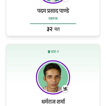
पदम प्रसाद पाण्‍डे
स्वतन्त्र
३२
मत
दाङ-२
धर्मराज शर्मा