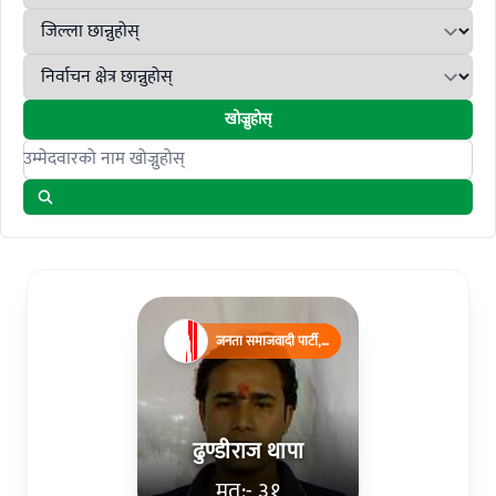
खोज्नुहोस्
Search candidates
जनता समाजवादी पार्टी,
नेपाल
ढुण्डीराज थापा
मत:- ३१