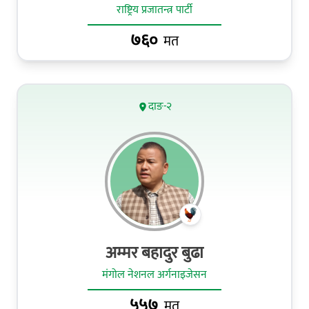
राष्ट्रिय प्रजातन्त्र पार्टी
७६०
मत
दाङ-२
अम्मर बहादुर बुढा
मंगोल नेशनल अर्गनाइजेसन
५५७
मत