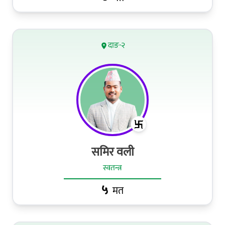
दाङ-२
समिर वली
स्वतन्त्र
५
मत