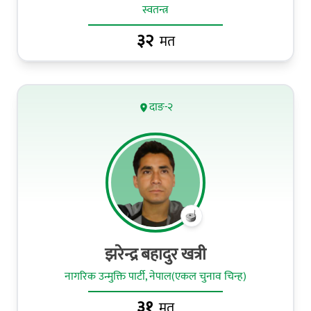
स्वतन्त्र
३२
मत
दाङ-२
झरेन्द्र बहादुर खत्री
नागरिक उन्मुक्ति पार्टी, नेपाल(एकल चुनाव चिन्ह)
३१
मत