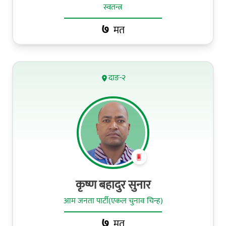
स्वतन्त्र
७
मत
दाङ-२
कृष्ण बहादुर सुनार
आम जनता पार्टी(एकल चुनाव चिन्ह)
७
मत