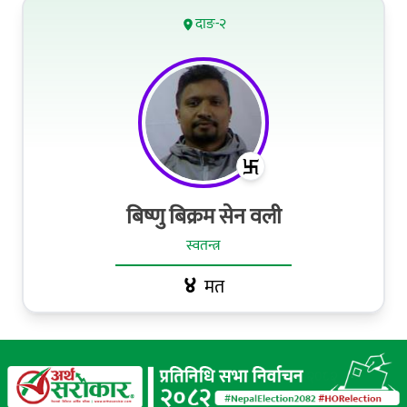
दाङ-२
बिष्णु बिक्रम सेन वली
स्वतन्त्र
४
मत