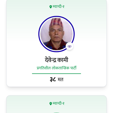
म्याग्दी-१
देवेन्द्र कामी
प्रगतिशील लोकतान्त्रिक पार्टी
३८
मत
म्याग्दी-१