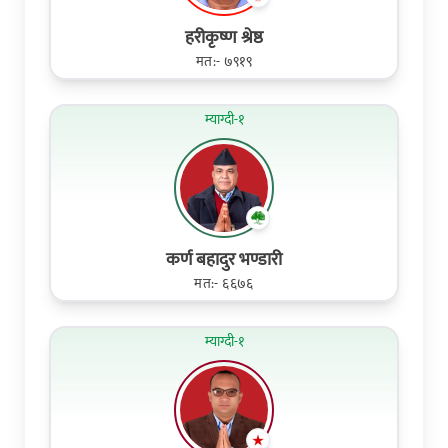
हरीकृष्ण श्रेष्ठ
मत:- ७९१९
म्याग्दी-१
कर्ण बहादुर भण्डारी
मत:- ६६७६
म्याग्दी-१