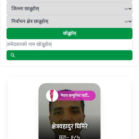
खोज्नुहोस्
Search candidates
नेपाल कम्युनिस्ट पार्टी
(माओवादी)
क्षेत्रवहादुर घिमिरे
मत:- १८५