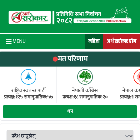
Skip to content
नतिजा
अर्थ सरोकार होम
MENU
मत परिणाम
राष्ट्रिय स्वतन्त्र पार्टी
नेपाली काँग्रेस
नेपाल कम्य
प्रत्यक्ष:१२५ समानुपातिक:५७
प्रत्यक्ष:१८ समानुपातिक:२०
प्रत्यक्ष:९
(ए
थप