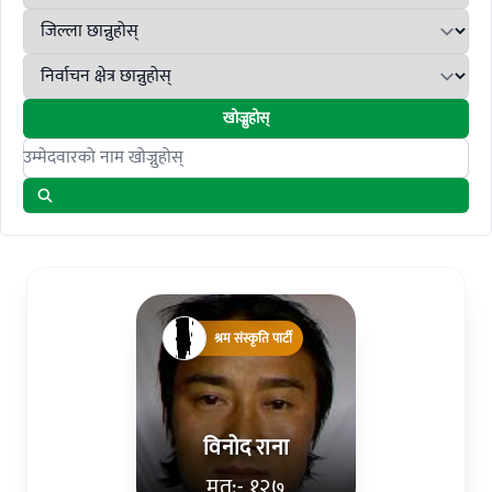
खोज्नुहोस्
Search candidates
श्रम संस्कृति पार्टी
विनोद राना
मत:- १२७