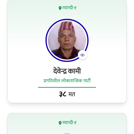
म्याग्दी-१
देवेन्द्र कामी
प्रगतिशील लोकतान्त्रिक पार्टी
३८
मत
म्याग्दी-१