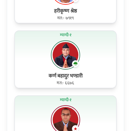
हरीकृष्ण श्रेष्ठ
मत:- ७९१९
म्याग्दी-१
कर्ण बहादुर भण्डारी
मत:- ६६७६
म्याग्दी-१