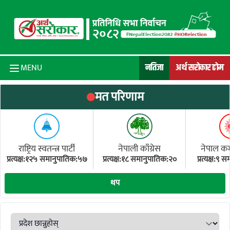
Skip to content
नतिजा
अर्थ सरोकार होम
MENU
मत परिणाम
राष्ट्रिय स्वतन्त्र पार्टी
नेपाली काँग्रेस
नेपाल कम्य
प्रत्यक्ष:१२५ समानुपातिक:५७
प्रत्यक्ष:१८ समानुपातिक:२०
प्रत्यक्ष:९
(ए
थप