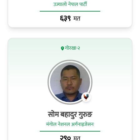
उज्यालो नेपाल पार्टी
६३९
मत
गोरखा-२
सोम बहादुर गुरुङ
मंगोल नेशनल अर्गनाइजेसन
२९०
मत