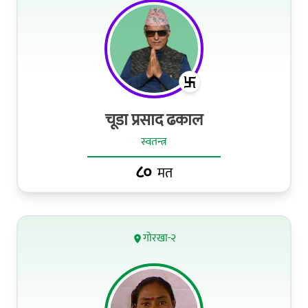
चूडा प्रसाद ढकाल
स्वतन्त्र
८०
मत
गोरखा-२