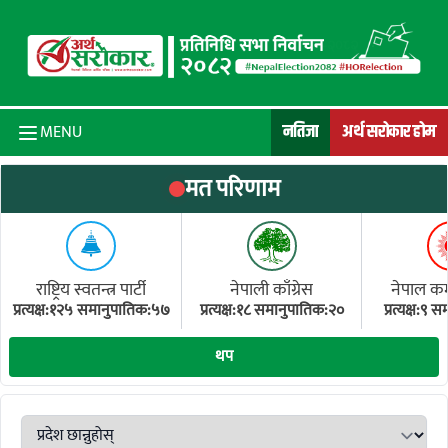
Skip to content
नतिजा
अर्थ सरोकार होम
MENU
मत परिणाम
राष्ट्रिय स्वतन्त्र पार्टी
नेपाली काँग्रेस
नेपाल कम्य
प्रत्यक्ष:१२५ समानुपातिक:५७
प्रत्यक्ष:१८ समानुपातिक:२०
प्रत्यक्ष:९
(ए
थप