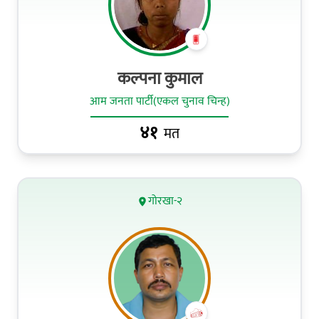
कल्पना कुमाल
आम जनता पार्टी(एकल चुनाव चिन्ह)
४१
मत
गोरखा-२