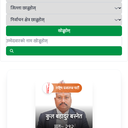
खोज्नुहोस्
Search candidates
राष्ट्रिय प्रजातन्त्र पार्टी
कुल बहादुर बस्नेत
मत:- २९२