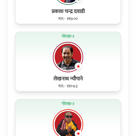
प्रकाश चन्‍द्र दवाडी
मत:- ११७००
गोरखा-२
लेखनाथ न्यौपाने
मत:- ११०७३
गोरखा-२