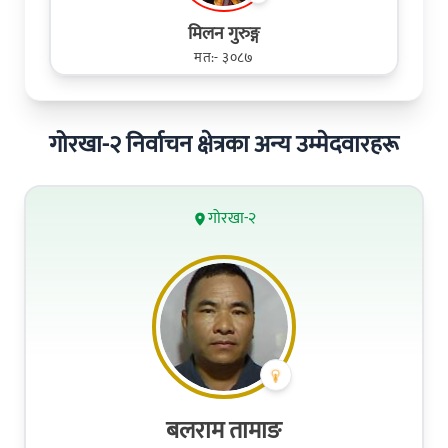
मिलन गुरुङ्ग
मत:- ३०८७
गोरखा-२ निर्वाचन क्षेत्रका अन्य उम्मेदवारहरू
गोरखा-२
बलराम तामाङ