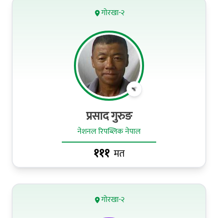
गोरखा-२
प्रसाद गुरुङ
नेशनल रिपब्लिक नेपाल
१११
मत
गोरखा-२