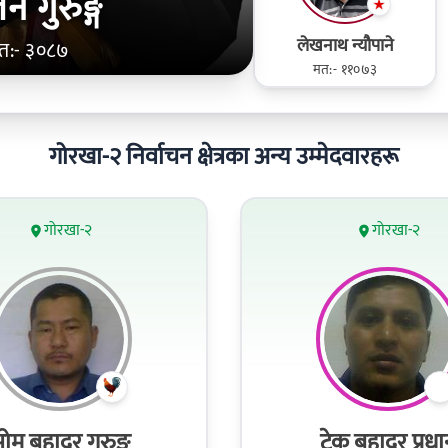
न गुरुङ्ग
लेखनाथ न्यौपाने
त:- ३०८७
मत:- ११०७३
गोरखा-२ निर्वाचन क्षेत्रका अन्य उम्मेदवारहरू
गोरखा-२
गोरखा-२
ोम बहादुर गुरुङ
टेक बहादुर प्रध