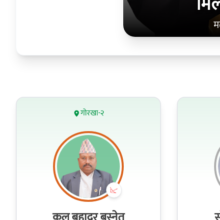
मिल
म
गोरखा-२
कुल बहादुर बस्नेत
स