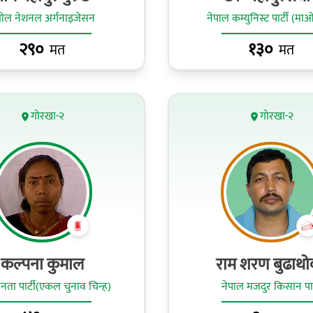
गोल नेशनल अर्गनाइजेसन
नेपाल कम्युनिस्ट पार्टी (मा
२९०
१३०
मत
मत
गोरखा-२
गोरखा-२
कल्पना कुमाल
राम शरण बुढाथो
ा पार्टी(एकल चुनाव चिन्ह)
नेपाल मजदुर किसान पार्