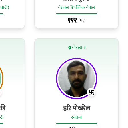
ओवादी)
नेशनल रिपब्लिक नेपाल
१११
मत
गोरखा-२
की
हरि पोखरेल
टी
स्वतन्त्र