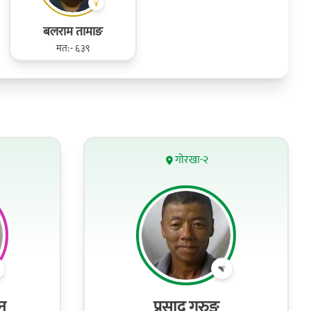
बलराम तामाङ
मत:- ६३९
गोरखा-२
ान
प्रसाद गुरुङ