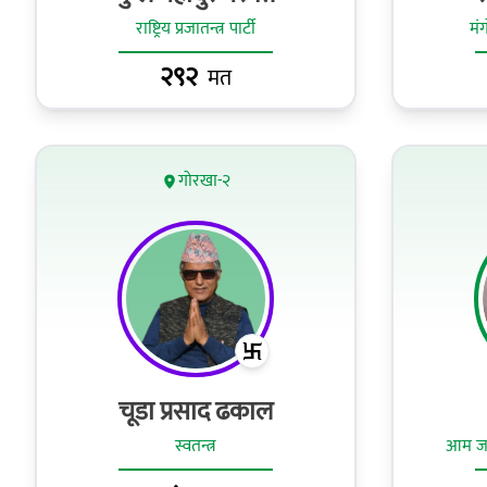
राष्ट्रिय प्रजातन्त्र पार्टी
मं
२९२
मत
गोरखा-२
चूडा प्रसाद ढकाल
स्वतन्त्र
आम जनत