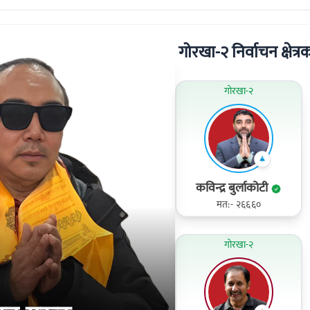
गोरखा-२ निर्वाचन क्षेत्रक
गोरखा-२
कविन्द्र बुर्लाकोटी
मत:- २६६६०
गोरखा-२