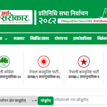
ार
मतान्तर
निर्वाचित सांसद
घोषणा पत्र
इन्फोग्राफिक्स
निर्वाच
ली काँग्रेस
नेपाल कम्युनिष्ट पार्टी
नेपाली कम्युनिष्ट पार्टी
१८ समानुपातिक:२०
प्रत्यक्ष:९ समानुपातिक:१६
(एमाले)
प्रत्यक्ष:८ समानुपातिक:९
खोज्नुहोस्
Search candidates