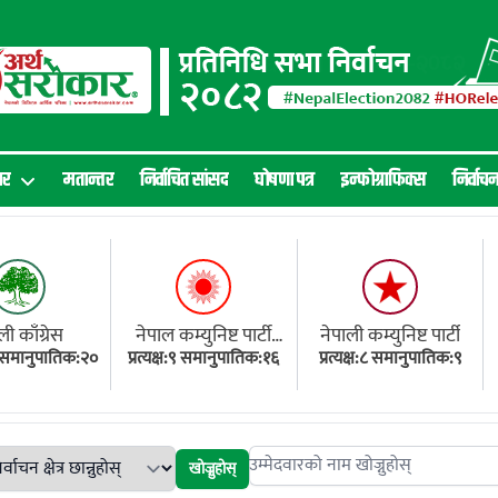
ार
मतान्तर
निर्वाचित सांसद
घोषणा पत्र
इन्फोग्राफिक्स
निर्वाच
ली काँग्रेस
नेपाल कम्युनिष्ट पार्टी
नेपाली कम्युनिष्ट पार्टी
१८ समानुपातिक:२०
प्रत्यक्ष:९ समानुपातिक:१६
(एमाले)
प्रत्यक्ष:८ समानुपातिक:९
खोज्नुहोस्
Search candidates