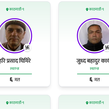
काठमाडौं-९
काठमाडौं-९
हरि प्रसाद घिमिरे
जुध्‍द बहादुर कार्
स्वतन्त्र
स्वतन्त्र
६
६
मत
मत
काठमाडौं-९
काठमाडौं-९