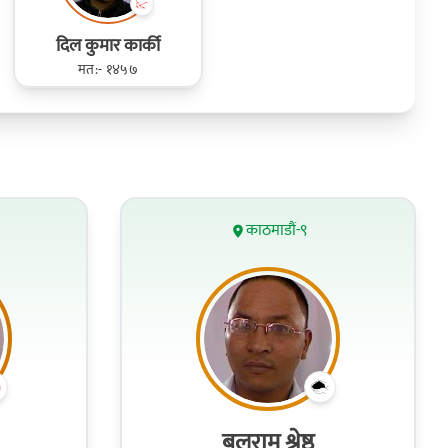
दिल कुमार कार्की
मत:- १४५७
काठमाडौं-९
बलराम श्रेष्ठ