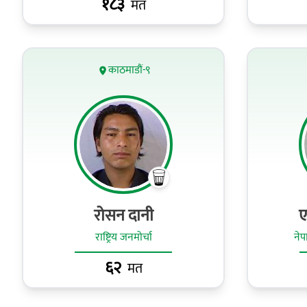
१८३
मत
काठमाडौं-९
रोसन दानी
ए
राष्ट्रिय जनमोर्चा
नेपा
६२
मत