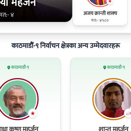
ाया महर्जन
अजय क्रान्‍ती शाक्‍य
मत:- ४
मत:- ४५८०
काठमाडौं-९ निर्वाचन क्षेत्रका अन्य उम्मेदवारहरू
काठमाडौं-९
काठमाडौं-९
ाधा कृष्ण महर्जन
शान्त महर्जन