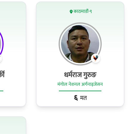
काठमाडौं-९
की
धर्मराज गुरुङ
मंगोल नेशनल अर्गनाइजेसन
६
मत