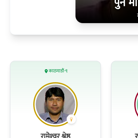
पुन म
काठमाडौं-९
रामेश्‍वर श्रेष्ठ
र