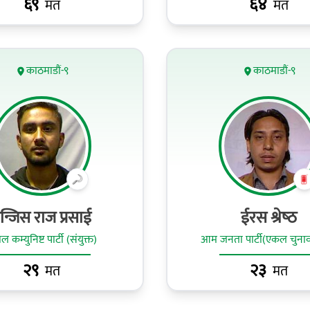
६९
६४
मत
मत
काठमाडौं-९
काठमाडौं-९
न्जिस राज प्रसाई
ईरस श्रेष्‍ठ
ल कम्युनिष्ट पार्टी (संयुक्त)
आम जनता पार्टी(एकल चुनाव
२९
२३
मत
मत