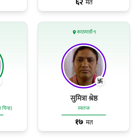
६२
मत
काठमाडौं-९
सुमित्रा श्रेष्ठ
 चिन्ह)
स्वतन्त्र
१७
मत