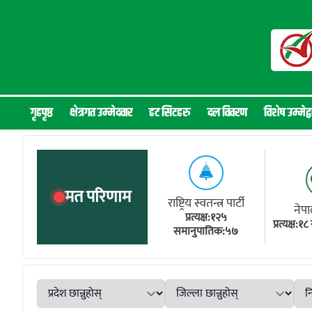
Skip to content
गृहपृष्ठ
क्षेत्रगत उम्मेदवार
हट सिटहरु
दल विवरण
विशेष उम्मेद्व
मत परिणाम
राष्ट्रिय स्वतन्त्र पार्टी
नेपा
प्रत्यक्ष:१२५
प्रत्यक्ष:
समानुपातिक:५७