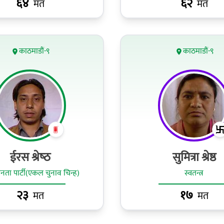
६४
६२
मत
मत
काठमाडौं-९
काठमाडौं-९
ईरस श्रेष्‍ठ
सुमित्रा श्रेष्ठ
ा पार्टी(एकल चुनाव चिन्ह)
स्वतन्त्र
२३
१७
मत
मत