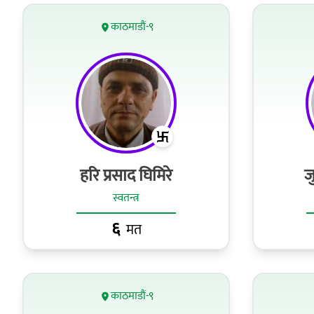
काठमाडौं-९
हरि प्रसाद घिमिरे
ज
स्वतन्त्र
६
मत
काठमाडौं-९