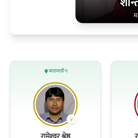
शान्
म
काठमाडौं-९
रामेश्‍वर श्रेष्ठ
र