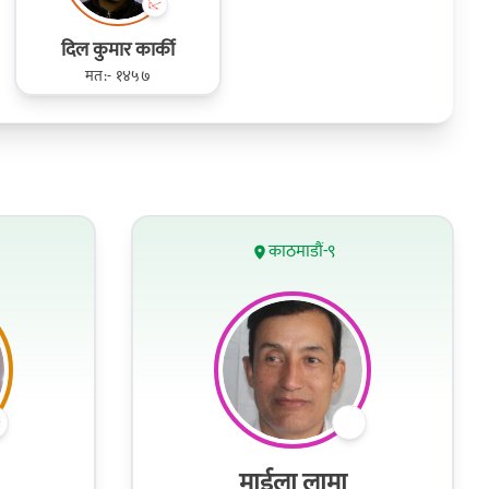
दिल कुमार कार्की
मत:- १४५७
काठमाडौं-९
माईला लामा