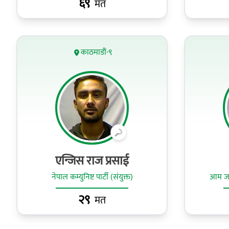
६९
मत
काठमाडौं-९
एन्जिस राज प्रसाई
नेपाल कम्युनिष्ट पार्टी (संयुक्त)
आम जनत
२९
मत