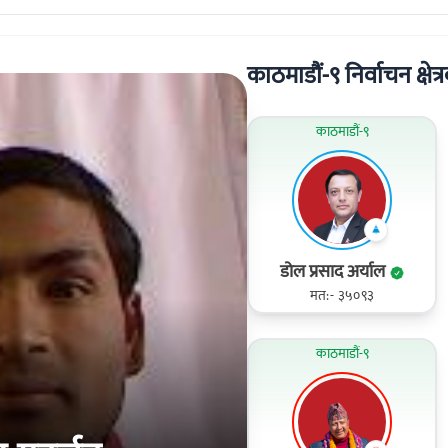
काठमाडौं-९ निर्वाचन क्षेत्र
काठमाडौं-९
डोल प्रसाद अर्याल
मत:- ३५०९३
काठमाडौं-९