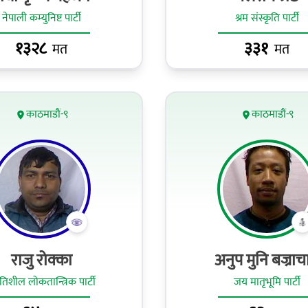
नेपाली कम्युनिष्ट पार्टी
श्रम संस्कृति पार्टी
१३२८
३३१
मत
मत
काठमाडौं-९
काठमाडौं-९
राजु रोक्का
अनुप मुनि बज्राचा
गतिशील लोकतान्त्रिक पार्टी
जय मातृभूमि पार्टी