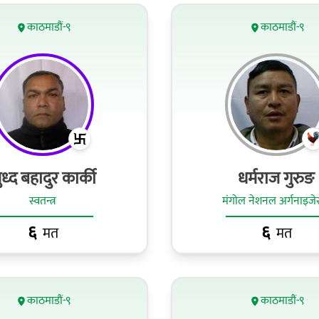
काठमाडौं-९
काठमाडौं-९
ुध्‍द बहादुर कार्की
धर्मराज गुरुङ
स्वतन्त्र
मंगोल नेशनल अर्गनाइज
६
६
मत
मत
काठमाडौं-९
काठमाडौं-९