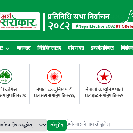
ार
मतान्तर
निर्वाचित सांसद
घोषणा पत्र
इन्फोग्राफिक्स
निर्वाच
ली काँग्रेस
नेपाल कम्युनिष्ट पार्टी
नेपाली कम्युनिष्ट पार्टी
१८ समानुपातिक:२०
प्रत्यक्ष:९ समानुपातिक:१६
(एमाले)
प्रत्यक्ष:८ समानुपातिक:९
खोज्नुहोस्
Search candidates