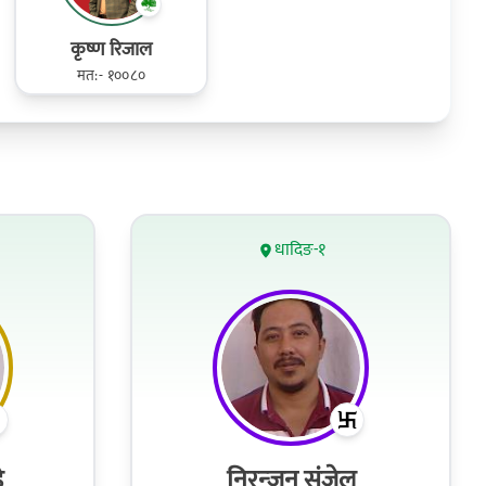
कृष्ण रिजाल
मत:- १००८०
धादिङ-१
े
निरन्‍जन संजेल