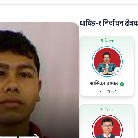
धादिङ-१ निर्वाचन क्षेत्रक
धादिङ-१
आसिका तामाङ
मत:- ३९१२८
धादिङ-१