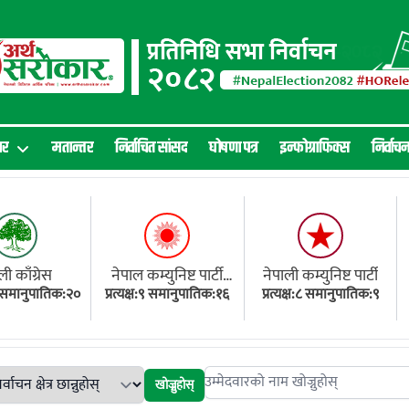
ार
मतान्तर
निर्वाचित सांसद
घोषणा पत्र
इन्फोग्राफिक्स
निर्वाच
ली काँग्रेस
नेपाल कम्युनिष्ट पार्टी
नेपाली कम्युनिष्ट पार्टी
१८ समानुपातिक:२०
प्रत्यक्ष:९ समानुपातिक:१६
(एमाले)
प्रत्यक्ष:८ समानुपातिक:९
खोज्नुहोस्
Search candidates