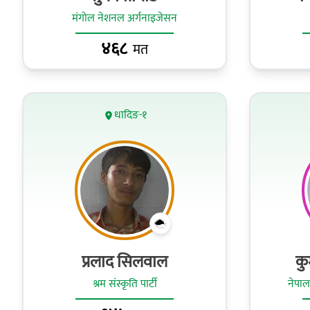
मंगोल नेशनल अर्गनाइजेसन
४६८
मत
धादिङ-१
प्रलाद सिलवाल
कु
श्रम संस्कृति पार्टी
नेपाल