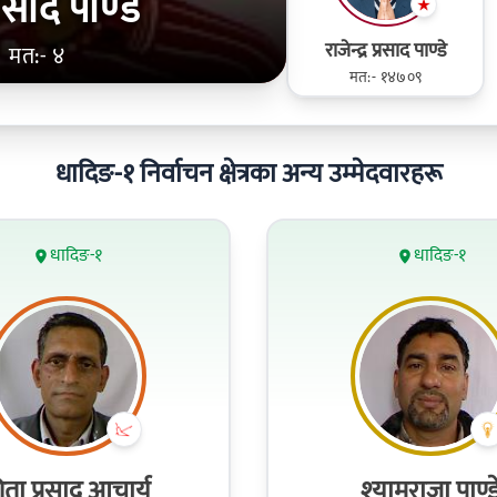
्रसाद पाण्‍डे
राजेन्द्र प्रसाद पाण्डे
मत:- ४
मत:- १४७०९
धादिङ-१ निर्वाचन क्षेत्रका अन्य उम्मेदवारहरू
धादिङ-१
धादिङ-१
िता प्रसाद आचार्य
श्‍यामराजा पाण्ड