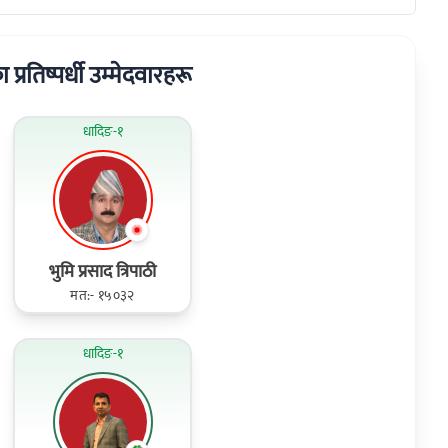
ा प्रतिष्पर्धी उम्मेदवारहरू
धादिङ-१
भुमि प्रसाद त्रिपाठी
मत:- १५०३२
धादिङ-१