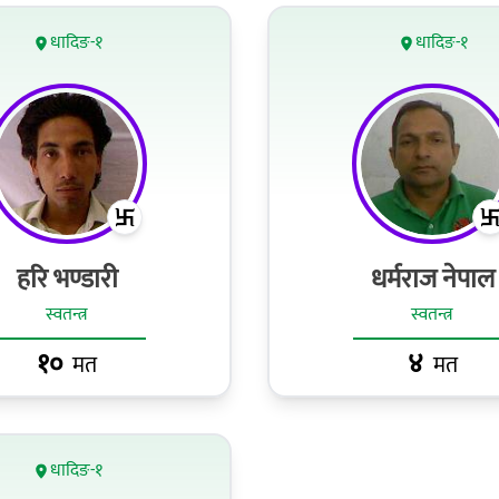
धादिङ-१
धादिङ-१
हरि भण्डारी
धर्मराज नेपाल
स्वतन्त्र
स्वतन्त्र
१०
४
मत
मत
धादिङ-१