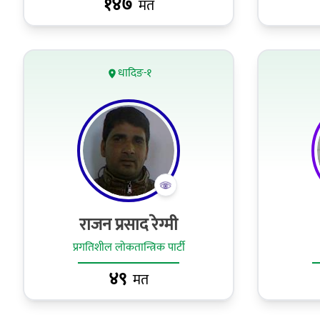
१४७
मत
धादिङ-१
राजन प्रसाद रेग्मी
प्रगतिशील लोकतान्त्रिक पार्टी
४९
मत