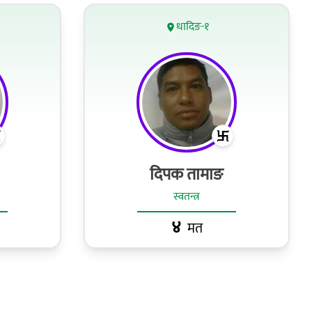
धादिङ-१
दिपक तामाङ
स्वतन्त्र
४
मत