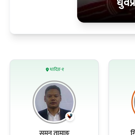
धुर्वप
धादिङ-१
सुमन तामाङ
ग