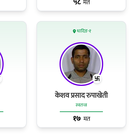
५८
मत
धादिङ-१
केशव प्रसाद रुपाखेती
स्वतन्त्र
१७
मत