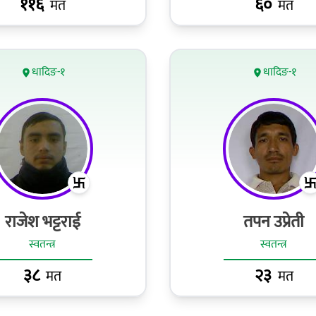
११६
६०
मत
मत
धादिङ-१
धादिङ-१
राजेश भट्टराई
तपन उप्रेती
स्वतन्त्र
स्वतन्त्र
३८
२३
मत
मत