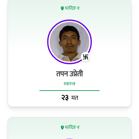
धादिङ-१
तपन उप्रेती
स्वतन्त्र
२३
मत
धादिङ-१