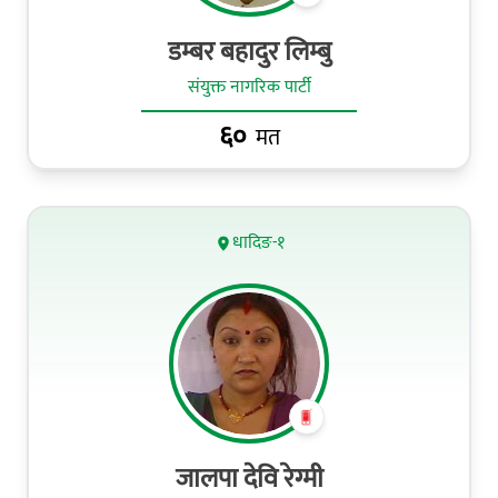
डम्‍बर बहादुर लिम्‍बु
संयुक्त नागरिक पार्टी
६०
मत
धादिङ-१
जालपा देवि रेग्‍मी