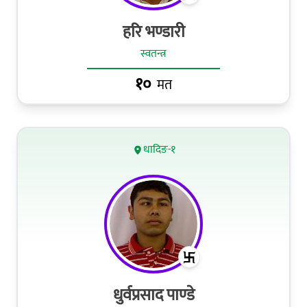
हरि भण्डारी
स्वतन्त्र
१०
मत
धादिङ-१
धुर्वप्रसाद पाण्‍डे