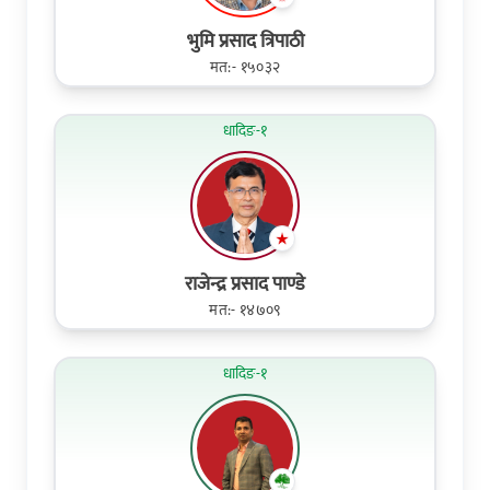
भुमि प्रसाद त्रिपाठी
मत:- १५०३२
धादिङ-१
राजेन्द्र प्रसाद पाण्डे
मत:- १४७०९
धादिङ-१