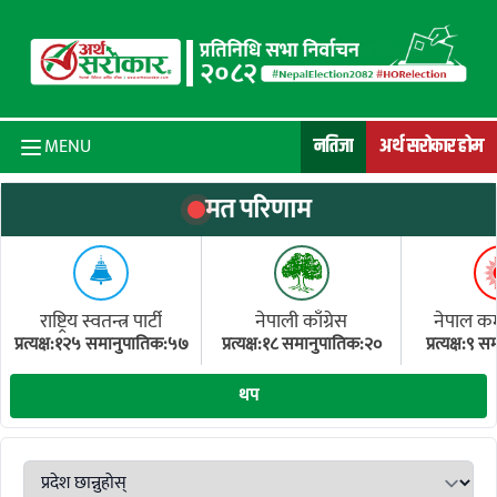
Skip to content
नतिजा
अर्थ सरोकार होम
MENU
मत परिणाम
राष्ट्रिय स्वतन्त्र पार्टी
नेपाली काँग्रेस
नेपाल कम्य
प्रत्यक्ष:१२५ समानुपातिक:५७
प्रत्यक्ष:१८ समानुपातिक:२०
प्रत्यक्ष:९
(ए
थप