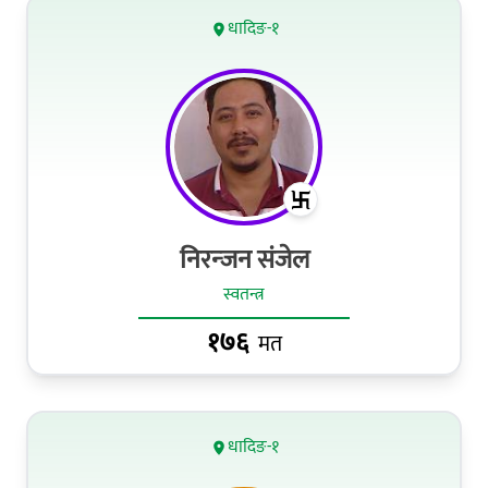
धादिङ-१
निरन्‍जन संजेल
स्वतन्त्र
१७६
मत
धादिङ-१