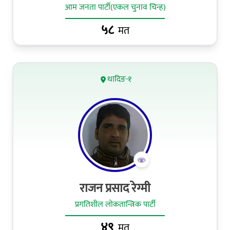
आम जनता पार्टी(एकल चुनाव चिन्ह)
५८
मत
धादिङ-१
राजन प्रसाद रेग्मी
प्रगतिशील लोकतान्त्रिक पार्टी
४९
मत