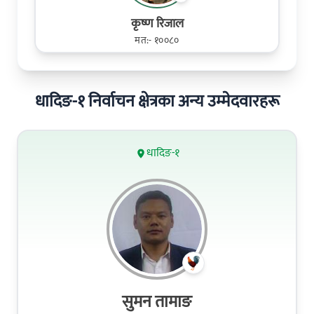
कृष्ण रिजाल
मत:- १००८०
धादिङ-१ निर्वाचन क्षेत्रका अन्य उम्मेदवारहरू
धादिङ-१
सुमन तामाङ