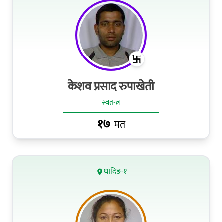
केशव प्रसाद रुपाखेती
स्वतन्त्र
१७
मत
धादिङ-१