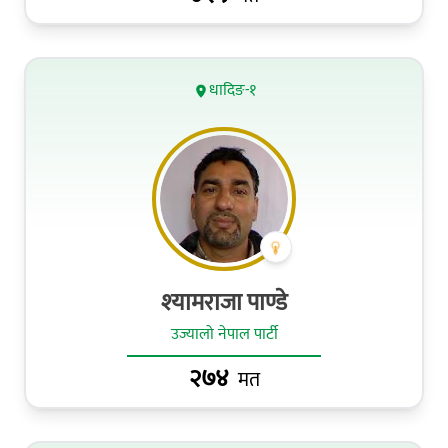
धादिङ-१
श्‍यामराजा पाण्डे
उज्यालो नेपाल पार्टी
२७४
मत