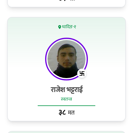
धादिङ-१
राजेश भट्टराई
स्वतन्त्र
३८
मत