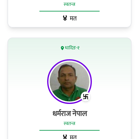
स्वतन्त्र
४
मत
धादिङ-१
धर्मराज नेपाल
स्वतन्त्र
४
मत