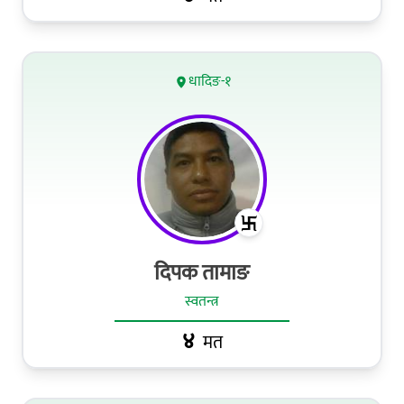
धादिङ-१
दिपक तामाङ
स्वतन्त्र
४
मत