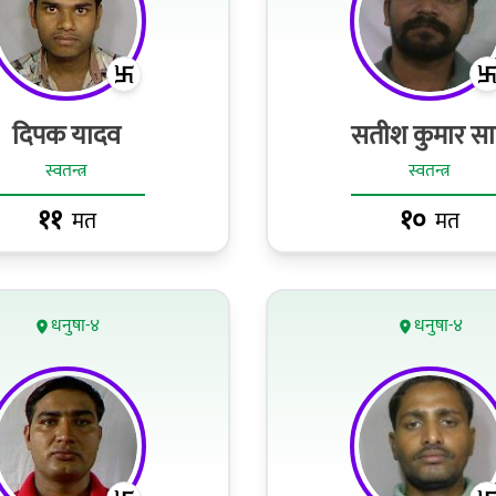
दिपक यादव
सतीश कुमार स
स्वतन्त्र
स्वतन्त्र
११
१०
मत
मत
धनुषा-४
धनुषा-४