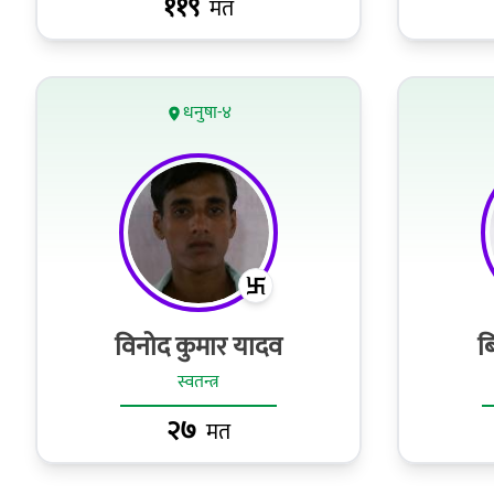
११९
मत
धनुषा-४
विनोद कुमार यादव
बि
स्वतन्त्र
२७
मत