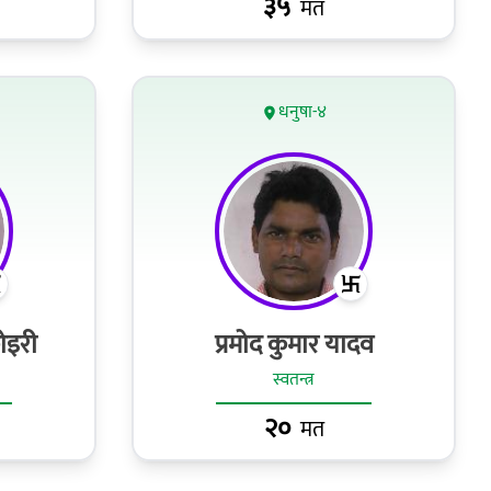
३५
मत
धनुषा-४
ोइरी
प्रमोद कुमार यादव
स्वतन्त्र
२०
मत