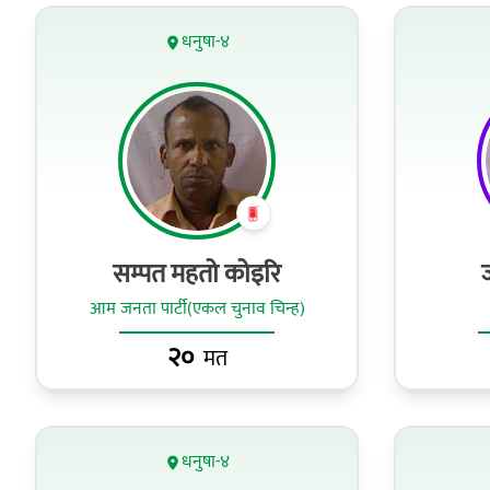
धनुषा-४
सम्‍पत महतो कोइरि
आम जनता पार्टी(एकल चुनाव चिन्ह)
२०
मत
धनुषा-४