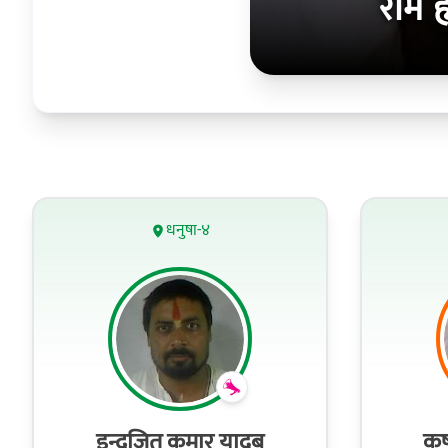
राम 
धनुषा-४
इन्द्रजित कुमार यादब
कृष