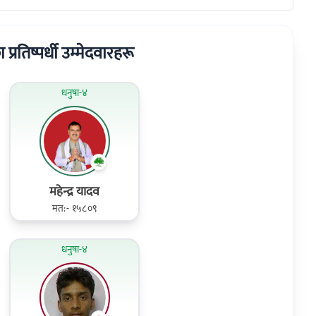
ा प्रतिष्पर्धी उम्मेदवारहरू
धनुषा-४
महेन्द्र यादव
मत:- १५८०९
धनुषा-४