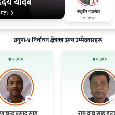
हृदय यादब
रघुबीर महासेठ
मत:- ३
मत:- ११५२९
धनुषा-४ निर्वाचन क्षेत्रका अन्य उम्मेदवारहरू
धनुषा-४
धनुषा-४
्ण चन्द्र प्रसाद साह
राम वावु साह हलु