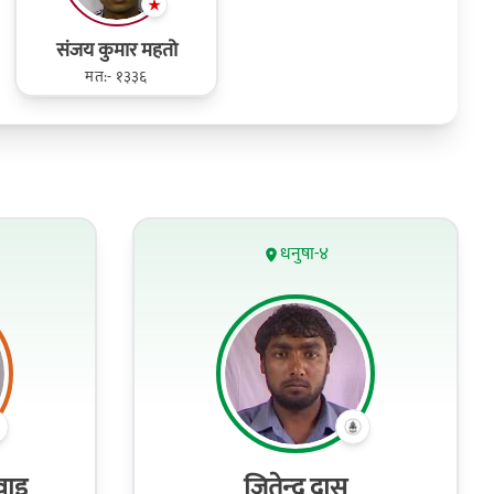
संजय कुमार महतो
मत:- १३३६
धनुषा-४
वाइ
जितेन्‍द्र दास