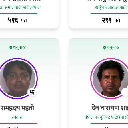
ा समाजवादी पार्टी, नेपाल
राष्ट्रिय प्रजातन्त्र पार्टी
५१६
२९९
मत
मत
धनुषा-४
धनुषा-४
रामहृदय महतो
देव नारायण शा
स्वतन्त्र
नेपाल कम्युनिस्ट पार्टी (मा