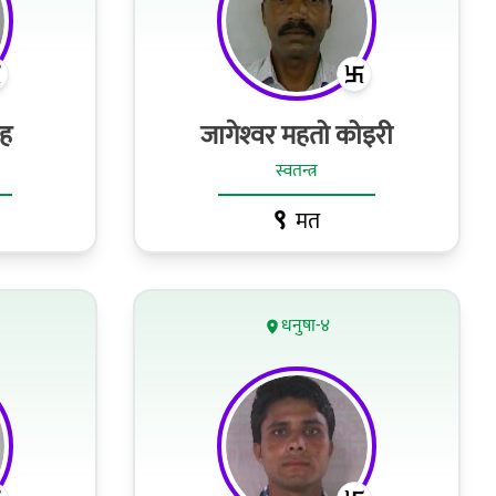
ाह
जागेश्‍वर महतो कोइरी
स्वतन्त्र
९
मत
धनुषा-४