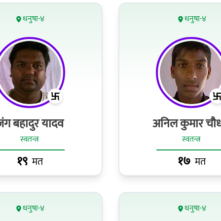
धनुषा-४
धनुषा-४
जंग बहादुर यादव
अनिल कुमार चौध
स्वतन्त्र
स्वतन्त्र
१९
१७
मत
मत
धनुषा-४
धनुषा-४