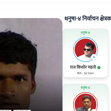
धनुषा-४ निर्वाचन क्षेत्रक
धनुषा-४
राज किशोर महतो
मत:- ४८२७०
धनुषा-४