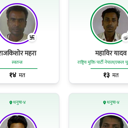
राजकिशोर महरा
महाविर यादव
स्वतन्त्र
राष्ट्रिय मुक्ति पार्टी नेपाल(एकल 
१४
१३
मत
मत
धनुषा-४
धनुषा-४