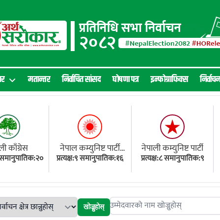
ार
मतान्तर
निर्वाचित सांसद
घोषणा पत्र
इन्फोग्राफिक्स
निर्वाच
ली काँग्रेस
नेपाल कम्युनिष्ट पार्टी
नेपाली कम्युनिष्ट पार्टी
१८ समानुपातिक:२०
प्रत्यक्ष:९ समानुपातिक:१६
(एमाले)
प्रत्यक्ष:८ समानुपातिक:९
खोज्नुहोस्
Search candidates