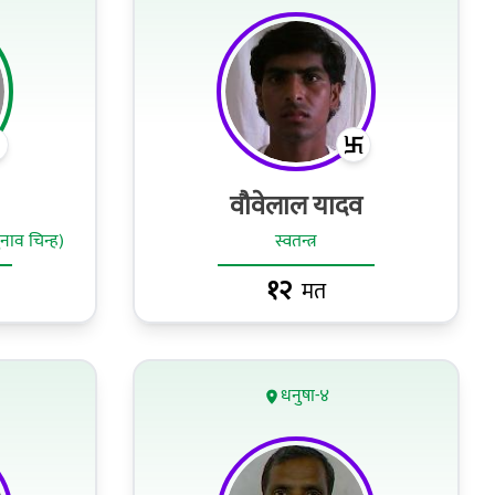
वौवेलाल यादव
चुनाव चिन्ह)
स्वतन्त्र
१२
मत
धनुषा-४