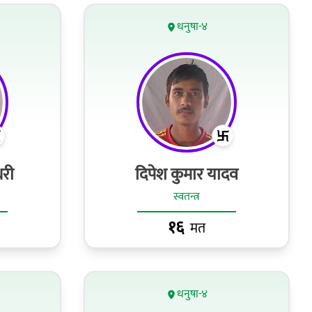
धनुषा-४
री
दिपेश कुमार यादव
स्वतन्त्र
१६
मत
धनुषा-४