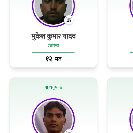
मुकेश कुमार यादव
स्वतन्त्र
१२
मत
धनुषा-४