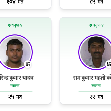
१०४
८५
मत
मत
धनुषा-४
धनुषा-४
रेन्द्र कुमार यादव
राम कुमार महतो क
स्वतन्त्र
स्वतन्त्र
२५
२२
मत
मत