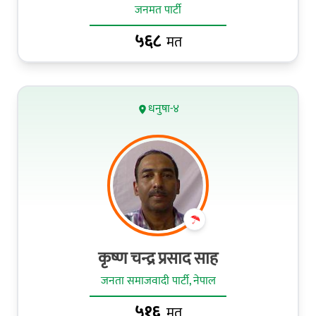
जनमत पार्टी
५६८
मत
धनुषा-४
कृष्ण चन्द्र प्रसाद साह
जनता समाजवादी पार्टी, नेपाल
५१६
मत