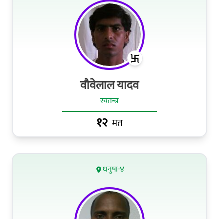
वौवेलाल यादव
स्वतन्त्र
१२
मत
धनुषा-४