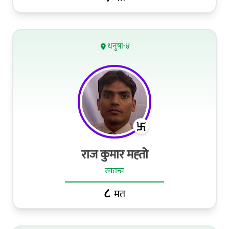
धनुषा-४
राज कुमार मह्‍तो
स्वतन्त्र
८
मत