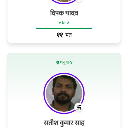
दिपक यादव
स्वतन्त्र
११
मत
धनुषा-४
सतीश कुमार साह