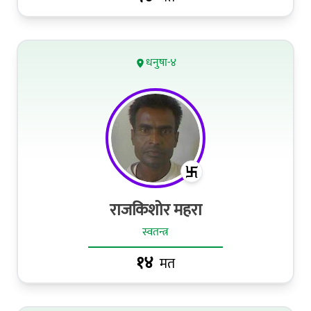
धनुषा-४
राजकिशोर महरा
स्वतन्त्र
१४
मत