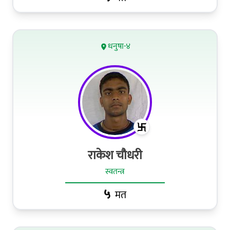
धनुषा-४
राकेश चौधरी
स्वतन्त्र
५
मत