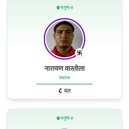
धनुषा-४
नारायण वास्तोला
स्वतन्त्र
८
मत
धनुषा-४