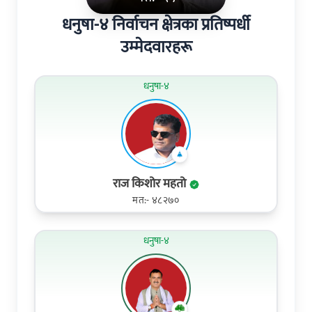
धनुषा-४ निर्वाचन क्षेत्रका प्रतिष्पर्धी
उम्मेदवारहरू
धनुषा-४
राज किशोर महतो
मत:- ४८२७०
धनुषा-४