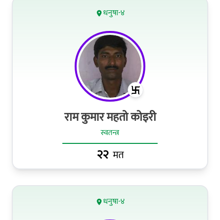
धनुषा-४
राम कुमार महतो कोइरी
स्वतन्त्र
२२
मत
धनुषा-४