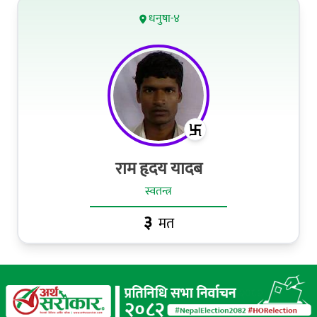
धनुषा-४
राम हृदय यादब
स्वतन्त्र
३
मत