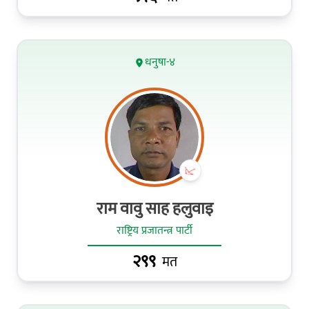
धनुषा-४
राम वावु साह हलुवाइ
राष्ट्रिय प्रजातन्त्र पार्टी
२९९
मत