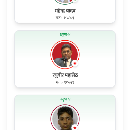
महेन्द्र यादव
मत:- १५८०९
धनुषा-४
रघुबीर महासेठ
मत:- ११५२९
धनुषा-४