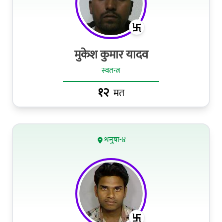
मुकेश कुमार यादव
स्वतन्त्र
१२
मत
धनुषा-४