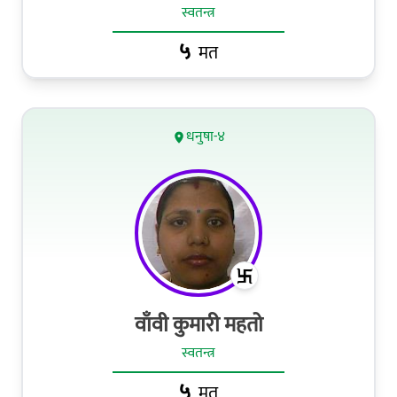
स्वतन्त्र
५
मत
धनुषा-४
वाँवी कुमारी महतो
स्वतन्त्र
५
मत