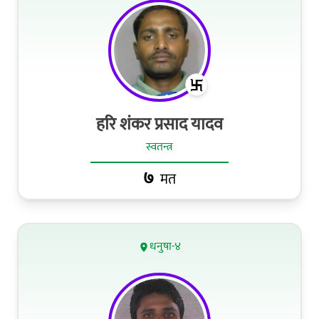
हरि शंकर प्रसाद यादव
स्वतन्त्र
७
मत
धनुषा-४