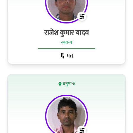
राजेश कुमार यादव
स्वतन्त्र
६
मत
धनुषा-४