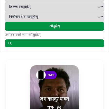
खोज्नुहोस्
Search candidates
स्वतन्त्र
जंग बहादुर यादव
मत:- १९