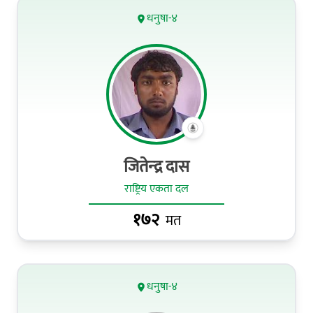
धनुषा-४
जितेन्‍द्र दास
राष्ट्रिय एकता दल
१७२
मत
धनुषा-४