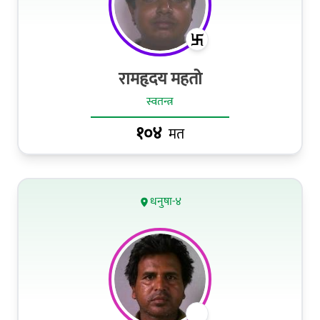
रामहृदय महतो
स्वतन्त्र
१०४
मत
धनुषा-४