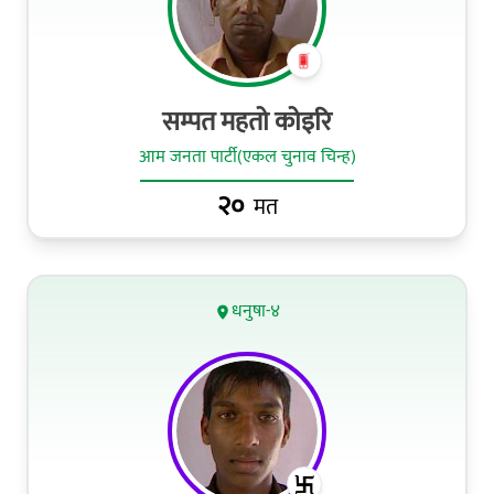
सम्‍पत महतो कोइरि
आम जनता पार्टी(एकल चुनाव चिन्ह)
२०
मत
धनुषा-४