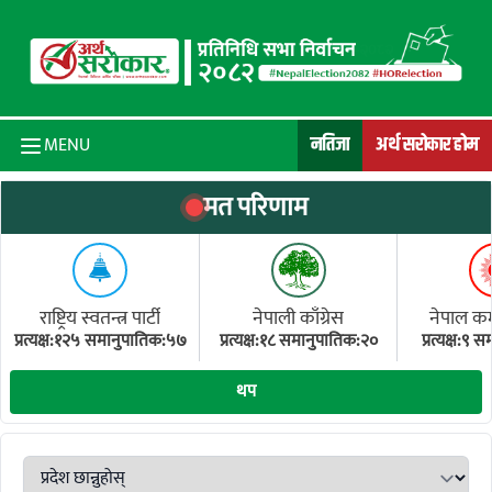
Skip to content
नतिजा
अर्थ सरोकार होम
MENU
मत परिणाम
राष्ट्रिय स्वतन्त्र पार्टी
नेपाली काँग्रेस
नेपाल कम्य
प्रत्यक्ष:१२५ समानुपातिक:५७
प्रत्यक्ष:१८ समानुपातिक:२०
प्रत्यक्ष:९
(ए
थप