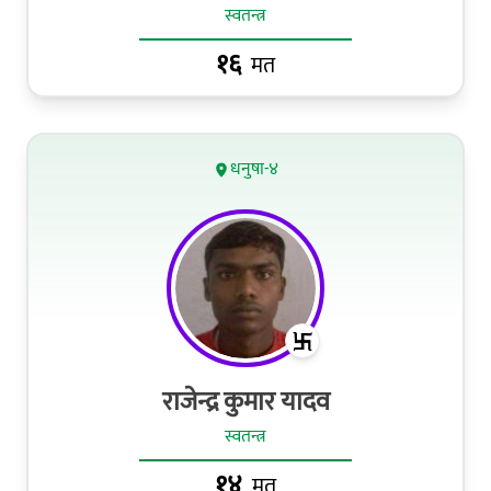
स्वतन्त्र
१६
मत
धनुषा-४
राजेन्द्र कुमार यादव
स्वतन्त्र
१४
मत