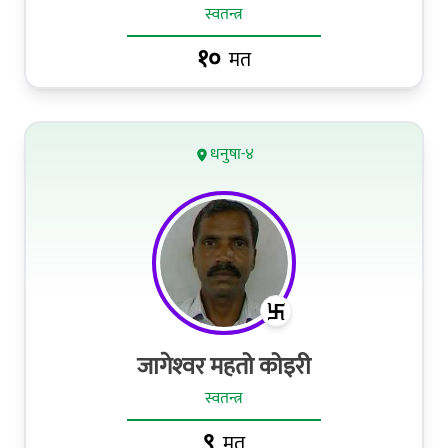
स्वतन्त्र
१०
मत
धनुषा-४
जागेश्‍वर महतो कोइरी
स्वतन्त्र
९
मत