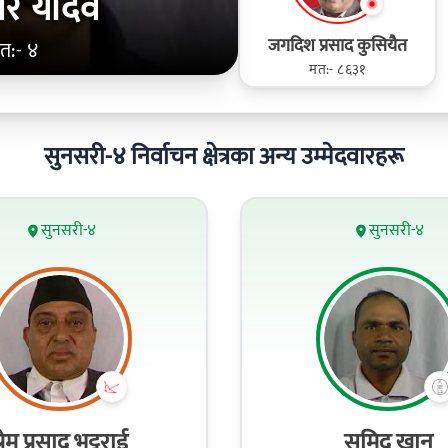
्‍वर यादव
जगदिश प्रसाद कुसियैत
त:- ४
मत:- ८६३१
सुनसरी-४ निर्वाचन क्षेत्रका अन्य उम्मेदवारहरू
सुनसरी-४
सुनसरी-४
्रेम प्रसाद भट्टराई
समिद खान