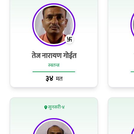
तेज नारायण गोईत
स्वतन्त्र
३४
मत
सुनसरी-४