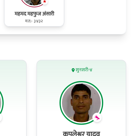
महमद महफुज अंसारी
मत:- ३४३२
सुनसरी-४
कपलेश्वर यादव