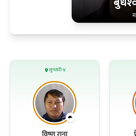
बुधेश
म
सुनसरी-४
विष्‍णु राना
प