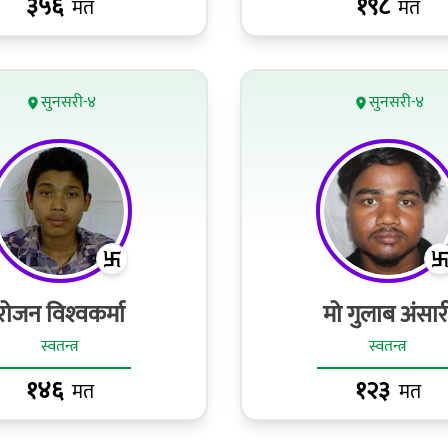
३५६
१९८
मत
मत
सुनसरी-४
सुनसरी-४
रोजन विश्‍वकर्मा
मो गुलाब अंसार
स्वतन्त्र
स्वतन्त्र
१४६
१२३
मत
मत