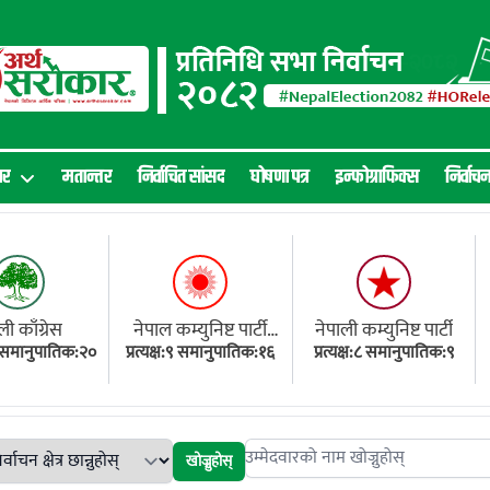
ार
मतान्तर
निर्वाचित सांसद
घोषणा पत्र
इन्फोग्राफिक्स
निर्वाच
ली काँग्रेस
नेपाल कम्युनिष्ट पार्टी
नेपाली कम्युनिष्ट पार्टी
१८ समानुपातिक:२०
प्रत्यक्ष:९ समानुपातिक:१६
(एमाले)
प्रत्यक्ष:८ समानुपातिक:९
खोज्नुहोस्
Search candidates