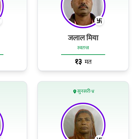
जलाल मिया
स्वतन्त्र
१३
मत
सुनसरी-४