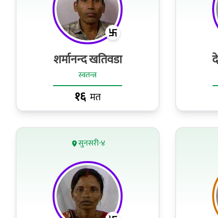
शर्मानन्‍द खतिवडा
द
स्वतन्त्र
१६
मत
सुनसरी-४