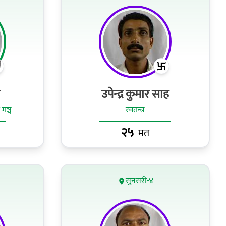
उपेन्द्र कुमार साह
 मञ्च
स्वतन्त्र
२५
मत
सुनसरी-४