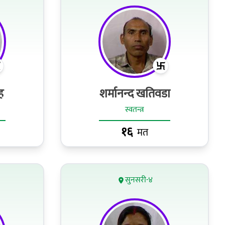
ह
शर्मानन्‍द खतिवडा
स्वतन्त्र
१६
मत
सुनसरी-४