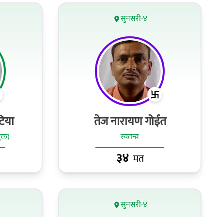
सुनसरी-४
टिया
तेज नारायण गोईत
ुक्त)
स्वतन्त्र
३४
मत
सुनसरी-४