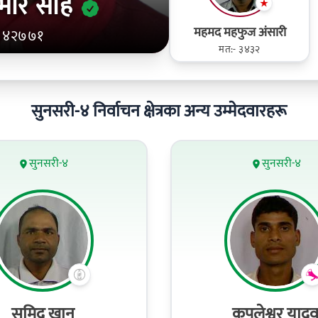
मार साह
महमद महफुज अंसारी
- ४२७७१
मत:- ३४३२
सुनसरी-४ निर्वाचन क्षेत्रका अन्य उम्मेदवारहरू
सुनसरी-४
सुनसरी-४
समिद खान
कपलेश्वर याद