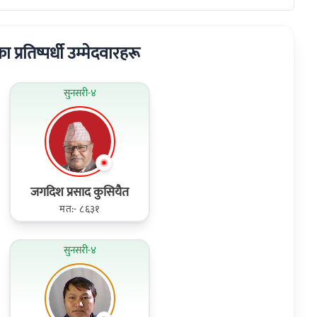
ा प्रतिष्पर्धी उम्मेदवारहरू
सुनसरी-४
जगदिश प्रसाद कुसियैत
मत:- ८६३१
सुनसरी-४