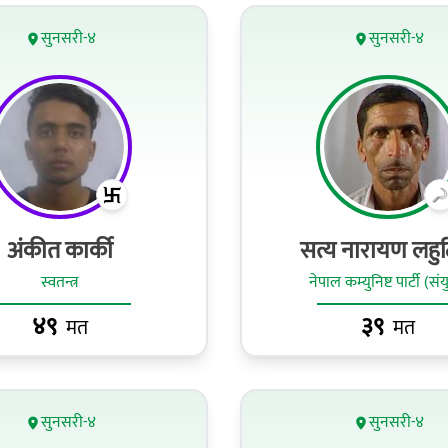
सुनसरी-४
सुनसरी-४
अंकीत कार्की
सत्य नारायण लहु
स्वतन्त्र
नेपाल कम्युनिष्ट पार्टी (संय
४९
३९
मत
मत
सुनसरी-४
सुनसरी-४