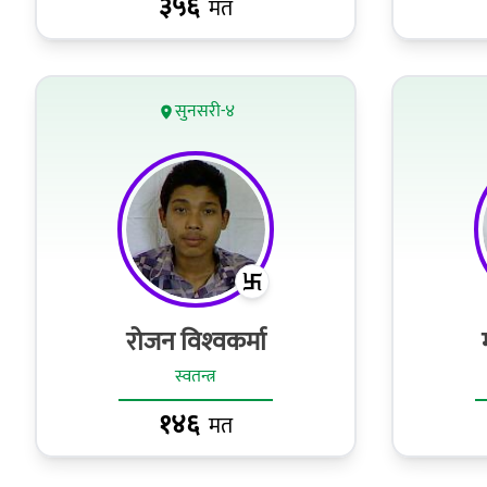
३५६
मत
सुनसरी-४
रोजन विश्‍वकर्मा
स्वतन्त्र
१४६
मत