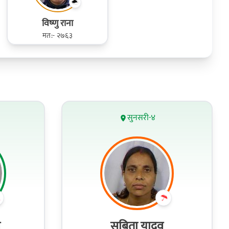
विष्‍णु राना
मत:- २७६३
सुनसरी-४
व
सबिता यादव