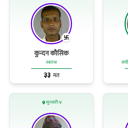
कुन्दन कौसिक
स्वतन्त्र
संघी
३३
मत
सुनसरी-४