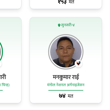
१५३
मत
सुनसरी-४
ारी
मनकुमार राई
 चिन्ह)
मंगोल नेशनल अर्गनाइजेसन
७४
मत