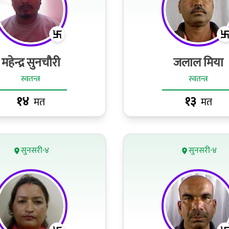
महेन्द्र सुनचाैरी
जलाल मिया
स्वतन्त्र
स्वतन्त्र
१४
१३
मत
मत
सुनसरी-४
सुनसरी-४