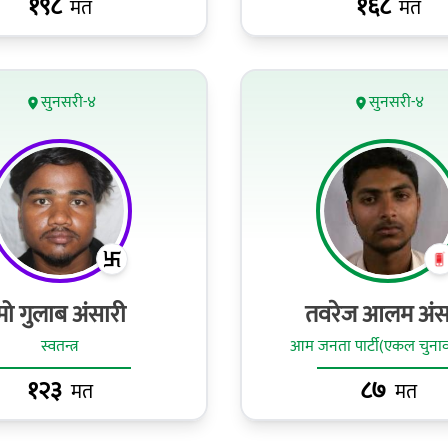
१९८
१६८
मत
मत
सुनसरी-४
सुनसरी-४
मो गुलाब अंसारी
तवरेज आलम अंस
स्वतन्त्र
आम जनता पार्टी(एकल चुनाव
१२३
८७
मत
मत