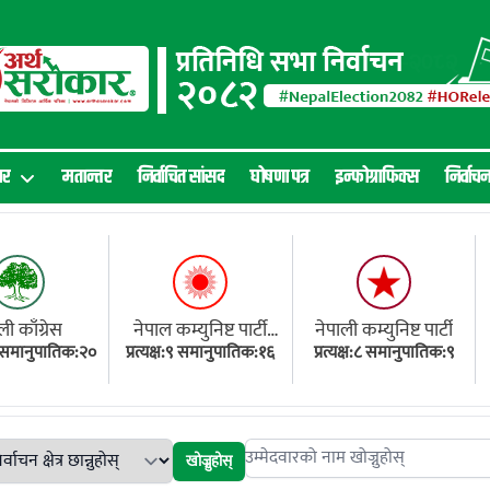
ार
मतान्तर
निर्वाचित सांसद
घोषणा पत्र
इन्फोग्राफिक्स
निर्वाच
ली काँग्रेस
नेपाल कम्युनिष्ट पार्टी
नेपाली कम्युनिष्ट पार्टी
१८ समानुपातिक:२०
प्रत्यक्ष:९ समानुपातिक:१६
(एमाले)
प्रत्यक्ष:८ समानुपातिक:९
खोज्नुहोस्
Search candidates