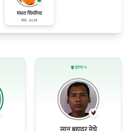
मंधरा चिमरिया
मत:- १८२१
झापा-५
सान बहादुर मेचे