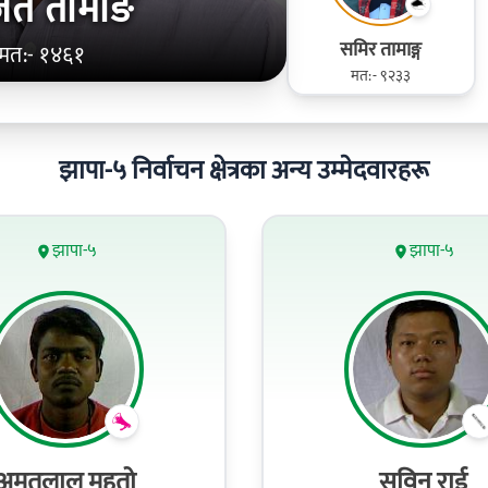
जित तामाङ
समिर तामाङ्ग
मत:- १४६१
मत:- ९२३३
झापा-५ निर्वाचन क्षेत्रका अन्य उम्मेदवारहरू
झापा-५
झापा-५
अमृतलाल महतो
सविन राई