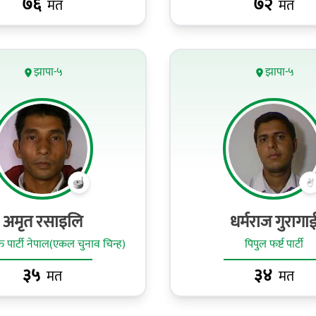
७६
७२
मत
मत
झापा-५
झापा-५
अमृत रसाइलि
धर्मराज गुरागा
ुक्ति पार्टी नेपाल(एकल चुनाव चिन्ह)
पिपुल फर्ष्ट पार्टी
३५
३४
मत
मत