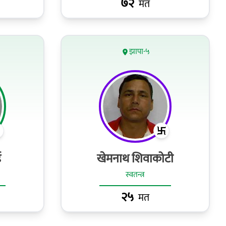
७२
मत
झापा-५
ई
खेमनाथ शिवाकोटी
स्वतन्त्र
२५
मत