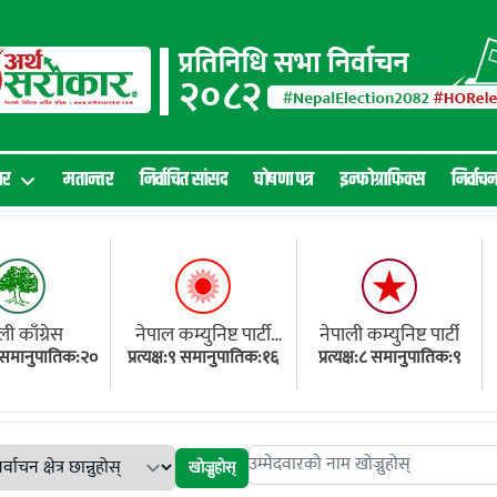
ार
मतान्तर
निर्वाचित सांसद
घोषणा पत्र
इन्फोग्राफिक्स
निर्वाच
ली काँग्रेस
नेपाल कम्युनिष्ट पार्टी
नेपाली कम्युनिष्ट पार्टी
१८ समानुपातिक:२०
प्रत्यक्ष:९ समानुपातिक:१६
(एमाले)
प्रत्यक्ष:८ समानुपातिक:९
खोज्नुहोस्
Search candidates