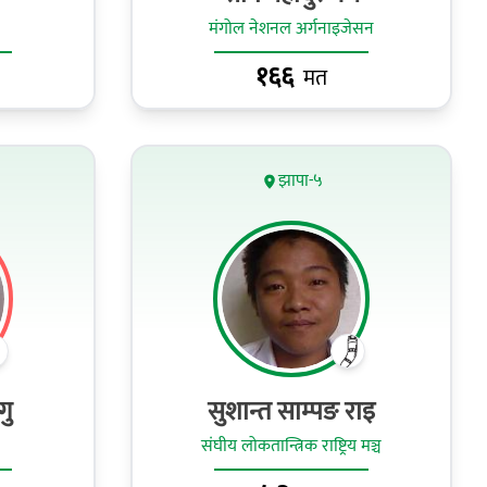
मंगोल नेशनल अर्गनाइजेसन
१६६
मत
झापा-५
गु
सुशान्त साम्पङ राइ
संघीय लोकतान्त्रिक राष्ट्रिय मञ्च