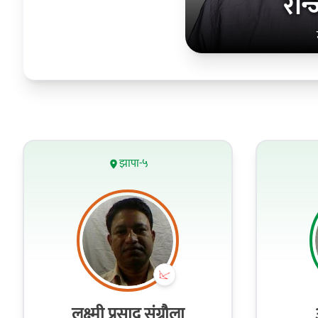
रन्
झापा-५
लक्ष्मी प्रसाद संग्रौला