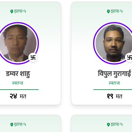
झापा-५
झापा-५
डम्वर शाहु
विपुल गुरागाई
स्वतन्त्र
स्वतन्त्र
२४
१९
मत
मत
झापा-५
झापा-५