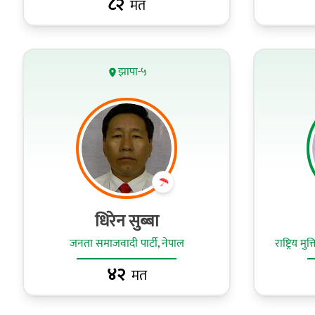
८२
मत
झापा-५
धिरेन सुब्बा
जनता समाजवादी पार्टी, नेपाल
राष्ट्रिय म
४२
मत