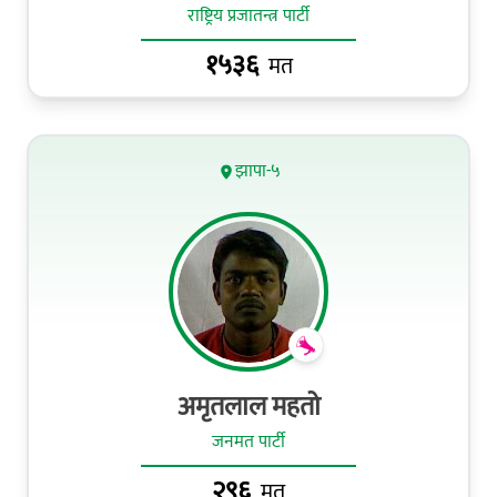
राष्ट्रिय प्रजातन्त्र पार्टी
१५३६
मत
झापा-५
अमृतलाल महतो
जनमत पार्टी
२९६
मत