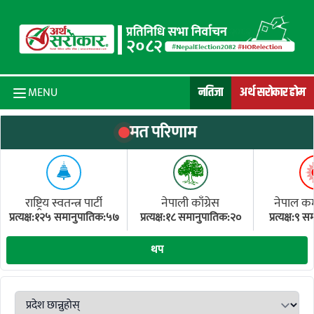
Skip to content
नतिजा
अर्थ सरोकार होम
MENU
मत परिणाम
राष्ट्रिय स्वतन्त्र पार्टी
नेपाली काँग्रेस
नेपाल कम्य
प्रत्यक्ष:१२५ समानुपातिक:५७
प्रत्यक्ष:१८ समानुपातिक:२०
प्रत्यक्ष:९
(ए
थप