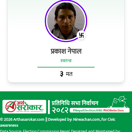
प्रकाश नेपाल
स्वतन्त्र
३
मत
© 2026 Arthasarokar.com || Developed by:
Nirwachan.com
, for Civic
awareness
Data Source: Election Commission Nepal. Designed and Maintained by: