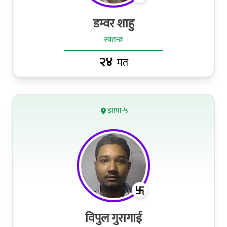
डम्वर शाहु
स्वतन्त्र
२४
मत
झापा-५
विपुल गुरागाई