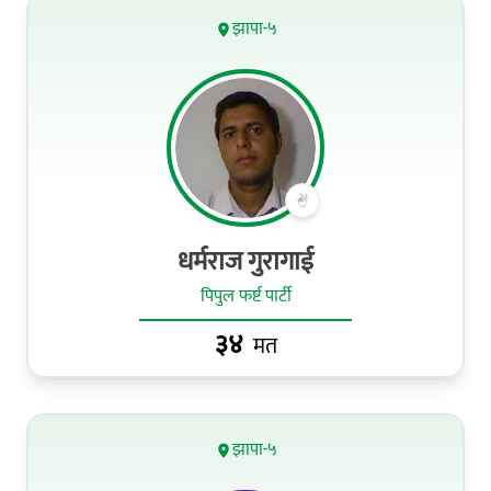
झापा-५
धर्मराज गुरागाई
पिपुल फर्ष्ट पार्टी
३४
मत
झापा-५