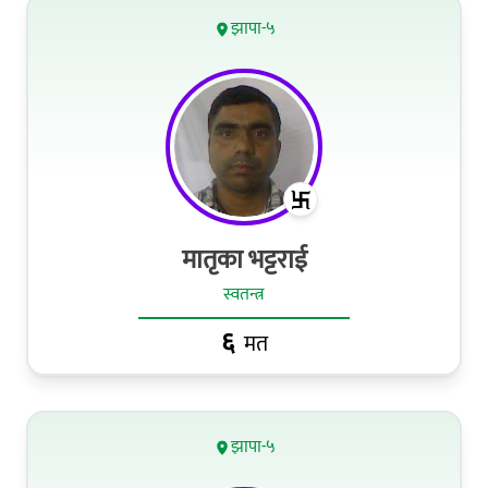
झापा-५
मातृका भट्टराई
स्वतन्त्र
६
मत
झापा-५