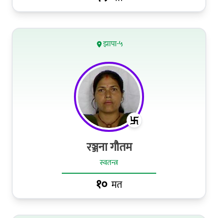
झापा-५
रञ्जना गौतम
स्वतन्त्र
१०
मत