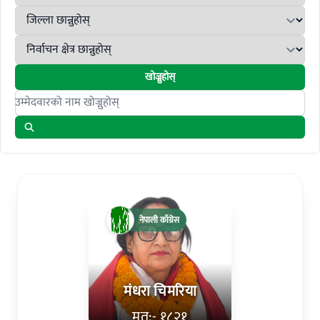
खोज्नुहोस्
Search candidates
नेपाली काँग्रेस
मंधरा चिमरिया
मत:- १८२१