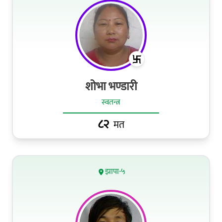
शोभा भण्डारी
स्वतन्त्र
८२
मत
झापा-५