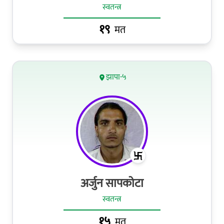
स्वतन्त्र
१९
मत
झापा-५
अर्जुन सापकोटा
स्वतन्त्र
१५
मत