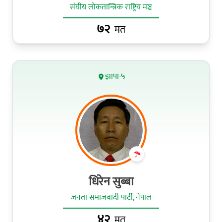
संघीय लोकतान्त्रिक राष्ट्रिय मञ्च
७२
मत
झापा-५
धिरेन सुब्बा
जनता समाजवादी पार्टी, नेपाल
४२
मत