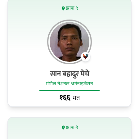
झापा-५
सान बहादुर मेचे
मंगोल नेशनल अर्गनाइजेसन
१६६
मत
झापा-५