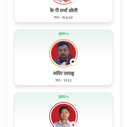
के.पी शर्मा ओली
मत:- १८७३४
झापा-५
समिर तामाङ्ग
मत:- ९२३३
झापा-५