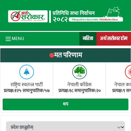
Skip to content
नतिजा
अर्थ सरोकार होम
MENU
मत परिणाम
राष्ट्रिय स्वतन्त्र पार्टी
नेपाली काँग्रेस
नेपाल कम्य
प्रत्यक्ष:१२५ समानुपातिक:५७
प्रत्यक्ष:१८ समानुपातिक:२०
प्रत्यक्ष:९
(ए
थप