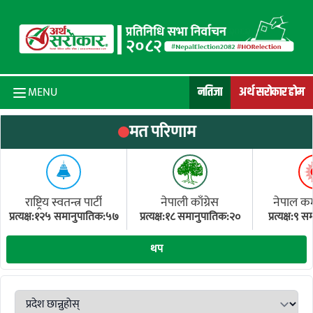
Skip to content
नतिजा
अर्थ सरोकार होम
MENU
मत परिणाम
राष्ट्रिय स्वतन्त्र पार्टी
नेपाली काँग्रेस
नेपाल कम्य
प्रत्यक्ष:१२५ समानुपातिक:५७
प्रत्यक्ष:१८ समानुपातिक:२०
प्रत्यक्ष:९
(ए
थप