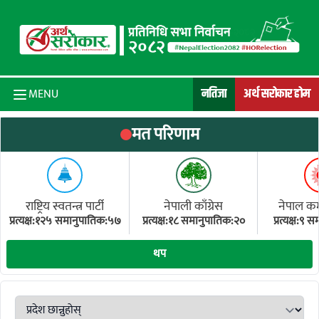
Skip to content
नतिजा
अर्थ सरोकार होम
MENU
मत परिणाम
राष्ट्रिय स्वतन्त्र पार्टी
नेपाली काँग्रेस
नेपाल कम्य
प्रत्यक्ष:१२५ समानुपातिक:५७
प्रत्यक्ष:१८ समानुपातिक:२०
प्रत्यक्ष:९
(ए
थप