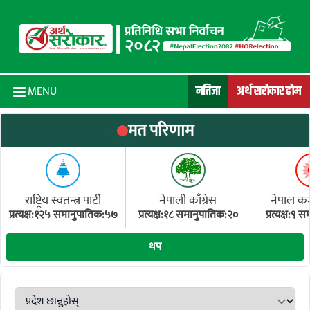
Skip to content
नतिजा
अर्थ सरोकार होम
MENU
मत परिणाम
राष्ट्रिय स्वतन्त्र पार्टी
नेपाली काँग्रेस
नेपाल कम्य
प्रत्यक्ष:१२५ समानुपातिक:५७
प्रत्यक्ष:१८ समानुपातिक:२०
प्रत्यक्ष:९
(ए
थप