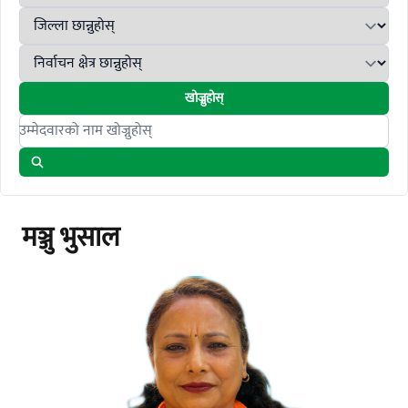
खोज्नुहोस्
Search candidates
मञ्जु भुसाल