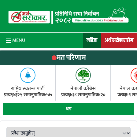
Skip to content
नतिजा
अर्थ सरोकार होम
MENU
मत परिणाम
राष्ट्रिय स्वतन्त्र पार्टी
नेपाली काँग्रेस
नेपाल कम्य
प्रत्यक्ष:१२५ समानुपातिक:५७
प्रत्यक्ष:१८ समानुपातिक:२०
प्रत्यक्ष:९
(ए
थप