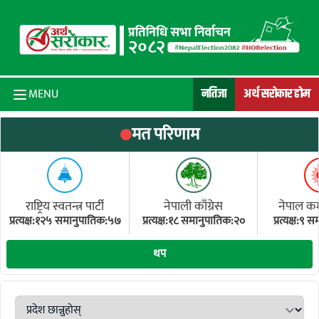
Skip to content
नतिजा
अर्थ सरोकार होम
MENU
मत परिणाम
राष्ट्रिय स्वतन्त्र पार्टी
नेपाली काँग्रेस
नेपाल कम्य
प्रत्यक्ष:१२५ समानुपातिक:५७
प्रत्यक्ष:१८ समानुपातिक:२०
प्रत्यक्ष:९
(ए
थप