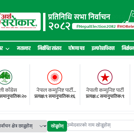
ार
मतान्तर
निर्वाचित सांसद
घोषणा पत्र
इन्फोग्राफिक्स
निर्वाच
ली काँग्रेस
नेपाल कम्युनिष्ट पार्टी
नेपाली कम्युनिष्ट पार्टी
१८ समानुपातिक:२०
प्रत्यक्ष:९ समानुपातिक:१६
(एमाले)
प्रत्यक्ष:८ समानुपातिक:९
खोज्नुहोस्
Search candidates