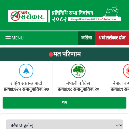
Skip to content
नतिजा
अर्थ सरोकार होम
MENU
मत परिणाम
राष्ट्रिय स्वतन्त्र पार्टी
नेपाली काँग्रेस
नेपाल कम्य
प्रत्यक्ष:१२५ समानुपातिक:५७
प्रत्यक्ष:१८ समानुपातिक:२०
प्रत्यक्ष:९
(ए
थप