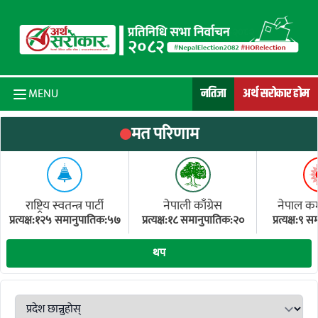
Skip to content
नतिजा
अर्थ सरोकार होम
MENU
मत परिणाम
राष्ट्रिय स्वतन्त्र पार्टी
नेपाली काँग्रेस
नेपाल कम्य
प्रत्यक्ष:१२५ समानुपातिक:५७
प्रत्यक्ष:१८ समानुपातिक:२०
प्रत्यक्ष:९
(ए
थप