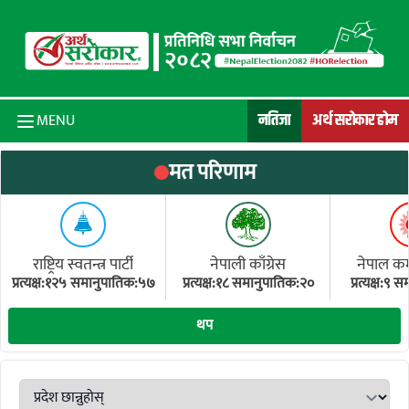
Skip to content
नतिजा
अर्थ सरोकार होम
MENU
मत परिणाम
राष्ट्रिय स्वतन्त्र पार्टी
नेपाली काँग्रेस
नेपाल कम्य
प्रत्यक्ष:१२५ समानुपातिक:५७
प्रत्यक्ष:१८ समानुपातिक:२०
प्रत्यक्ष:९
(ए
थप