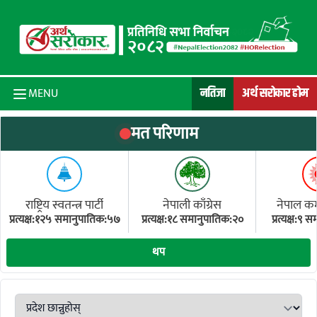
Skip to content
नतिजा
अर्थ सरोकार होम
MENU
मत परिणाम
राष्ट्रिय स्वतन्त्र पार्टी
नेपाली काँग्रेस
नेपाल कम्य
प्रत्यक्ष:१२५ समानुपातिक:५७
प्रत्यक्ष:१८ समानुपातिक:२०
प्रत्यक्ष:९
(ए
थप