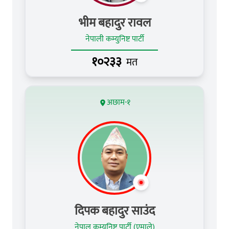
भीम बहादुर रावल
नेपाली कम्युनिष्ट पार्टी
१०२३३
मत
अछाम-१
दिपक बहादुर साउंद
नेपाल कम्युनिष्ट पार्टी (एमाले)