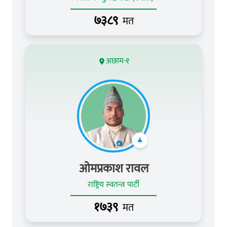
७३८९
मत
अछाम-१
ओमप्रकाश रावल
राष्ट्रिय स्वतन्त्र पार्टी
१७३९
मत