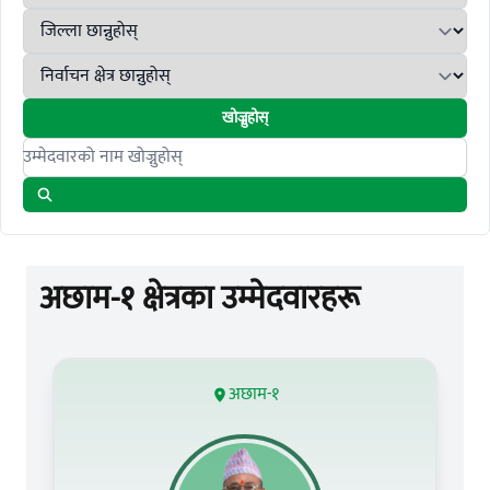
खोज्नुहोस्
Search candidates
अछाम-१ क्षेत्रका उम्मेदवारहरू
अछाम-१