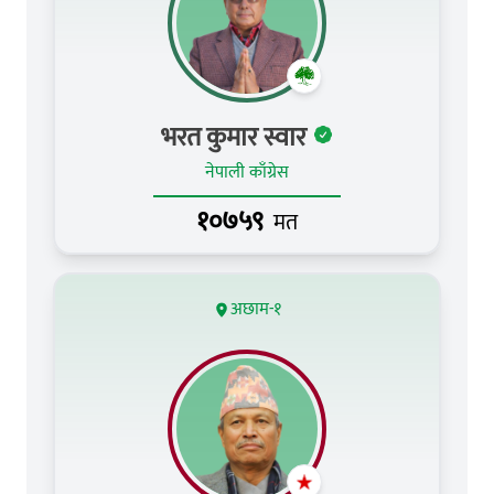
भरत कुमार स्वार
नेपाली काँग्रेस
१०७५९
मत
अछाम-१