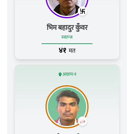
भिम बहादुर कुँवर
स्वतन्त्र
४१
मत
अछाम-१