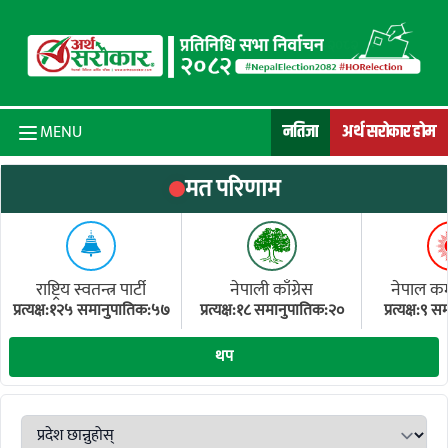
Skip to content
नतिजा
अर्थ सरोकार होम
MENU
मत परिणाम
राष्ट्रिय स्वतन्त्र पार्टी
नेपाली काँग्रेस
नेपाल कम्य
प्रत्यक्ष:१२५ समानुपातिक:५७
प्रत्यक्ष:१८ समानुपातिक:२०
प्रत्यक्ष:९
(ए
थप