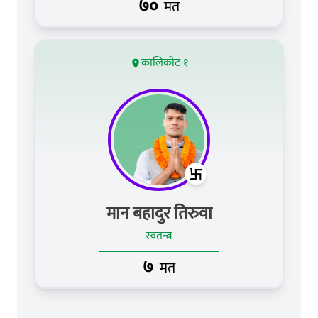
७०
मत
कालिकोट-१
मान बहादुर तिरुवा
स्वतन्त्र
७
मत