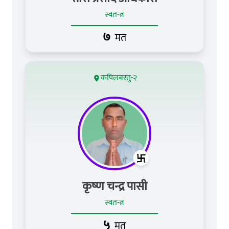
स्वतन्त्र
७
मत
कपिलबस्तु-२
कृष्‍ण चन्द्र पासी
स्वतन्त्र
५
मत