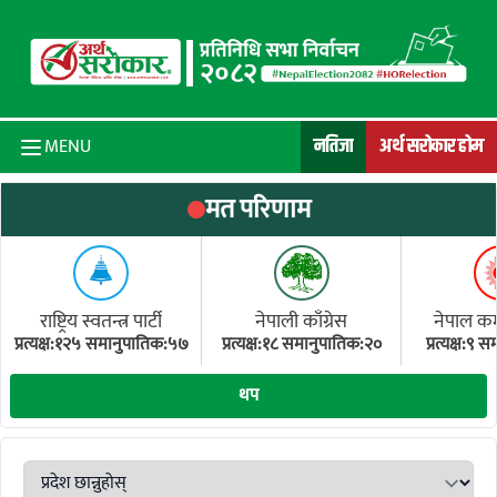
Skip to content
नतिजा
अर्थ सरोकार होम
MENU
मत परिणाम
राष्ट्रिय स्वतन्त्र पार्टी
नेपाली काँग्रेस
नेपाल कम्य
प्रत्यक्ष:१२५ समानुपातिक:५७
प्रत्यक्ष:१८ समानुपातिक:२०
प्रत्यक्ष:९
(ए
थप