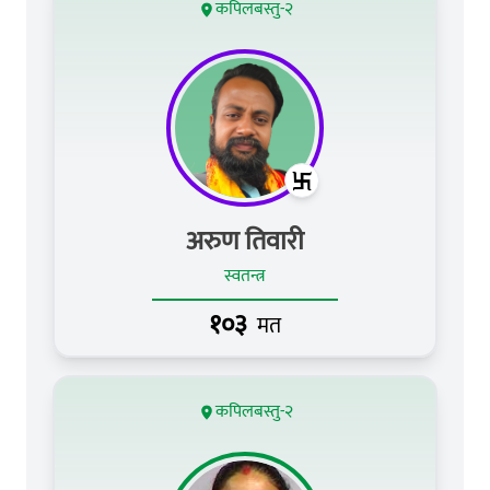
कपिलबस्तु-२
अरुण तिवारी
स्वतन्त्र
१०३
मत
कपिलबस्तु-२