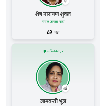
शेष नारायण शुक्ल
नेपाल जनता पार्टी
८२
मत
कपिलबस्तु-२
जामवन्ती भूज