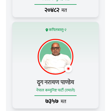
२०४८२
मत
कपिलबस्तु-२
द‍ृग नरायण पाण्‍डेय
नेपाल कम्युनिष्ट पार्टी (एमाले)
७३५७
मत