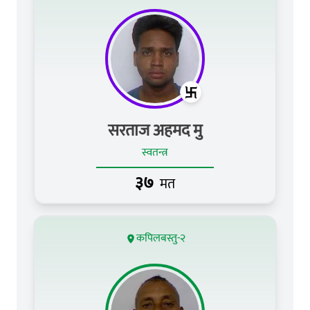
सरताज अहमद मु
स्वतन्त्र
३७
मत
कपिलबस्तु-२