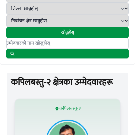
खोज्नुहोस्
Search candidates
कपिलबस्तु-२ क्षेत्रका उम्मेदवारहरू
कपिलबस्तु-२