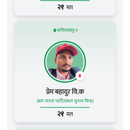
२१
मत
कपिलबस्तु-२
प्रेम बहादुर वि.क
आम जनता पार्टी(एकल चुनाव चिन्ह)
२१
मत