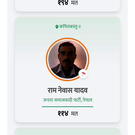
१९४
मत
कपिलबस्तु-२
राम नेवास यादव
जनता समाजवादी पार्टी, नेपाल
११४
मत