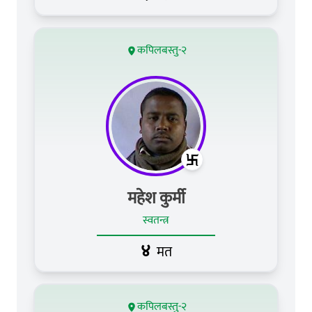
कपिलबस्तु-२
महेश कुर्मी
स्वतन्त्र
४
मत
कपिलबस्तु-२