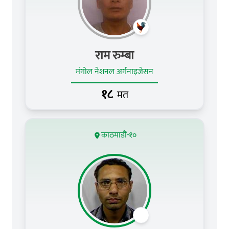
राम रुम्बा
मंगोल नेशनल अर्गनाइजेसन
१८
मत
काठमाडौं-१०