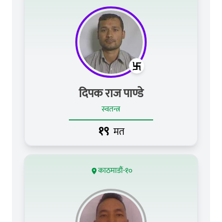
दिपक राज पाण्डे
स्वतन्त्र
१९
मत
काठमाडौं-१०