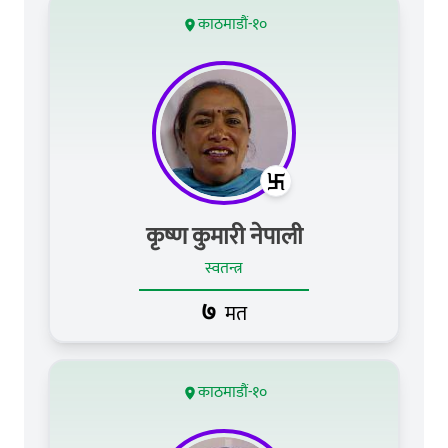
काठमाडौं-१०
कृष्ण कुमारी नेपाली
स्वतन्त्र
७
मत
काठमाडौं-१०