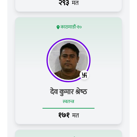
२९३
मत
काठमाडौं-१०
देव कुमार श्रेष्‍ठ
स्वतन्त्र
१७१
मत