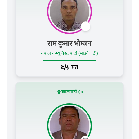
राम कुमार भोम्‍जन
नेपाल कम्युनिस्ट पार्टी (माओवादी)
६५
मत
काठमाडौं-१०