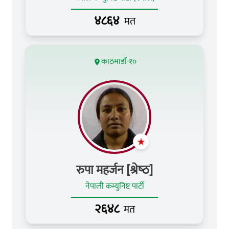
४८६४
मत
काठमाडौं-१०
रुपा महर्जन [श्रेष्‍ठ]
नेपाली कम्युनिष्ट पार्टी
२६४८
मत