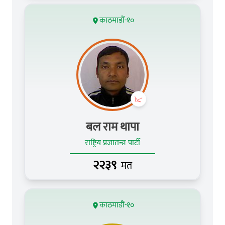
काठमाडौं-१०
बल राम थापा
राष्ट्रिय प्रजातन्त्र पार्टी
२२३९
मत
काठमाडौं-१०