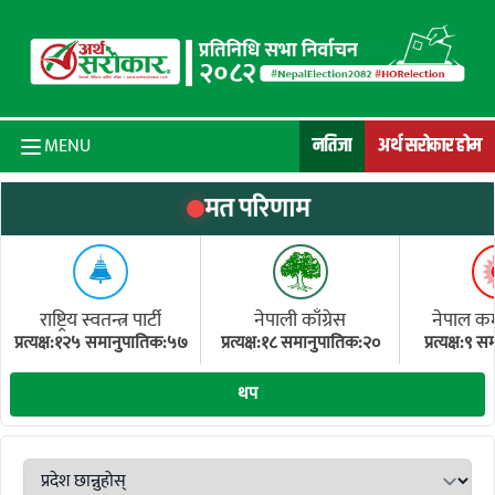
Skip to content
नतिजा
अर्थ सरोकार होम
MENU
मत परिणाम
राष्ट्रिय स्वतन्त्र पार्टी
नेपाली काँग्रेस
नेपाल कम्य
प्रत्यक्ष:१२५ समानुपातिक:५७
प्रत्यक्ष:१८ समानुपातिक:२०
प्रत्यक्ष:९
(ए
थप