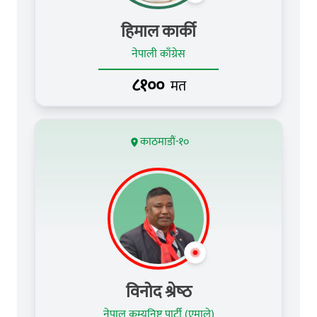
हिमाल कार्की
नेपाली काँग्रेस
८१००
मत
काठमाडौं-१०
विनोद श्रेष्‍ठ
नेपाल कम्युनिष्ट पार्टी (एमाले)