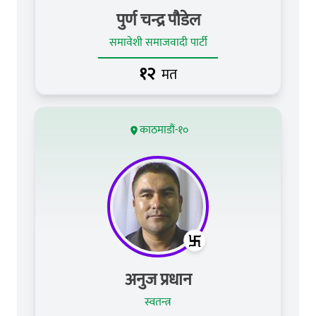
पुर्ण चन्द्र पौडेल
समावेशी समाजवादी पार्टी
१२
मत
काठमाडौं-१०
अनुज प्रधान
स्वतन्त्र