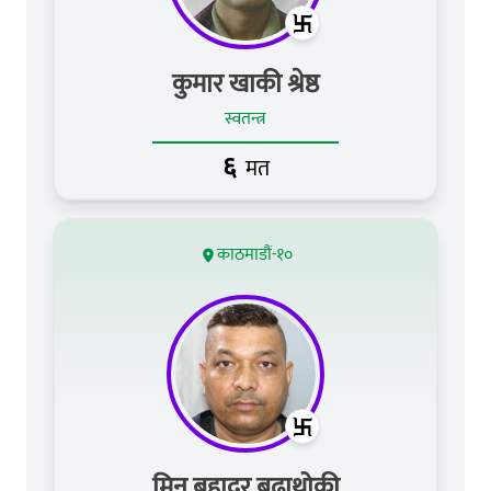
कुमार खाकी श्रेष्ठ
स्वतन्त्र
६
मत
काठमाडौं-१०
मिन बहादुर बुढाथोकी