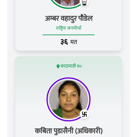
अम्बर वहादुर पौडेल
राष्ट्रिय जनमोर्चा
३६
मत
काठमाडौं-१०
कबिता पुडासैनी (अधिकारी)