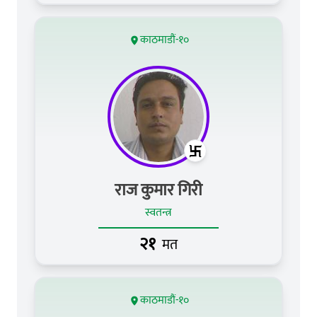
काठमाडौं-१०
राज कुमार गिरी
स्वतन्त्र
२१
मत
काठमाडौं-१०