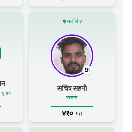
सर्लाही-४
जन
सचित्र सहनी
 चुनाव
स्वतन्त्र
४१०
मत