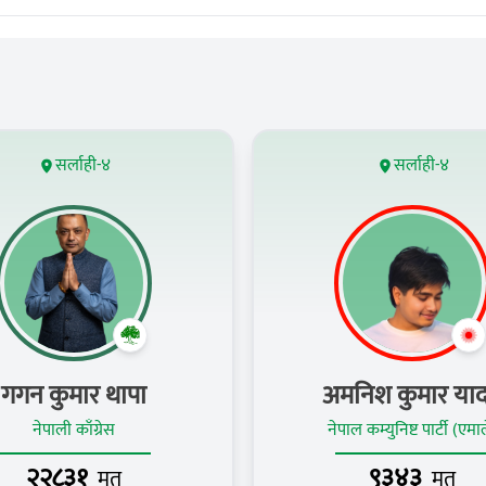
सर्लाही-४
सर्लाही-४
गगन कुमार थापा
अमनिश कुमार या
नेपाली काँग्रेस
नेपाल कम्युनिष्ट पार्टी (एमा
२२८३१
९३४३
मत
मत