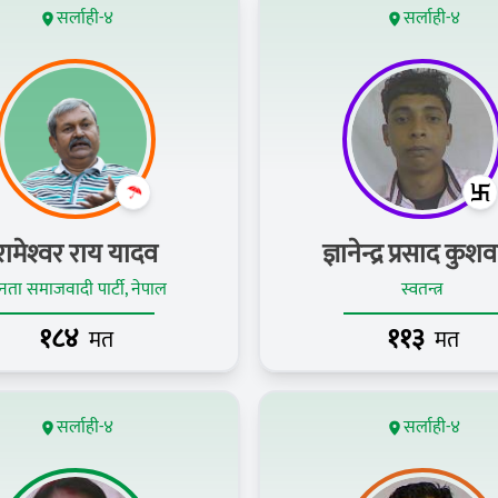
सर्लाही-४
सर्लाही-४
रामेश्‍वर राय यादव
ज्ञानेन्द्र प्रसाद कुश
ता समाजवादी पार्टी, नेपाल
स्वतन्त्र
१८४
११३
मत
मत
सर्लाही-४
सर्लाही-४