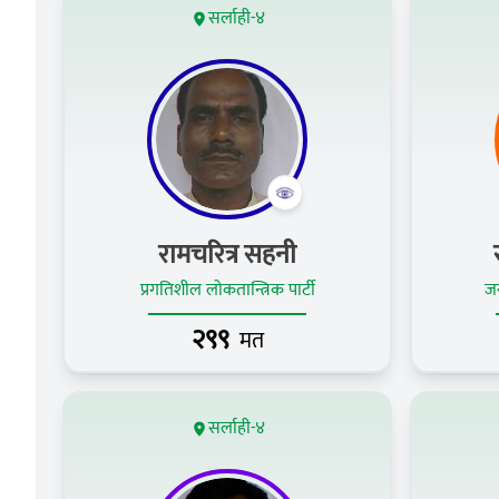
सर्लाही-४
रामचरित्र सहनी
प्रगतिशील लोकतान्त्रिक पार्टी
जन
२९९
मत
सर्लाही-४