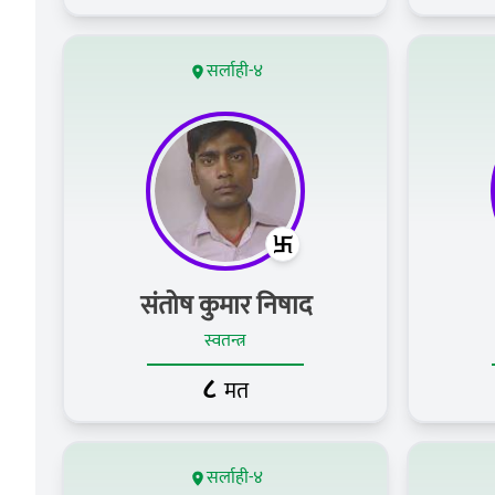
सर्लाही-४
संतोष कुमार निषाद
स्वतन्त्र
८
मत
सर्लाही-४