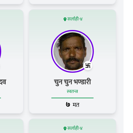
सर्लाही-४
ादव
चुन चुन भण्डारी
स्वतन्त्र
७
मत
सर्लाही-४