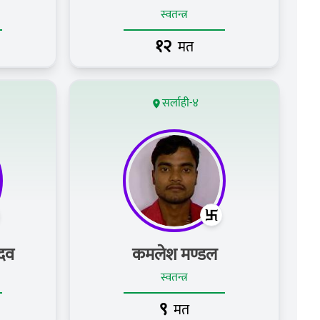
स्वतन्त्र
१२
मत
सर्लाही-४
ादव
कमलेश मण्डल
स्वतन्त्र
९
मत