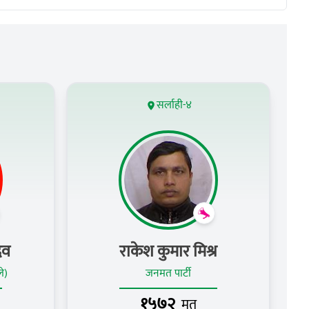
सर्लाही-४
दव
राकेश कुमार मिश्र
ले)
जनमत पार्टी
१५७२
मत