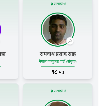
सर्लाही-४
वाहा
रामनाथ प्रसाद साह
नेपाल कम्युनिष्ट पार्टी (संयुक्त)
९८
मत
सर्लाही-४