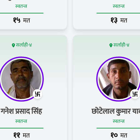
स्वतन्त्र
स्वतन्त्र
१५
१३
मत
मत
सर्लाही-४
सर्लाही-४
गनेश प्रसाद सिंह
छोटेलाल कुमार य
स्वतन्त्र
स्वतन्त्र
११
१०
मत
मत