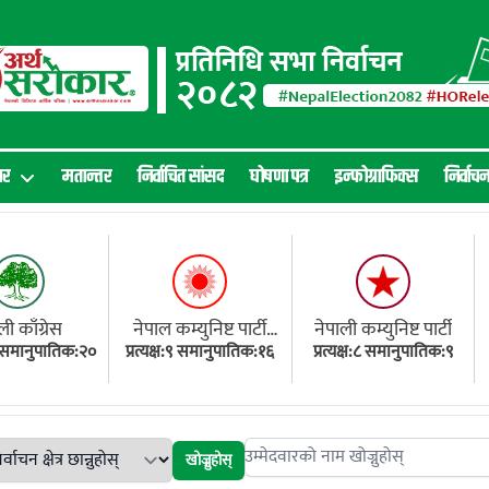
ार
मतान्तर
निर्वाचित सांसद
घोषणा पत्र
इन्फोग्राफिक्स
निर्वाच
ली काँग्रेस
नेपाल कम्युनिष्ट पार्टी
नेपाली कम्युनिष्ट पार्टी
१८ समानुपातिक:२०
प्रत्यक्ष:९ समानुपातिक:१६
(एमाले)
प्रत्यक्ष:८ समानुपातिक:९
खोज्नुहोस्
Search candidates