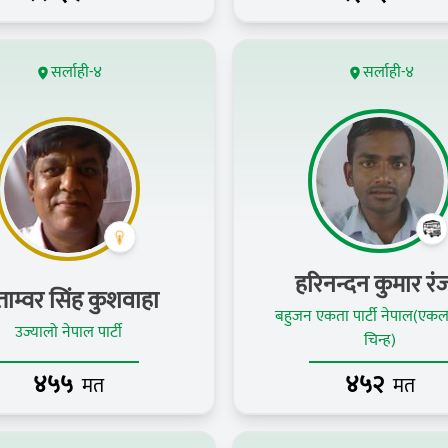
सर्लाही-४
सर्लाही-४
हरिनन्दन कुमार रं
ताम्वर सिंह कुशवाहा
बहुजन एकता पार्टी नेपाल(एकल
उज्यालो नेपाल पार्टी
चिन्ह)
४५५
४५२
मत
मत